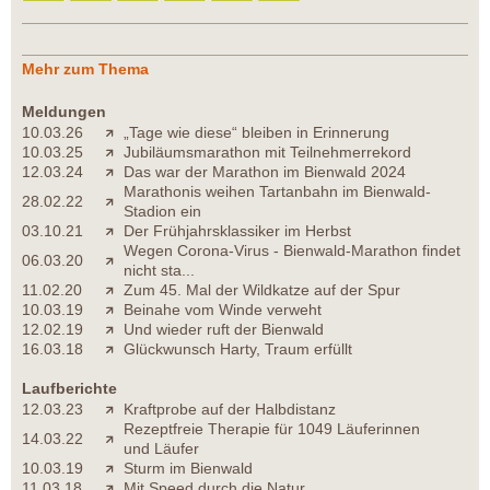
Mehr zum Thema
Meldungen
10.03.26
„Tage wie diese“ bleiben in Erinnerung
10.03.25
Jubiläumsmarathon mit Teilnehmerrekord
12.03.24
Das war der Marathon im Bienwald 2024
Marathonis weihen Tartanbahn im Bienwald-
28.02.22
Stadion ein
03.10.21
Der Frühjahrsklassiker im Herbst
Wegen Corona-Virus - Bienwald-Marathon findet
06.03.20
nicht sta...
11.02.20
Zum 45. Mal der Wildkatze auf der Spur
10.03.19
Beinahe vom Winde verweht
12.02.19
Und wieder ruft der Bienwald
16.03.18
Glückwunsch Harty, Traum erfüllt
Laufberichte
12.03.23
Kraftprobe auf der Halbdistanz
Rezeptfreie Therapie für 1049 Läuferinnen
14.03.22
und Läufer
10.03.19
Sturm im Bienwald
11.03.18
Mit Speed durch die Natur