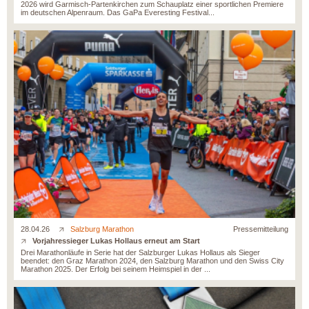
2026 wird Garmisch-Partenkirchen zum Schauplatz einer sportlichen Premiere
im deutschen Alpenraum. Das GaPa Everesting Festival...
28.04.26
Salzburg Marathon
Pressemitteilung
Vorjahressieger Lukas Hollaus erneut am Start
Drei Marathonläufe in Serie hat der Salzburger Lukas Hollaus als Sieger
beendet: den Graz Marathon 2024, den Salzburg Marathon und den Swiss City
Marathon 2025. Der Erfolg bei seinem Heimspiel in der ...