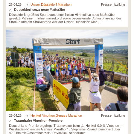
26.04.26
Uniper Düsseldorf Marathon
Pressemitteilung
Düsseldorf setzt neue Maßstäbe
Düsseldorfs größtes Sportevent unter freiem Himmel hat neue Maßstäbe
gesetzt. Mit einem Teilnehmerrekord sowie begeisternder Atmosphäre auf der
Strecke und am Straßenrand war der Uniper Düsseldorf Mar...
26.04.26
Henkell Vinothon Genuss Marathon
Pressemitteilung
Traumhafte Vinothon-Premiere
Deutschland-Premiere gelingt: Traumwetter beim „1. Henkell 0.0 % Vinothon —
Wiesbaden·Rheingau Genuss Marathon“ / Stephanie Ruland triumphiert über
42,2 km mit Gesamtbestzeit / David Alexi schnellster...