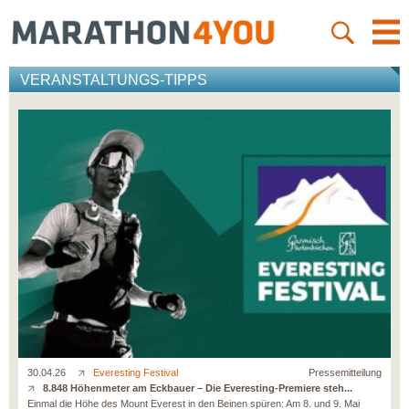
VERANSTALTUNGS-TIPPS
30.04.26
Everesting Festival
Pressemitteilung
8.848 Höhenmeter am Eckbauer – Die Everesting-Premiere steh...
Einmal die Höhe des Mount Everest in den Beinen spüren: Am 8. und 9. Mai