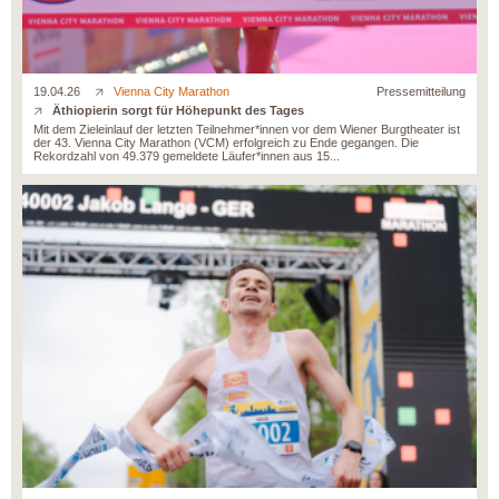
19.04.26
Vienna City Marathon
Pressemitteilung
Äthiopierin sorgt für Höhepunkt des Tages
Mit dem Zieleinlauf der letzten Teilnehmer*innen vor dem Wiener Burgtheater ist
der 43. Vienna City Marathon (VCM) erfolgreich zu Ende gegangen. Die
Rekordzahl von 49.379 gemeldete Läufer*innen aus 15...