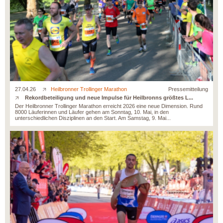
27.04.26
Heilbronner Trollinger Marathon
Pressemitteilung
Rekordbeteiligung und neue Impulse für Heilbronns größtes L...
Der Heilbronner Trollinger Marathon erreicht 2026 eine neue Dimension. Rund
8000 Läuferinnen und Läufer gehen am Sonntag, 10. Mai, in den
unterschiedlichen Disziplinen an den Start. Am Samstag, 9. Mai...