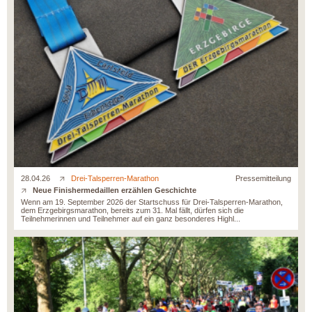
28.04.26
Drei-Talsperren-Marathon
Pressemitteilung
Neue Finishermedaillen erzählen Geschichte
Wenn am 19. September 2026 der Startschuss für Drei-Talsperren-Marathon,
dem Erzgebirgsmarathon, bereits zum 31. Mal fällt, dürfen sich die
Teilnehmerinnen und Teilnehmer auf ein ganz besonderes Highl...