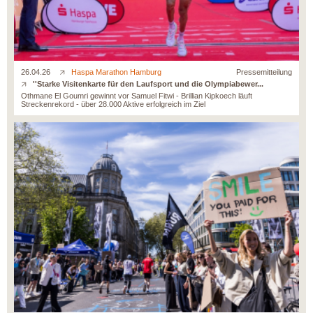
26.04.26
Haspa Marathon Hamburg
Pressemitteilung
''Starke Visitenkarte für den Laufsport und die Olympiabewer...
Othmane El Goumri gewinnt vor Samuel Fitwi - Brillian Kipkoech läuft
Streckenrekord - über 28.000 Aktive erfolgreich im Ziel