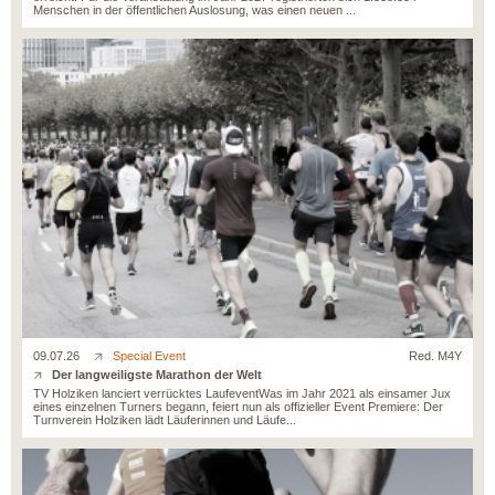
Menschen in der öffentlichen Auslosung, was einen neuen ...
09.07.26
Special Event
Red. M4Y
Der langweiligste Marathon der Welt
TV Holziken lanciert verrücktes LaufeventWas im Jahr 2021 als einsamer Jux
eines einzelnen Turners begann, feiert nun als offizieller Event Premiere: Der
Turnverein Holziken lädt Läuferinnen und Läufe...