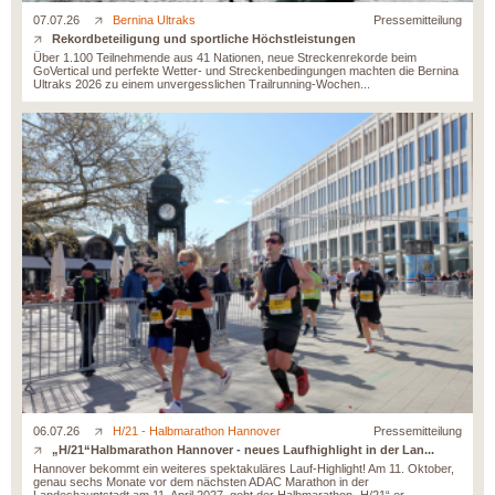
07.07.26
Bernina Ultraks
Pressemitteilung
Rekordbeteiligung und sportliche Höchstleistungen
Über 1.100 Teilnehmende aus 41 Nationen, neue Streckenrekorde beim
GoVertical und perfekte Wetter- und Streckenbedingungen machten die Bernina
Ultraks 2026 zu einem unvergesslichen Trailrunning-Wochen...
06.07.26
H/21 - Halbmarathon Hannover
Pressemitteilung
„H/21“Halbmarathon Hannover - neues Laufhighlight in der Lan...
Hannover bekommt ein weiteres spektakuläres Lauf-Highlight! Am 11. Oktober,
genau sechs Monate vor dem nächsten ADAC Marathon in der
Landeshauptstadt am 11. April 2027, geht der Halbmarathon „H/21“ er...