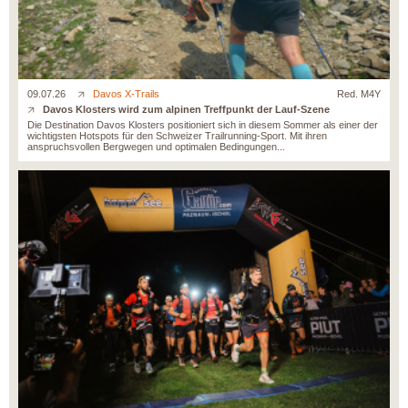
09.07.26
Davos X-Trails
Red. M4Y
Davos Klosters wird zum alpinen Treffpunkt der Lauf-Szene
Die Destination Davos Klosters positioniert sich in diesem Sommer als einer der
wichtigsten Hotspots für den Schweizer Trailrunning-Sport. Mit ihren
anspruchsvollen Bergwegen und optimalen Bedingungen...