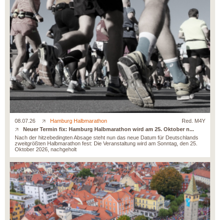
08.07.26
Hamburg Halbmarathon
Red. M4Y
Neuer Termin fix: Hamburg Halbmarathon wird am 25. Oktober n...
Nach der hitzebedingten Absage steht nun das neue Datum für Deutschlands
zweitgrößten Halbmarathon fest: Die Veranstaltung wird am Sonntag, den 25.
Oktober 2026, nachgeholt