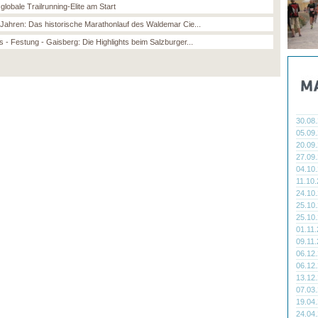
globale Trailrunning-Elite am Start
 Jahren: Das historische Marathonlauf des Waldemar Cie...
 - Festung - Gaisberg: Die Highlights beim Salzburger...
30.08
05.09
20.09
27.09
04.10
11.10
24.10
25.10
25.10
01.11
09.11
06.12
06.12
13.12
07.03
19.04
24.04