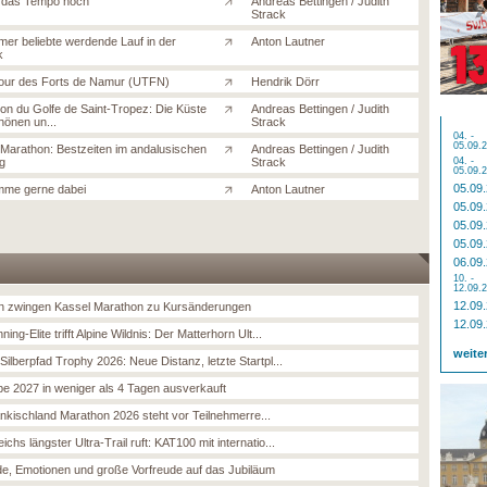
t das Tempo hoch“
Andreas Bettingen / Judith
Strack
mer beliebte werdende Lauf in der
Anton Lautner
k
Tour des Forts de Namur (UTFN)
Hendrik Dörr
on du Golfe de Saint-Tropez: Die Küste
Andreas Bettingen / Judith
hönen un...
Strack
04. -
05.09.
a Marathon: Bestzeiten im andalusischen
Andreas Bettingen / Judith
ng
Strack
04. -
05.09.
05.09
me gerne dabei
Anton Lautner
05.09
05.09
05.09
06.09
10. -
12.09.
12.09
 zwingen Kassel Marathon zu Kursänderungen
12.09
nning-Elite trifft Alpine Wildnis: Der Matterhorn Ult...
weite
 Silberpfad Trophy 2026: Neue Distanz, letzte Startpl...
e 2027 in weniger als 4 Tagen ausverkauft
änkischland Marathon 2026 steht vor Teilnehmerre...
ichs längster Ultra-Trail ruft: KAT100 mit internatio...
e, Emotionen und große Vorfreude auf das Jubiläum