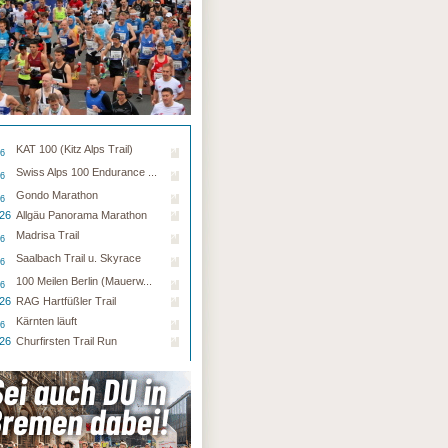
KAT 100 (Kitz Alps Trail)
26
Swiss Alps 100 Endurance ...
26
Gondo Marathon
26
.26
Allgäu Panorama Marathon
Madrisa Trail
26
Saalbach Trail u. Skyrace
26
100 Meilen Berlin (Mauerw...
26
.26
RAG Hartfüßler Trail
Kärnten läuft
26
.26
Churfirsten Trail Run