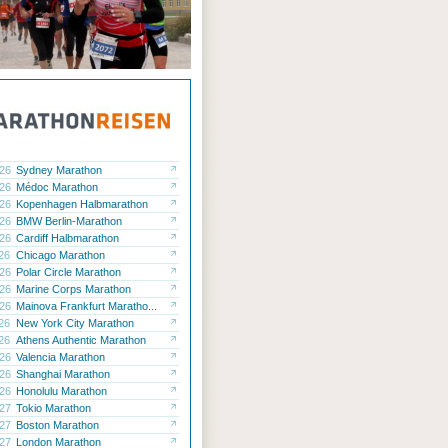
.26
Sydney Marathon
.26
Médoc Marathon
.26
Kopenhagen Halbmarathon
.26
BMW Berlin-Marathon
.26
Cardiff Halbmarathon
.26
Chicago Marathon
.26
Polar Circle Marathon
.26
Marine Corps Marathon
.26
Mainova Frankfurt Maratho...
.26
New York City Marathon
.26
Athens Authentic Marathon
.26
Valencia Marathon
.26
Shanghai Marathon
.26
Honolulu Marathon
.27
Tokio Marathon
.27
Boston Marathon
.27
London Marathon