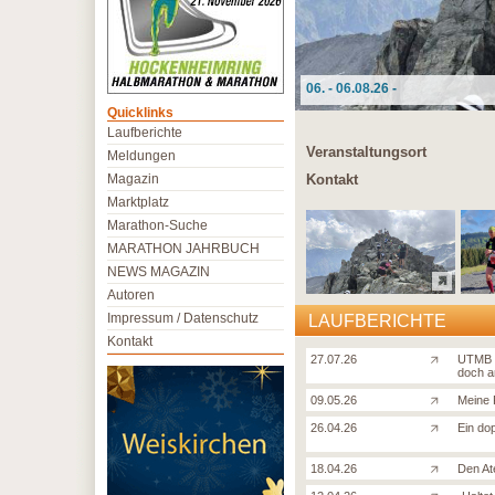
06. - 06.08.26 -
Quicklinks
Laufberichte
Veranstaltungsort
Meldungen
Magazin
Kontakt
Marktplatz
Marathon-Suche
MARATHON JAHRBUCH
NEWS MAGAZIN
Autoren
Impressum / Datenschutz
LAUFBERICHTE
Kontakt
27.07.26
UTMB V
doch a
09.05.26
Meine 
26.04.26
Ein do
18.04.26
Den At