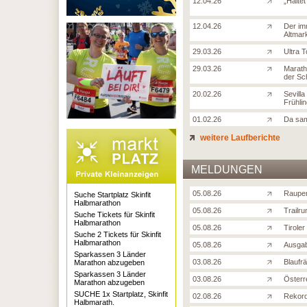
12.04.26
„Halte
12.04.26
Der im
Altmar
29.03.26
Ultra 
29.03.26
Marath
der Sc
20.02.26
Sevill
Frühli
01.02.26
Da sam
weitere Laufberichte
MELDUNGEN
05.08.26
Raupen
Suche Startplatz Skinfit
Halbmarathon
05.08.26
Trailru
Suche Tickets für Skinfit
Halbmarathon
05.08.26
Tiroler
Suche 2 Tickets für Skinfit
Halbmarathon
05.08.26
Ausgab
Sparkassen 3 Länder
03.08.26
Blaufr
Marathon abzugeben
Sparkassen 3 Länder
03.08.26
Österre
Marathon abzugeben
SUCHE 1x Startplatz, Skinfit
02.08.26
Rekord
Halbmarath.