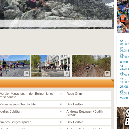
06. -
08.08.
07. -
09.08.
08. -
09.08.
09.08
14. -
15.08.
15. -
16.08.
15. -
16.08.
23.08
28. -
erbier Marathon: In den Bergen ist es
Rudo Grimm
30.08.
m schönste...
29.08
Rennsteiglauf-Geschichte
Dirk Liedtke
ppeltes Jubiläum
Andreas Bettingen / Judith
Strack
em des Berges spüren
Dirk Liedtke