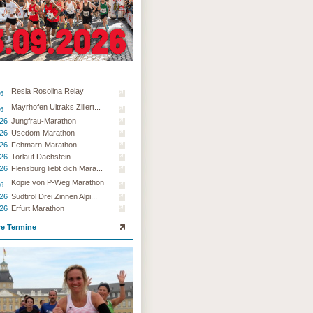
Resia Rosolina Relay
26
Mayrhofen Ultraks Zillert...
26
.26
Jungfrau-Marathon
.26
Usedom-Marathon
.26
Fehmarn-Marathon
.26
Torlauf Dachstein
.26
Flensburg liebt dich Mara...
Kopie von P-Weg Marathon
26
.26
Südtirol Drei Zinnen Alpi...
.26
Erfurt Marathon
re Termine