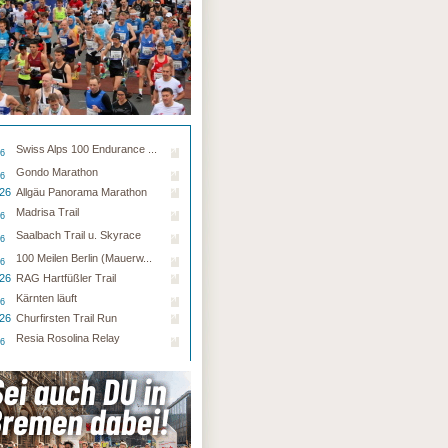
Swiss Alps 100 Endurance ...
26
Gondo Marathon
26
.26
Allgäu Panorama Marathon
Madrisa Trail
26
Saalbach Trail u. Skyrace
26
100 Meilen Berlin (Mauerw...
26
.26
RAG Hartfüßler Trail
Kärnten läuft
26
.26
Churfirsten Trail Run
Resia Rosolina Relay
26