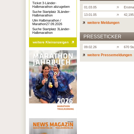
Ticket 3-Länder-
Halbmarathon abzugeben
01.03.05
Erstma
Suche Startplatz 3Länder-
13.01.05
42,195
Halbmarathon
Ulm Halbmarathon /
weitere Meldungen
Marathon27.09.2026
Suche Startplatz 3Länder-
Halbmarathon
PRESSETICKER
09.02.26
670 St
weitere Pressemeldungen