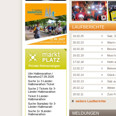
LAUFBERICHTE
16.02.25
Salz, 
26.02.23
Warm u
16.02.20
Beson
16.02.19
Must h
17.02.18
Helm a
12.02.17
Bekenn
Ulm Halbmarathon /
15.02.14
Glück 
Marathon27.09.2026
Suche 1x 3-Länder-
16.02.13
Salz a
Halbmarathon Ticket
26.02.12
Winter 
Suche 2 Tickets für 3-
Länder-Halbmarathon
20.02.11
Zum Fü
Ticket 3-Länder-
Halbmarathon
weitere Laufberichte
Suche Startplatz für 3-
Länder-Halbmarath
Suche 2x 3Länder-
MELDUNGEN
Halbmarathon