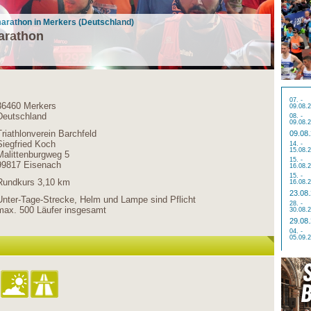
marathon in Merkers (Deutschland)
arathon
07. -
36460 Merkers
09.08.
Deutschland
08. -
09.08.
Triathlonverein Barchfeld
09.08
Siegfried Koch
14. -
15.08.
Malittenburgweg 5
15. -
99817 Eisenach
16.08.
15. -
Rundkurs 3,10 km
16.08.
23.08
Unter-Tage-Strecke, Helm und Lampe sind Pflicht
28. -
max. 500 Läufer insgesamt
30.08.
29.08
04. -
05.09.