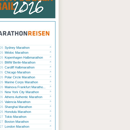
.26
Sydney Marathon
.26
Médoc Marathon
.26
Kopenhagen Halbmarathon
.26
BMW Berlin-Marathon
.26
Cardiff Halbmarathon
.26
Chicago Marathon
.26
Polar Circle Marathon
.26
Marine Corps Marathon
.26
Mainova Frankfurt Maratho...
.26
New York City Marathon
.26
Athens Authentic Marathon
.26
Valencia Marathon
.26
Shanghai Marathon
.26
Honolulu Marathon
.27
Tokio Marathon
.27
Boston Marathon
.27
London Marathon