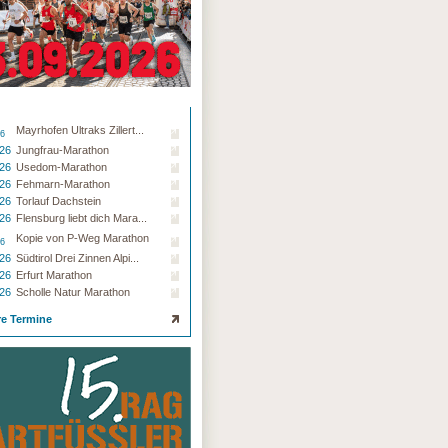
Mayrhofen Ultraks Zillert...
26
.26
Jungfrau-Marathon
.26
Usedom-Marathon
.26
Fehmarn-Marathon
.26
Torlauf Dachstein
.26
Flensburg liebt dich Mara...
Kopie von P-Weg Marathon
26
.26
Südtirol Drei Zinnen Alpi...
.26
Erfurt Marathon
.26
Scholle Natur Marathon
re Termine