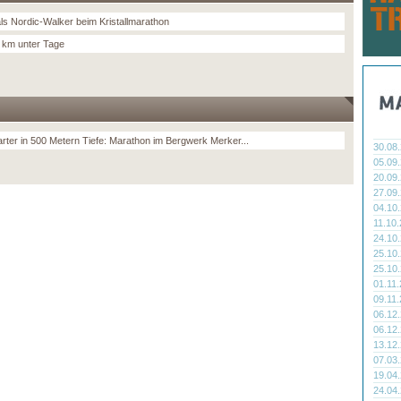
ls Nordic-Walker beim Kristallmarathon
 km unter Tage
arter in 500 Metern Tiefe: Marathon im Bergwerk Merker...
30.08
05.09
20.09
27.09
04.10
11.10
24.10
25.10
25.10
01.11
09.11
06.12
06.12
13.12
07.03
19.04
24.04