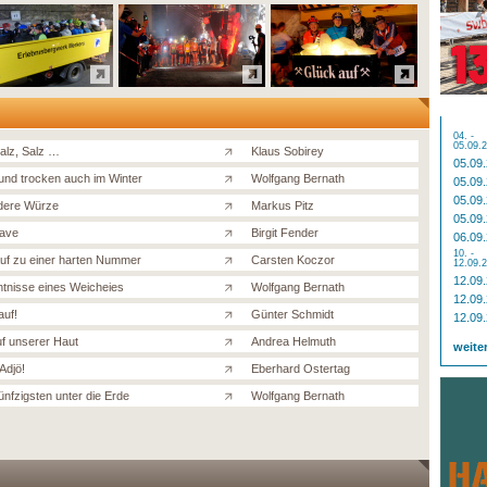
04. -
05.09.
Salz, Salz …
Klaus Sobirey
05.09
nd trocken auch im Winter
Wolfgang Bernath
05.09
05.09
dere Würze
Markus Pitz
05.09
ave
Birgit Fender
06.09
10. -
uf zu einer harten Nummer
Carsten Koczor
12.09.
12.09
tnisse eines Weicheies
Wolfgang Bernath
12.09
auf!
Günter Schmidt
12.09
uf unserer Haut
Andrea Helmuth
weite
Adjö!
Eberhard Ostertag
nfzigsten unter die Erde
Wolfgang Bernath