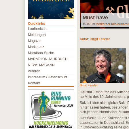
Must have
Quicklinks
16.02.19
Merkerser Kristallmara
Laufberichte
Meldungen
Autor:
Birgit Fender
Magazin
Marktplatz
Marathon-Suche
MARATHON JAHRBUCH
NEWS MAGAZIN
Autoren
Impressum / Datenschutz
Kontakt
Birgit Fender
Haustür. Erst durch das Auffin
ab Mitte des 19. Jahrhunderts 
Salz ist aber nicht gleich Salz
hinterlassen haben, bestanden
sich je nach chemischer Zusam
Das Werra-Fulda-Kalirevier is
Lagerstätten in Deutschland. Es
in Ost-West-Richtung seine gr