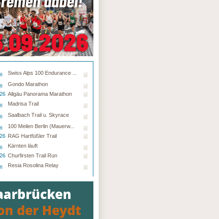
Swiss Alps 100 Endurance ...
26
Gondo Marathon
26
.26
Allgäu Panorama Marathon
Madrisa Trail
26
Saalbach Trail u. Skyrace
26
100 Meilen Berlin (Mauerw...
26
.26
RAG Hartfüßler Trail
Kärnten läuft
26
.26
Churfirsten Trail Run
Resia Rosolina Relay
26