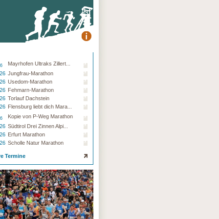
Mayrhofen Ultraks Zillert...
26
.26
Jungfrau-Marathon
.26
Usedom-Marathon
.26
Fehmarn-Marathon
.26
Torlauf Dachstein
.26
Flensburg liebt dich Mara...
Kopie von P-Weg Marathon
26
.26
Südtirol Drei Zinnen Alpi...
.26
Erfurt Marathon
.26
Scholle Natur Marathon
re Termine