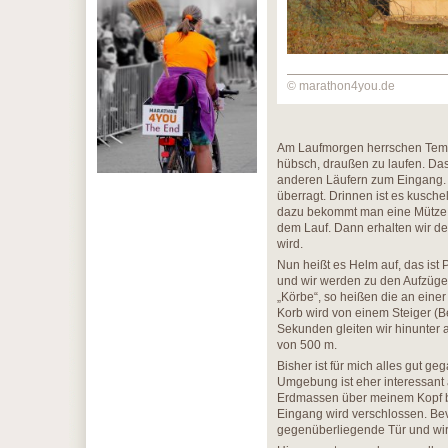
© marathon4you.de
Am Laufmorgen herrschen Tempe
hübsch, draußen zu laufen. Das
anderen Läufern zum Eingang. 
überragt. Drinnen ist es kusch
dazu bekommt man eine Mütze m
dem Lauf. Dann erhalten wir d
wird.
Nun heißt es Helm auf, das ist
und wir werden zu den Aufzügen
„Körbe“, so heißen die an einer
Korb wird von einem Steiger (B
Sekunden gleiten wir hinunter a
von 500 m.
Bisher ist für mich alles gut g
Umgebung ist eher interessant al
Erdmassen über meinem Kopf ble
Eingang wird verschlossen. Be
gegenüberliegende Tür und wir