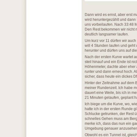
Dann wird es ernst, aber erst ma
wird heruntergezählt und dann 
uns vorbeilaufen. Nach 33:48 M
Den Rest bekommen wir nicht mi
deutlich langsamer laufen.
Um kurz vor 11 dürfen wir auch 
will 4 Stunden laufen und geht
herunter und dürfen uns auf di
Nach der ersten Kurve wartet au
steil hinauf und ein Ende ist n
Höhenmeter, dachte aber eher 
runter und dann erneut hoch. Al
sicher, dass heute ein dickes DNF
Hinter der Zeitnahme auf dem 
meiner Rundenzeit. Ich habe m
dauert eine Weile, bis ich in m
21 Minuten gelaufen, geplant hat
Ich biege um die Kurve, wo, wie i
hatte ich in der ersten Runde 
Schlucke getrunken, der Rest ü
schnelles Gehen muss am Berg 
merke ich, dass das nun ein gan
Umgebung genauer anzusehen
Obwohl es ein Tunnel ist, glei