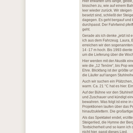
Hier erwarten uns lange, gelbe,
bisschen zu, wie auf einem Bah
leer wieder zurück. Wir steigen
besetzt sind, schließt der Steige
dagegen. Es geht bergauf und 
durchpasst. Der Fahrtwind pfeif
geht.
Gerade als ich denke „jetzt ist
ich aus dem Fahrzeug. Laura, 
erreichen wir den sogenannten 
14 -17 m hoch. Bis 1993 dient
um die Lieferung über die Woc
Hier werden mit der Akustik ein
wie die „12 Tenöre“, bis Pop wi
Ehre. Blickfang ist der größte 
die Läufer auf langen Stuhlre
Auch wir suchen ein Plätzchen,
warm. Ca. 21 °C hat es hier. Ein
Auf der Bühne vor den Stuhlreih
und Zuschauer und kündigt ein
bewahren. Was folgt ist eine i
Projektionen laufen über das 
hinaufzuklettern. Die großartige
Als das Spektakel endet, erzit
Steigerlied, die Hymne der Bergl
Textsicherheit und so kann ich 
nicht hier, passt dieses Lied.