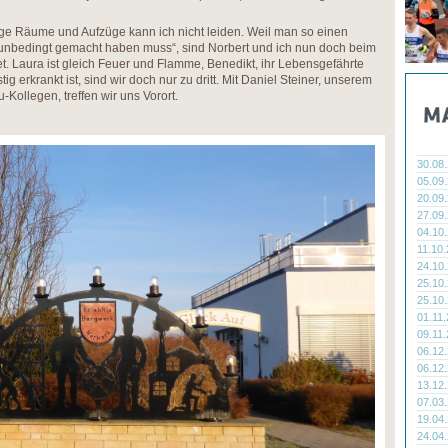
Enge Räume und Aufzüge kann ich nicht leiden. Weil man so einen
unbedingt gemacht haben muss“, sind Norbert und ich nun doch beim
t. Laura ist gleich Feuer und Flamme, Benedikt, ihr Lebensgefährte
ig erkrankt ist, sind wir doch nur zu dritt. Mit Daniel Steiner, unserem
Kollegen, treffen wir uns Vorort.
30.08
05.09
20.09
27.09
04.10
11.10
24.10
25.10
25.10
01.11
09.11
06.12
06.12
13.12
07.03
19.04
24.04