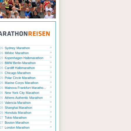
.26
Sydney Marathon
.26
Médoc Marathon
.26
Kopenhagen Halbmarathon
.26
BMW Berlin-Marathon
.26
Cardiff Halbmarathon
.26
Chicago Marathon
.26
Polar Circle Marathon
.26
Marine Corps Marathon
.26
Mainova Frankfurt Maratho...
.26
New York City Marathon
.26
Athens Authentic Marathon
.26
Valencia Marathon
.26
Shanghai Marathon
.26
Honolulu Marathon
.27
Tokio Marathon
.27
Boston Marathon
.27
London Marathon