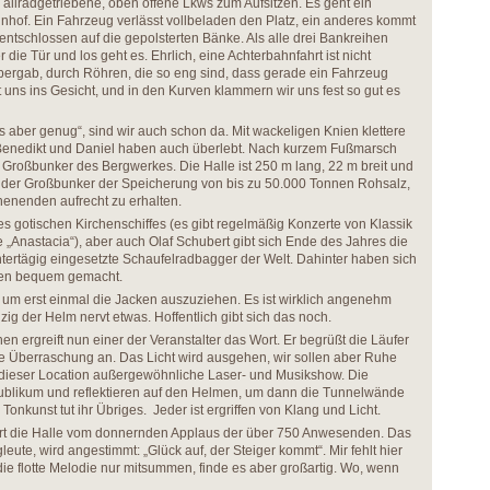
 allradgetriebene, oben offene Lkws zum Aufsitzen. Es geht ein
nhof. Ein Fahrzeug verlässt vollbeladen den Platz, ein anderes kommt
 entschlossen auf die gepolsterten Bänke. Als alle drei Bankreihen
r die Tür und los geht es. Ehrlich, eine Achterbahnfahrt ist nicht
bergab, durch Röhren, die so eng sind, dass gerade ein Fahrzeug
t uns ins Gesicht, und in den Kurven klammern wir uns fest so gut es
 es aber genug“, sind wir auch schon da. Mit wackeligen Knien klettere
Benedikt und Daniel haben auch überlebt. Nach kurzem Fußmarsch
Großbunker des Bergwerkes. Die Halle ist 250 m lang, 22 m breit und
e der Großbunker der Speicherung von bis zu 50.000 Tonnen Rohsalz,
henenden aufrecht zu erhalten.
es gotischen Kirchenschiffes (es gibt regelmäßig Konzerte von Klassik
e „Anastacia“), aber auch Olaf Schubert gibt sich Ende des Jahres die
untertägig eingesetzte Schaufelradbagger der Welt. Dahinter haben sich
ihen bequem gemacht.
 um erst einmal die Jacken auszuziehen. Es ist wirklich angenehm
zig der Helm nervt etwas. Hoffentlich gibt sich das noch.
en ergreift nun einer der Veranstalter das Wort. Er begrüßt die Läufer
e Überraschung an. Das Licht wird ausgehen, wir sollen aber Ruhe
n dieser Location außergewöhnliche Laser- und Musikshow. Die
Publikum und reflektieren auf den Helmen, um dann die Tunnelwände
 Tonkunst tut ihr Übriges. Jeder ist ergriffen von Klang und Licht.
tert die Halle vom donnernden Applaus der über 750 Anwesenden. Das
eute, wird angestimmt: „Glück auf, der Steiger kommt“. Mir fehlt hier
die flotte Melodie nur mitsummen, finde es aber großartig. Wo, wenn