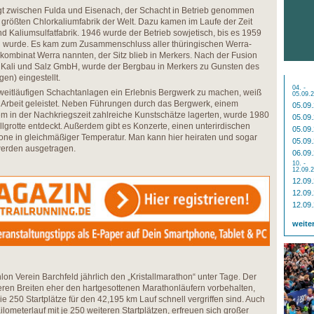
egt zwischen Fulda und Eisenach, der Schacht in Betrieb genommen
 größten Chlorkaliumfabrik der Welt. Dazu kamen im Laufe der Zeit
und Kaliumsulfatfabrik. 1946 wurde der Betrieb sowjetisch, bis es 1959
wurde. Es kam zum Zusammenschluss aller thüringischen Werra-
ikombinat Werra nannten, der Sitz blieb in Merkers. Nach der Fusion
r Kali und Salz GmbH, wurde der Bergbau in Merkers zu Gunsten des
en) eingestellt.
04. -
 weitläufigen Schachtanlagen ein Erlebnis Bergwerk zu machen, weiß
05.09.
e Arbeit geleistet. Neben Führungen durch das Bergwerk, einem
05.09
 in der Nachkriegszeit zahlreiche Kunstschätze lagerten, wurde 1980
05.09
llgrotte entdeckt. Außerdem gibt es Konzerte, einen unterirdischen
05.09
one in gleichmäßiger Temperatur. Man kann hier heiraten und sogar
05.09
werden ausgetragen.
06.09
10. -
12.09.
12.09
12.09
12.09
weite
hlon Verein Barchfeld jährlich den „Kristallmarathon“ unter Tage. Der
seren Breiten eher den hartgesottenen Marathonläufern vorbehalten,
ie 250 Startplätze für den 42,195 km Lauf schnell vergriffen sind. Auch
ometerlauf mit je 250 weiteren Startplätzen, erfreuen sich großer