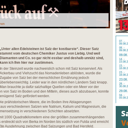
thon
07. -
09.08.
08. -
„Unter allen Edelsteinen ist Salz der kostbarste“. Dieser Satz
09.08.
stammt vom deutschen Chemiker Justus von Liebig. Und weil
09.08
Diamanten und Co. so gar nicht essbar und deshalb unnütz sind,
14. -
15.08.
kann ich Ihm hier nur zustimmen.
15. -
In der Steinzeit wurde nachweislich schon mit Salz konserviert. Als
16.08.
15. -
Ackerbau und Viehzucht das Nomadenleben ablösten, wurde die
16.08.
Zugabe von Salz bei der menschlichen Ernährung jedoch
23.08
überlebenswichtig. Leider war in den nördlichen Ländern Salz knapp.
28. -
Man brauchte ja dafür salzhaltige Quellen oder ein Meer vor der
30.08.
29.08
den von Salz im Boden und den Mitteln, dieses auch abzubauen, konnte
04. -
genügend Salz gefördert werden.
05.09.
. Die prähistorischen Meere, die im Boden ihre Ablagerungen
 aus verschiedenen Salzen wie Natrium, Kalium und Magnesium, die
mensetzung in verschiedenen Schichten absetzten.
t mit 1000 Quadratkilometern eine der größten zusammenhängenden
 erstreckt sich von Berka im Norden bis südlich von Fulda und erreicht
ößte Ausdehnung zwischen Bad Salzungen und Bad Hersfeld.