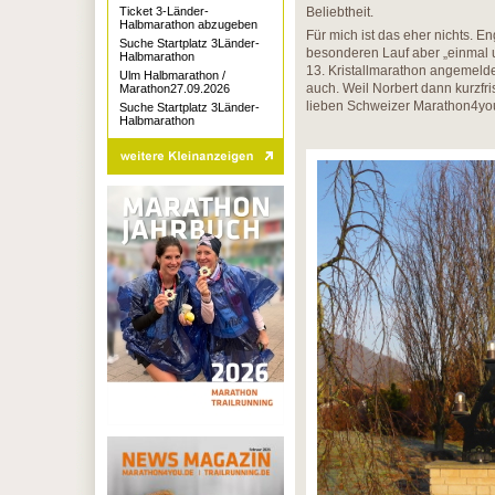
Beliebtheit.
Ticket 3-Länder-
Halbmarathon abzugeben
Für mich ist das eher nichts. 
Suche Startplatz 3Länder-
besonderen Lauf aber „einmal 
Halbmarathon
13. Kristallmarathon angemelde
Ulm Halbmarathon /
auch. Weil Norbert dann kurzfrist
Marathon27.09.2026
lieben Schweizer Marathon4you-
Suche Startplatz 3Länder-
Halbmarathon