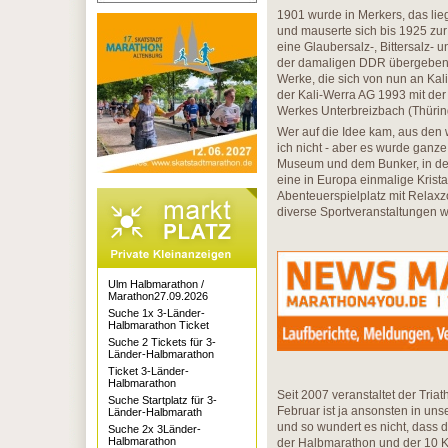
1901 wurde in Merkers, das li
und mauserte sich bis 1925 zur
eine Glaubersalz-, Bittersalz- 
der damaligen DDR übergeben 
Werke, die sich von nun an Kal
der Kali-Werra AG 1993 mit de
Werkes Unterbreizbach (Thüring
Wer auf die Idee kam, aus den
ich nicht - aber es wurde ganz
Museum und dem Bunker, in dem
eine in Europa einmalige Krista
Abenteuerspielplatz mit Relaxz
diverse Sportveranstaltungen 
Ulm Halbmarathon /
Marathon27.09.2026
Suche 1x 3-Länder-
Halbmarathon Ticket
Suche 2 Tickets für 3-
Länder-Halbmarathon
Ticket 3-Länder-
Halbmarathon
Seit 2007 veranstaltet der Triat
Suche Startplatz für 3-
Februar ist ja ansonsten in un
Länder-Halbmarath
und so wundert es nicht, dass d
Suche 2x 3Länder-
Halbmarathon
der Halbmarathon und der 10 Kil