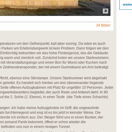
weite
34 Bilder
raturen um den Gefrierpunkt, kalt aber sonnig. Da wäre es auch
 Parken am Erlebnisbergwerk ist kein Problem. Dann folgen wir den
Ehrfürchtig betrachten wir das hohe Fördergerüst, das die Gebäude
elig warm und ziemlich voll. Zunächst holen wir unsere Startnummern;
it Veranstaltungslogo und einen Bon für Wurst oder Kuchen nach
en Zeitmesstransponder, der mit einem Gummiband am Arm befestigt
 Pflicht, ebenso eine Stirnlampe. Unsere Startnummer wird abgehakt
 geleitet. Es handelt sich hierbei um drei übereinander liegende
 Seite offenen Aufzugkabinen mit Platz für ungefähr 10 Personen. Jeder
ergwerksbeamten) begleitet, der auch Rede und Antwort steht. In 90
uf die 2. Sohle (2. Ebene), in einer Teufe (die Tiefe eines Schachts)
egangen. Ich habe meine Aufzugphobie im Griff, die ungewohnte
s furchterregend und eng ist es bis jetzt in keinster Weise. Die
nde ich einfach aus. Der Steiger führt uns in einen Bunker, der
vor jemand Panik bekommt, öffnet er schon wieder die
 befinden uns nun in einem riesigen Tunnel.