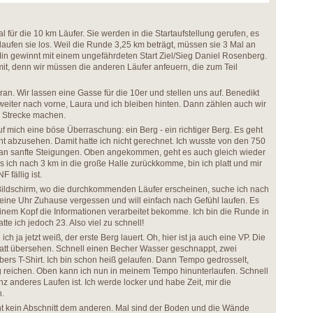
l für die 10 km Läufer. Sie werden in die Startaufstellung gerufen, es
laufen sie los. Weil die Runde 3,25 km beträgt, müssen sie 3 Mal an
in gewinnt mit einem ungefährdeten Start Ziel/Sieg Daniel Rosenberg.
t, denn wir müssen die anderen Läufer anfeuern, die zum Teil
ran. Wir lassen eine Gasse für die 10er und stellen uns auf. Benedikt
 weiter nach vorne, Laura und ich bleiben hinten. Dann zählen auch wir
e Strecke machen.
f mich eine böse Überraschung: ein Berg - ein richtiger Berg. Es geht
icht abzusehen. Damit hatte ich nicht gerechnet. Ich wusste von den 750
an sanfte Steigungen. Oben angekommen, geht es auch gleich wieder
s ich nach 3 km in die große Halle zurückkomme, bin ich platt und mir
 fällig ist.
Bildschirm, wo die durchkommenden Läufer erscheinen, suche ich nach
eine Uhr Zuhause vergessen und will einfach nach Gefühl laufen. Es
einem Kopf die Informationen verarbeitet bekomme. Ich bin die Runde in
te ich jedoch 23. Also viel zu schnell!
ch ja jetzt weiß, der erste Berg lauert. Oh, hier ist ja auch eine VP. Die
glatt übersehen. Schnell einen Becher Wasser geschnappt, zwei
bers T-Shirt. Ich bin schon heiß gelaufen. Dann Tempo gedrosselt,
reichen. Oben kann ich nun in meinem Tempo hinunterlaufen. Schnell
z anderes Laufen ist. Ich werde locker und habe Zeit, mir die
.
cht kein Abschnitt dem anderen. Mal sind der Boden und die Wände