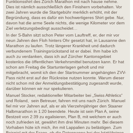
Funktionsshirt des Zürich Marathon mit nach hause nehme.
Dies ist nämlich ausschließlich den Finishern vorbehalten. Vor
zwei Jahren wurde die Startgebühr merklich erhöht, mit der
Begründung, dass es dafür ein hochwertigeres Shirt gebe. Nur,
davon hat die arme Seele nichts, die wenige Kilometer vor dem
Ziel verletzungsbedingt ausscheidet…
In der S-Bahn sitzt schon Peter vom Lauftreff, er, der mir vor
neun Jahren den Floh hinters Ohr gesetzt hat, in Lausanne den
Marathon zu laufen. Trotz längerer Krankheit und dadurch
verbundenem Trainingsrückstand ist er dabei. Ihm habe ich
auch zu verdanken, dass ich auf Zürcher Kantonsgebiet
kostenlos die öffentlichen Verkehrsmittel benutzen kann. Er hat
schon am Freitag die Startunterlagen geholt und mir
mitgebracht, womit ich den der Startnummer angehängten ZVV-
Pass nicht erst auf der Rückreise nutzen konnte. Warum dieser
nicht schon mit der Anmeldungsbestätigung zugesandt wurde,
darüber können wir nur spekulieren.
Manuel Stocker, redaktioneller Mitarbeiter bei „Swiss Athletics“
und Roland, sein Betreuer, fahren mit uns nach Zürich. Manuel
fiel mir vor Jahren auf, als er als Vierzehnjähriger den Staaner
Halbmarathon in 1:20 beendete. Heute ist sein Plan A, seine
Bestzeit von 2:39 zu egalisieren, Plan B, mit welchem er auch
noch zufrieden ist, gewährt ihm drei Minuten mehr. Bei diesem
Vorhaben hüte ich mich, ihn mit Lappalien zu belästigen. Zum
Beispiel mit der Frage, ob die Datenpanne bei der letztjährigen