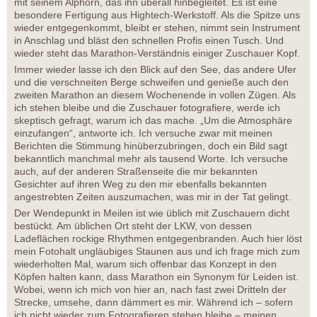
mit seinem Alphorn, das ihn überall hinbegleitet. Es ist eine
besondere Fertigung aus Hightech-Werkstoff. Als die Spitze uns
wieder entgegenkommt, bleibt er stehen, nimmt sein Instrument
in Anschlag und bläst den schnellen Profis einen Tusch. Und
wieder steht das Marathon-Verständnis einiger Zuschauer Kopf.
Immer wieder lasse ich den Blick auf den See, das andere Ufer
und die verschneiten Berge schweifen und genieße auch den
zweiten Marathon an diesem Wochenende in vollen Zügen. Als
ich stehen bleibe und die Zuschauer fotografiere, werde ich
skeptisch gefragt, warum ich das mache. „Um die Atmosphäre
einzufangen“, antworte ich. Ich versuche zwar mit meinen
Berichten die Stimmung hinüberzubringen, doch ein Bild sagt
bekanntlich manchmal mehr als tausend Worte. Ich versuche
auch, auf der anderen Straßenseite die mir bekannten
Gesichter auf ihren Weg zu den mir ebenfalls bekannten
angestrebten Zeiten auszumachen, was mir in der Tat gelingt.
Der Wendepunkt in Meilen ist wie üblich mit Zuschauern dicht
bestückt. Am üblichen Ort steht der LKW, von dessen
Ladeflächen rockige Rhythmen entgegenbranden. Auch hier löst
mein Fotohalt ungläubiges Staunen aus und ich frage mich zum
wiederholten Mal, warum sich offenbar das Konzept in den
Köpfen halten kann, dass Marathon ein Synonym für Leiden ist.
Wobei, wenn ich mich von hier an, nach fast zwei Dritteln der
Strecke, umsehe, dann dämmert es mir. Während ich – sofern
ich nicht wieder zum Fotografieren stehen bleibe – meinen