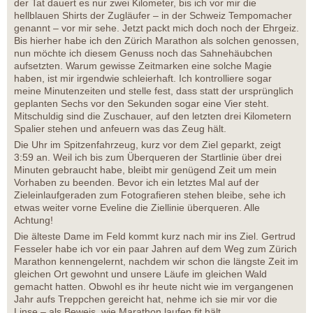
der Tat dauert es nur zwei Kilometer, bis ich vor mir die
hellblauen Shirts der Zugläufer – in der Schweiz Tempomacher
genannt – vor mir sehe. Jetzt packt mich doch noch der Ehrgeiz.
Bis hierher habe ich den Zürich Marathon als solchen genossen,
nun möchte ich diesem Genuss noch das Sahnehäubchen
aufsetzten. Warum gewisse Zeitmarken eine solche Magie
haben, ist mir irgendwie schleierhaft. Ich kontrolliere sogar
meine Minutenzeiten und stelle fest, dass statt der ursprünglich
geplanten Sechs vor den Sekunden sogar eine Vier steht.
Mitschuldig sind die Zuschauer, auf den letzten drei Kilometern
Spalier stehen und anfeuern was das Zeug hält.
Die Uhr im Spitzenfahrzeug, kurz vor dem Ziel geparkt, zeigt
3:59 an. Weil ich bis zum Überqueren der Startlinie über drei
Minuten gebraucht habe, bleibt mir genügend Zeit um mein
Vorhaben zu beenden. Bevor ich ein letztes Mal auf der
Zieleinlaufgeraden zum Fotografieren stehen bleibe, sehe ich
etwas weiter vorne Eveline die Ziellinie überqueren. Alle
Achtung!
Die älteste Dame im Feld kommt kurz nach mir ins Ziel. Gertrud
Fesseler habe ich vor ein paar Jahren auf dem Weg zum Zürich
Marathon kennengelernt, nachdem wir schon die längste Zeit im
gleichen Ort gewohnt und unsere Läufe im gleichen Wald
gemacht hatten. Obwohl es ihr heute nicht wie im vergangenen
Jahr aufs Treppchen gereicht hat, nehme ich sie mir vor die
Linse – als Beweis, wie Marathon laufen fit hält.