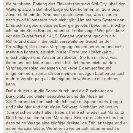
die Autobahn. Entlang des Einkaufszentrums Sihl-City, über den
Waffenplatz am Bahnhof Enge vorbei, kommen wir zum See.
Zuvor steht mir der Sinn noch nach etwas Iso, was es auch
nach zwölf Kilometern noch nicht gibt. Um meinem System den
Eindruck zu geben, dass es Energie geliefert bekommt, möchte
ich mir ein Stück Banane nehmen. Fehlanzeige! Wer jetzt, kurz
vor den Zugläufern für 4:15, Banane wünscht, guckt in die
Röhre und dazu in die leicht verzweifelten Gesichter der
Freiwilligen, die diesen Verpflegungsposten betreuen und nicht
mehr tun können, als sich in aller Form und Höflichkeit zu
entschuldigen und Wasser anzubieten. Sie tun mir leid, was
ihnen und mir leider auch nicht hilft. Ich habe mich auf den
Verpflegungsplan verlassen und keine Eigenverpflegung
mitgenommen, zumal ich bei meinem heutigen Lauftempo auch
andere Verpflegung als die eigene, bewährte zu mir nehmen
kann.
Dafür drückt nun die Sonne durch und die Zuschauer am
Bürkliplatz und weiter seeaufwärts und die Musik am
Straßenrand lenken mich ab. Ich laufe entspannt mein Tempo
und halte hier und dort einen Schwatz. Nachdem wir uns im
Tunnel schon unterhalten haben, treffe ich wieder auf Mario. Er
läuft heute seinen ersten Marathon. Keine drei Jahre ist es her,
dass seine Waage eine zünftige dreistellige Zahl anzeigte und er
einen Vorsatz fasste. Wenn er so weiterläuft, dann erreicht er