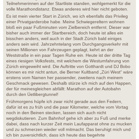
Teilnehmerinnen auf der Startliste standen, wohlgemerkt für die
volle Marathondistanz. Etwas anderes wird hier nicht geboten.
Es ist mein vierter Start in Zürich, wo ich ebenfalls das Privileg
einer Privatgarderobe habe. Meine Schwiegereltern wohnen
bloß ein paar Fußminuten vom Zielbereich entfernt. Dieser war
bisher auch immer der Startbereich, doch heute ist alles ein
bisschen anders, weil auch in der Stadt Zürich bald einiges
anders sein wird. Jahrzehntelang vom Durchgangsverkehr mit
seinen Millionen von Fahrzeugen geplagt, kehrt an der
Weststraße in ein paar Tagen Ruhe ein. Heute ist der dritte Tag
eines riesigen Volksfests, mit welchem die Westumfahrung von
Zürich eingeweiht wird. Die Auftritte von Gotthardt und DJ Bobo
können es mir nicht antun, die Berner Kultband „Züri West“ wäre
erstens vom Namen her passender, zweitens nach meinem
Geschmack gewesen. Deshalb stürze ich mich auf den Happen,
der für meinesgleichen abfällt: Marathon auf der Autobahn
durch den Üetlibergtunnel!
Frühmorgens hüpfe ich zwar nicht gerade aus den Federn,
dafür ist es zu früh und die paar Kilometer, welche vom Vortag
noch in den Beinen stecken, lassen sich auch nicht
wegdiskutieren. Zum Bahnhof gehe ich aber zu Fuß und merke
dabei, dass nach kurzer Zeit mein Laufapparat ohne zu mucken
und zu schmerzen wieder voll mitmacht. Das beruhigt mich und
ich bin zuversichtlich, dass ich heute das begehrte