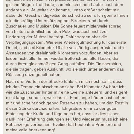
gleichmäßigen Trott laufe, sammle ich einen Läufer nach dem
anderen ein. Je weiter ich komme, umso größer scheint mir
dabei der Geschwindigkeitsunterschied zu sein. Ich gönne Ihnen
alle die kräftige Unterstützung am Streckenrand durch
Zuschauer und Musiker. Die Sonne feuert mittlerweile schräg
von hinten ordentlich auf den Pelz, was auch nicht zur
Linderung der Mühsal beiträgt. Dafür sorgen aber die
Verpflegungsposten. Wie eine Wiedergutmachung für das erste
Drittel, sind seit Kilometer 16 alle vollständig ausgerüstet und in
Abständen von dreieinhalb Kilometern vorzufinden. Aber es
leiden nicht alle. Immer wieder treffe ich auf alte Hasen, die
durch ihren gleichmäßigen Gang auffallen. Die Finishershirts,
die sie tragen, geben Auskunft, wo sie sich unter anderem das
Rüstzeug dazu geholt haben.
Nach drei Vierteln der Strecke fühle ich mich noch so fit, dass
ich das Tempo ein bisschen anziehe. Bei Kilometer 34 höre ich,
wie die Zuschauer hinter mir eine Eveline anfeuern, und es geht
nicht lange, sehe ich, wer das ist. Eine junge Läuferin ist neben
mir und scheint noch genug Reserven zu haben, um den Rest in
dieser Stärke durchzuhalten. Ich gratuliere ihr zu der guten
Einteilung der Kräfte und füge noch bei, dass ihr dies sicher
dank ihrer Erfahrung gelungen sei. Und wiederum muss ich eine
Fehlanzeige verbuchen. Eveline hat heute ihre Premiere und
meine volle Anerkennung!