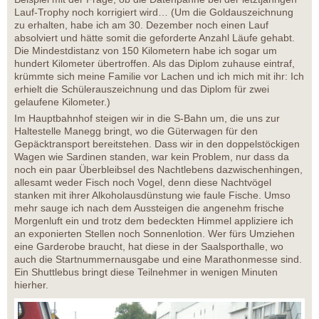
Lauf-Trophy noch korrigiert wird… (Um die Goldauszeichnung
zu erhalten, habe ich am 30. Dezember noch einen Lauf
absolviert und hätte somit die geforderte Anzahl Läufe gehabt.
Die Mindestdistanz von 150 Kilometern habe ich sogar um
hundert Kilometer übertroffen. Als das Diplom zuhause eintraf,
krümmte sich meine Familie vor Lachen und ich mich mit ihr: Ich
erhielt die Schülerauszeichnung und das Diplom für zwei
gelaufene Kilometer.)
Im Hauptbahnhof steigen wir in die S-Bahn um, die uns zur
Haltestelle Manegg bringt, wo die Güterwagen für den
Gepäcktransport bereitstehen. Dass wir in den doppelstöckigen
Wagen wie Sardinen standen, war kein Problem, nur dass da
noch ein paar Überbleibsel des Nachtlebens dazwischenhingen,
allesamt weder Fisch noch Vogel, denn diese Nachtvögel
stanken mit ihrer Alkoholausdünstung wie faule Fische. Umso
mehr sauge ich nach dem Aussteigen die angenehm frische
Morgenluft ein und trotz dem bedeckten Himmel appliziere ich
an exponierten Stellen noch Sonnenlotion. Wer fürs Umziehen
eine Garderobe braucht, hat diese in der Saalsporthalle, wo
auch die Startnummernausgabe und eine Marathonmesse sind.
Ein Shuttlebus bringt diese Teilnehmer in wenigen Minuten
hierher.