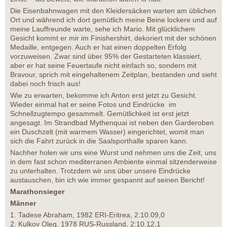
Die Eisenbahnwagen mit den Kleidersäcken warten am üblichen
Ort und während ich dort gemütlich meine Beine lockere und auf
meine Lauffreunde warte, sehe ich Mario. Mit glücklichem
Gesicht kommt er mir im Finishershirt, dekoriert mit der schönen
Medaille, entgegen. Auch er hat einen doppelten Erfolg
vorzuweisen. Zwar sind über 95% der Gestarteten klassiert,
aber er hat seine Feuertaufe nicht einfach so, sondern mit
Bravour, sprich mit eingehaltenem Zeitplan, bestanden und sieht
dabei noch frisch aus!
Wie zu erwarten, bekomme ich Anton erst jetzt zu Gesicht.
Wieder einmal hat er seine Fotos und Eindrücke im
Schnellzugtempo gesammelt. Gemütlichkeit ist erst jetzt
angesagt. Im Strandbad Mythenquai ist neben den Garderoben
ein Duschzelt (mit warmem Wasser) eingerichtet, womit man
sich die Fahrt zurück in die Saalsporthalle sparen kann.
Nachher holen wir uns eine Wurst und nehmen uns die Zeit, uns
in dem fast schon mediterranen Ambiente einmal sitzenderweise
zu unterhalten. Trotzdem wir uns über unsere Eindrücke
austauschen, bin ich wie immer gespannt auf seinen Bericht!
Marathonsieger
Männer
1. Tadese Abraham, 1982 ERI-Eritrea, 2:10.09,0
2. Kulkov Oleg, 1978 RUS-Russland, 2:10.12,1