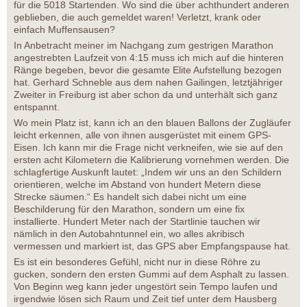
für die 5018 Startenden. Wo sind die über achthundert anderen
geblieben, die auch gemeldet waren! Verletzt, krank oder
einfach Muffensausen?
In Anbetracht meiner im Nachgang zum gestrigen Marathon
angestrebten Laufzeit von 4:15 muss ich mich auf die hinteren
Ränge begeben, bevor die gesamte Elite Aufstellung bezogen
hat. Gerhard Schneble aus dem nahen Gailingen, letztjähriger
Zweiter in Freiburg ist aber schon da und unterhält sich ganz
entspannt.
Wo mein Platz ist, kann ich an den blauen Ballons der Zugläufer
leicht erkennen, alle von ihnen ausgerüstet mit einem GPS-
Eisen. Ich kann mir die Frage nicht verkneifen, wie sie auf den
ersten acht Kilometern die Kalibrierung vornehmen werden. Die
schlagfertige Auskunft lautet: „Indem wir uns an den Schildern
orientieren, welche im Abstand von hundert Metern diese
Strecke säumen.“ Es handelt sich dabei nicht um eine
Beschilderung für den Marathon, sondern um eine fix
installierte. Hundert Meter nach der Startlinie tauchen wir
nämlich in den Autobahntunnel ein, wo alles akribisch
vermessen und markiert ist, das GPS aber Empfangspause hat.
Es ist ein besonderes Gefühl, nicht nur in diese Röhre zu
gucken, sondern den ersten Gummi auf dem Asphalt zu lassen.
Von Beginn weg kann jeder ungestört sein Tempo laufen und
irgendwie lösen sich Raum und Zeit tief unter dem Hausberg