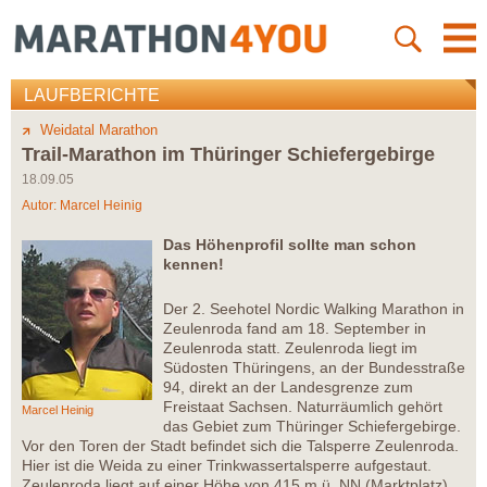
LAUFBERICHTE
Weidatal Marathon
Trail-Marathon im Thüringer Schiefergebirge
18.09.05
Autor:
Marcel Heinig
Das Höhenprofil sollte man schon
kennen!
Der 2. Seehotel Nordic Walking Marathon in
Zeulenroda fand am 18. September in
Zeulenroda statt. Zeulenroda liegt im
Südosten Thüringens, an der Bundesstraße
94, direkt an der Landesgrenze zum
Freistaat Sachsen. Naturräumlich gehört
Marcel Heinig
das Gebiet zum Thüringer Schiefergebirge.
Vor den Toren der Stadt befindet sich die Talsperre Zeulenroda.
Hier ist die Weida zu einer Trinkwassertalsperre aufgestaut.
Zeulenroda liegt auf einer Höhe von 415 m ü. NN (Marktplatz)