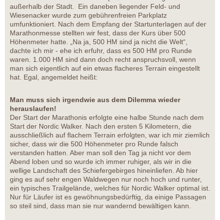
außerhalb der Stadt. Ein daneben liegender Feld- und
Wiesenacker wurde zum gebührenfreien Parkplatz
umfunktioniert. Nach dem Empfang der Startunterlagen auf der
Marathonmesse stellten wir fest, dass der Kurs über 500
Höhenmeter hatte. „Na ja, 500 HM sind ja nicht die Welt“,
dachte ich mir - ehe ich erfuhr, dass es 500 HM pro Runde
waren. 1.000 HM sind dann doch recht anspruchsvoll, wenn
man sich eigentlich auf ein etwas flacheres Terrain eingestellt
hat. Egal, angemeldet heißt:
Man muss sich irgendwie aus dem Dilemma wieder
herauslaufen!
Der Start der Marathonis erfolgte eine halbe Stunde nach dem
Start der Nordic Walker. Nach den ersten 5 Kilometern, die
ausschließlich auf flachem Terrain erfolgten, war ich mir ziemlich
sicher, dass wir die 500 Höhenmeter pro Runde falsch
verstanden hatten. Aber man soll den Tag ja nicht vor dem
Abend loben und so wurde ich immer ruhiger, als wir in die
wellige Landschaft des Schiefergebirges hineinliefen. Ab hier
ging es auf sehr engen Waldwegen nur noch hoch und runter,
ein typisches Trailgelände, welches für Nordic Walker optimal ist.
Nur für Läufer ist es gewöhnungsbedürftig, da einige Passagen
so steil sind, dass man sie nur wandernd bewältigen kann.