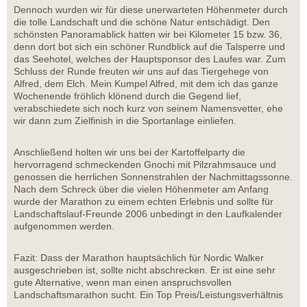
Dennoch wurden wir für diese unerwarteten Höhenmeter durch
die tolle Landschaft und die schöne Natur entschädigt. Den
schönsten Panoramablick hatten wir bei Kilometer 15 bzw. 36,
denn dort bot sich ein schöner Rundblick auf die Talsperre und
das Seehotel, welches der Hauptsponsor des Laufes war. Zum
Schluss der Runde freuten wir uns auf das Tiergehege von
Alfred, dem Elch. Mein Kumpel Alfred, mit dem ich das ganze
Wochenende fröhlich klönend durch die Gegend lief,
verabschiedete sich noch kurz von seinem Namensvetter, ehe
wir dann zum Zielfinish in die Sportanlage einliefen.
Anschließend holten wir uns bei der Kartoffelparty die
hervorragend schmeckenden Gnochi mit Pilzrahmsauce und
genossen die herrlichen Sonnenstrahlen der Nachmittagssonne.
Nach dem Schreck über die vielen Höhenmeter am Anfang
wurde der Marathon zu einem echten Erlebnis und sollte für
Landschaftslauf-Freunde 2006 unbedingt in den Laufkalender
aufgenommen werden.
Fazit: Dass der Marathon hauptsächlich für Nordic Walker
ausgeschrieben ist, sollte nicht abschrecken. Er ist eine sehr
gute Alternative, wenn man einen anspruchsvollen
Landschaftsmarathon sucht. Ein Top Preis/Leistungsverhältnis