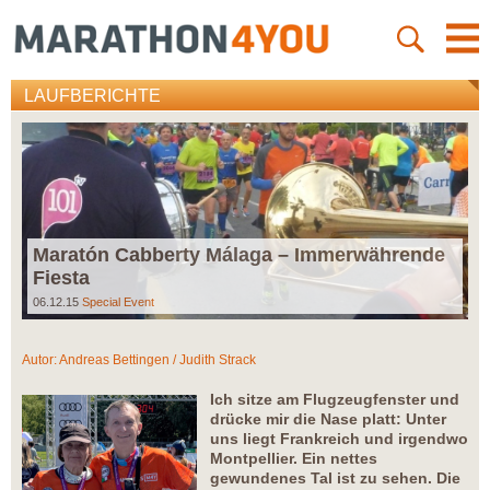
LAUFBERICHTE
Maratón Cabberty Málaga – Immerwährende
Fiesta
06.12.15
Special Event
Autor:
Andreas Bettingen / Judith Strack
Ich sitze am Flugzeugfenster und
drücke mir die Nase platt: Unter
uns liegt Frankreich und irgendwo
Montpellier. Ein nettes
gewundenes Tal ist zu sehen. Die