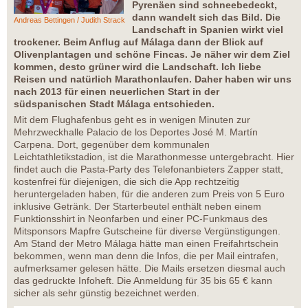
Pyrenäen sind schneebedeckt,
dann wandelt sich das Bild. Die
Andreas Bettingen / Judith Strack
Landschaft in Spanien wirkt viel
trockener. Beim Anflug auf Málaga dann der Blick auf
Olivenplantagen und schöne Fincas. Je näher wir dem Ziel
kommen, desto grüner wird die Landschaft. Ich liebe
Reisen und natürlich Marathonlaufen. Daher haben wir uns
nach 2013 für einen neuerlichen Start in der
südspanischen Stadt Málaga entschieden.
Mit dem Flughafenbus geht es in wenigen Minuten zur
Mehrzweckhalle Palacio de los Deportes José M. Martín
Carpena. Dort, gegenüber dem kommunalen
Leichtathletikstadion, ist die Marathonmesse untergebracht. Hier
findet auch die Pasta-Party des Telefonanbieters Zapper statt,
kostenfrei für diejenigen, die sich die App rechtzeitig
heruntergeladen haben, für die anderen zum Preis von 5 Euro
inklusive Getränk. Der Starterbeutel enthält neben einem
Funktionsshirt in Neonfarben und einer PC-Funkmaus des
Mitsponsors Mapfre Gutscheine für diverse Vergünstigungen.
Am Stand der Metro Málaga hätte man einen Freifahrtschein
bekommen, wenn man denn die Infos, die per Mail eintrafen,
aufmerksamer gelesen hätte. Die Mails ersetzen diesmal auch
das gedruckte Infoheft. Die Anmeldung für 35 bis 65 € kann
sicher als sehr günstig bezeichnet werden.