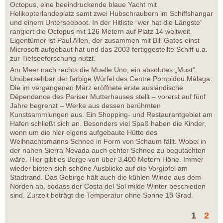
Octopus, eine beeindruckende blaue Yacht mit
Helikopterlandeplatz samt zwei Hubschraubern im Schiffshangar
und einem Unterseeboot. In der Hitliste “wer hat die Längste”
rangiert die Octopus mit 126 Metern auf Platz 14 weltweit.
Eigentümer ist Paul Allen, der zusammen mit Bill Gates einst
Microsoft aufgebaut hat und das 2003 fertiggestellte Schiff u.a.
zur Tiefseeforschung nutzt.
Am Meer nach rechts die Muelle Uno, ein absolutes „Must“.
Unübersehbar der farbige Würfel des Centre Pompidou Málaga:
Die im vergangenen März eröffnete erste ausländische
Dépendance des Pariser Mutterhauses stellt – vorerst auf fünf
Jahre begrenzt – Werke aus dessen berühmten
Kunstsammlungen aus. Ein Shopping- und Restaurantgebiet am
Hafen schließt sich an. Besonders viel Spaß haben die Kinder,
wenn um die hier eigens aufgebaute Hütte des
Weihnachtsmanns Schnee in Form von Schaum fällt. Wobei in
der nahen Sierra Nevada auch echter Schnee zu begutachten
wäre. Hier gibt es Berge von über 3.400 Metern Höhe. Immer
wieder bieten sich schöne Ausblicke auf die Vorgipfel am
Stadtrand. Das Gebirge hält auch die kühlen Winde aus dem
Norden ab, sodass der Costa del Sol milde Winter beschieden
sind. Zurzeit beträgt die Temperatur ohne Sonne 18 Grad.
1
2