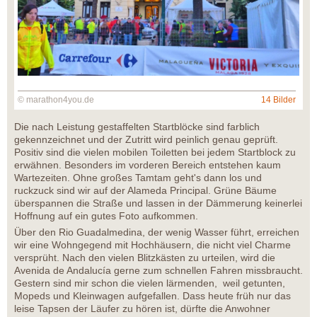
© marathon4you.de
14 Bilder
Die nach Leistung gestaffelten Startblöcke sind farblich
gekennzeichnet und der Zutritt wird peinlich genau geprüft.
Positiv sind die vielen mobilen Toiletten bei jedem Startblock zu
erwähnen. Besonders im vorderen Bereich entstehen kaum
Wartezeiten. Ohne großes Tamtam geht's dann los und
ruckzuck sind wir auf der Alameda Principal. Grüne Bäume
überspannen die Straße und lassen in der Dämmerung keinerlei
Hoffnung auf ein gutes Foto aufkommen.
Über den Rio Guadalmedina, der wenig Wasser führt, erreichen
wir eine Wohngegend mit Hochhäusern, die nicht viel Charme
versprüht. Nach den vielen Blitzkästen zu urteilen, wird die
Avenida de Andalucía gerne zum schnellen Fahren missbraucht.
Gestern sind mir schon die vielen lärmenden, weil getunten,
Mopeds und Kleinwagen aufgefallen. Dass heute früh nur das
leise Tapsen der Läufer zu hören ist, dürfte die Anwohner