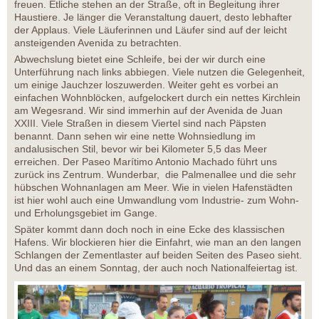
freuen. Etliche stehen an der Straße, oft in Begleitung ihrer
Haustiere. Je länger die Veranstaltung dauert, desto lebhafter
der Applaus. Viele Läuferinnen und Läufer sind auf der leicht
ansteigenden Avenida zu betrachten.
Abwechslung bietet eine Schleife, bei der wir durch eine
Unterführung nach links abbiegen. Viele nutzen die Gelegenheit,
um einige Jauchzer loszuwerden. Weiter geht es vorbei an
einfachen Wohnblöcken, aufgelockert durch ein nettes Kirchlein
am Wegesrand. Wir sind immerhin auf der Avenida de Juan
XXIII. Viele Straßen in diesem Viertel sind nach Päpsten
benannt. Dann sehen wir eine nette Wohnsiedlung im
andalusischen Stil, bevor wir bei Kilometer 5,5 das Meer
erreichen. Der Paseo Marítimo Antonio Machado führt uns
zurück ins Zentrum. Wunderbar, die Palmenallee und die sehr
hübschen Wohnanlagen am Meer. Wie in vielen Hafenstädten
ist hier wohl auch eine Umwandlung vom Industrie- zum Wohn-
und Erholungsgebiet im Gange.
Später kommt dann doch noch in eine Ecke des klassischen
Hafens. Wir blockieren hier die Einfahrt, wie man an den langen
Schlangen der Zementlaster auf beiden Seiten des Paseo sieht.
Und das an einem Sonntag, der auch noch Nationalfeiertag ist.