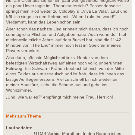
Nur am Clubhaus stehen ein paar wenige Autos. Möglicherweise
ein paar Unverzagte im Theorieunterricht? Passenderweise
springt mein iPod weiter zu Coldplay´s „Viva La Vida“. Laut und
fröhlich singe ich den Refrain mit: „When I rule the world!“.
Verdammt, kann das Leben schön sein.
Aber schon das nächste Lied erinnert mich daran, dass ich noch
sonntägliche Pflichten und Aufgaben habe. Auch wenn der Titel
mittlerweile etliche Jahre auf dem Buckel hat, sind die 11:42
Minuten von „The End“ immer noch fest im Speicher meines
Players verankert.
Also dann, nächste Möglichkeit links. Runter von dem
befestigten Wirtschaftsweg auf einen noch völlig unberührten
Feldweg. Ein Schwarm Krähen beobachtet mich von der Mitte
eines Feldes aus misstrauisch und ist froh, dass ich ihnen das
lästige Auffliegen erspare. Viel zu schnell bin ich wieder an
meiner Haustüre, ziehe die Schuhe aus und gehe ins
Wohnzimmer.
„Und, wie war es?“ empfängt mich meine Frau. Herrlich!
Mehr zum Thema
Laufberichte
UTMB Verbier Marathon: In den Bergen ist es