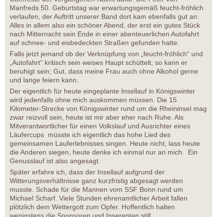
Manfreds 50. Geburtstag war erwartungsgemäß feucht-fröhlich
verlaufen, der Auftritt unserer Band dort kam ebenfalls gut an.
Alles in allem also ein schöner Abend, der erst ein gutes Stück
nach Mitternacht sein Ende in einer abenteuerlichen Autofahrt
auf schnee- und eisbedeckten Straßen gefunden hatte.
Falls jetzt jemand ob der Verknüpfung von „feucht-fröhlich“ und
„Autofahrt“ kritisch sein weises Haupt schüttelt, so kann er
beruhigt sein; Gut, dass meine Frau auch ohne Alkohol gerne
und lange feiern kann.
Der eigentlich für heute eingeplante Insellauf in Königswinter
wird jedenfalls ohne mich auskommen müssen. Die 15
Kilometer-Strecke von Königswinter rund um die Rheininsel mag
zwar reizvoll sein, heute ist mir aber eher nach Ruhe. Als
Mitverantwortlicher für einen Volkslauf und Ausrichter eines
Läufercups müsste ich eigentlich das hohe Lied des
gemeinsamen Lauferlebnisses singen. Heute nicht, lass heute
die Anderen siegen, heute denke ich einmal nur an mich. Ein
Genusslauf ist also angesagt.
Später erfahre ich, dass der Insellauf aufgrund der
Witterungsverhältnisse ganz kurzfristig abgesagt werden
musste. Schade für die Mannen vom SSF Bonn rund um
Michael Scharf. Viele Stunden ehrenamtlicher Arbeit fallen
plötzlich dem Wettergott zum Opfer. Hoffentlich halten
wenigstens die Sponsoren und Inserenten still.