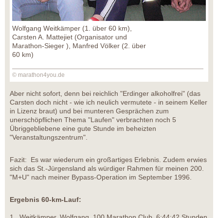
Wolfgang Weitkämper (1. über 60 km),
Carsten A. Mattejiet (Organisator und
Marathon-Sieger ), Manfred Völker (2. über
60 km)
© marathon4you.de
Aber nicht sofort, denn bei reichlich "Erdinger alkoholfrei" (das
Carsten doch nicht - wie ich neulich vermutete - in seinem Keller
in Lizenz braut) und bei munteren Gesprächen zum
unerschöpflichen Thema "Laufen" verbrachten noch 5
Übriggebliebene eine gute Stunde im beheizten
"Veranstaltungszentrum".
Fazit: Es war wiederum ein großartiges Erlebnis. Zudem erwies
sich das St.-Jürgensland als würdiger Rahmen für meinen 200.
"M+U" nach meiner Bypass-Operation im September 1996.
Ergebnis 60-km-Lauf:
1. Weitkämper, Wolfgang, 100 Marathon Club, 6:44:42 Stunden