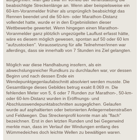
beabsichtigte Streckenlänge an. Wenn aber beispielsweise ein
60-km-Voranmelder früher als ursprünglich beabsichtigt das
Rennen beendet und die 50-km- oder Marathon-Distanz
vollendet hatte, wurde er in den Ergebnislisten dieser
Wettbewerbe gewertet. Wenn hingegen einen Marathon-
Voranmelder ganz plötzlich ungezügelte Lauflust erfasst hätte,
wäre es diesem möglich gewesen, spontan auf 50 oder 60 km
"aufzustocken". Voraussetzung für alle Teilnehmer/innen war
allerdings, dass sie innerhalb von 7 Stunden ins Ziel gelangten.
Möglich war diese Handhabung insofern, als ein
abwechslungsreicher Rundkurs zu durchlaufen war, vor dessen
Beginn und nach dessen Ende ein
Wendepunktgegenlaufabschnitt absolviert werden musste. Die
Gesamtlänge dieses Gebildes betrug exakt 8.069 m. Die
fehlenden Meter von 5, 6 oder 7 Runden zur Marathon-, 50-km-
oder 60-km-Distanz wurden in Eröffnungs- und
Abschlusswendepunktabschnitten ausgeglichen. Gelaufen
wurde auf asphaltierten oder betonierten Anliegernebenstraßen
und Feldwegen. Das Streckenprofil konnte man als "flach"
bezeichnen. Erst in den letzten Runden und bei Gegenwind
merkte man, dass im Verlauf der Windungen entlang des
Wümmedeiches doch leichte Wellen zu bewältigen waren.