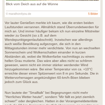
Blick vom Deich aus auf die Wünne
© marathon4you.de
5 Bilder
Vor lauter Genießen merkte ich kaum, wie die ersten beiden
Laufstunden verrannen. Allmählich stand Überrundetwerden für
mich an. Und immer häufiger bekam ich nun einzelne Mitstreiter
wieder zu Gesicht (so z.B. auf dem
Wendepunktgegenlaufabschnitt). Inzwischen war allerdings
auch weiße Bewölkung aufgezogen, die sich in den
Mittagsstunden immer mehr verdichtete. Von nun an wechselten
Sonnenschein und Wolkenschatten einander in kurzen
Abständen ab, wobei die Wolkenfarbe nachmittags zu einem
hellen Grau mutierte. Das wäre aber alles nicht so schlimm
gewesen, wenn nicht ein immer stärker werdender Wind
hinzugekommen wäre. Bei einer Temperatur von ca. +10°C
erreichte dieser einen Spitzenwert von 8 m pro Sekunde. Die in
Wettervorhersagen angekündigten 60-km/h-Böen blieben
jedoch zum Glück aus.
Nun lautete der "Smalltalk" bei Begegnungen nicht mehr
"Herrliches Wetter heute!", sondern "Mir fällt es jetzt ziemlich
schwer!" oder dergleichen. Hatten in der Vorangemeldetenliste