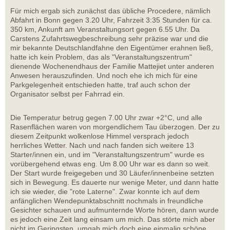
Für mich ergab sich zunächst das übliche Procedere, nämlich
Abfahrt in Bonn gegen 3.20 Uhr, Fahrzeit 3:35 Stunden für ca.
350 km, Ankunft am Veranstaltungsort gegen 6.55 Uhr. Da
Carstens Zufahrtswegbeschreibung sehr präzise war und die
mir bekannte Deutschlandfahne den Eigentümer erahnen ließ,
hatte ich kein Problem, das als "Veranstaltungszentrum"
dienende Wochenendhaus der Familie Mattejiet unter anderen
Anwesen herauszufinden. Und noch ehe ich mich für eine
Parkgelegenheit entschieden hatte, traf auch schon der
Organisator selbst per Fahrrad ein.
Die Temperatur betrug gegen 7.00 Uhr zwar +2°C, und alle
Rasenflächen waren von morgendlichem Tau überzogen. Der zu
diesem Zeitpunkt wolkenlose Himmel versprach jedoch
herrliches Wetter. Nach und nach fanden sich weitere 13
Starter/innen ein, und im "Veranstaltungszentrum" wurde es
vorübergehend etwas eng. Um 8.00 Uhr war es dann so weit.
Der Start wurde freigegeben und 30 Läufer/innenbeine setzten
sich in Bewegung. Es dauerte nur wenige Meter, und dann hatte
ich sie wieder, die "rote Laterne". Zwar konnte ich auf dem
anfänglichen Wendepunktabschnitt nochmals in freundliche
Gesichter schauen und aufmunternde Worte hören, dann wurde
es jedoch eine Zeit lang einsam um mich. Das störte mich aber
nicht im Geringsten, umgab mich doch eine einmalig schöne