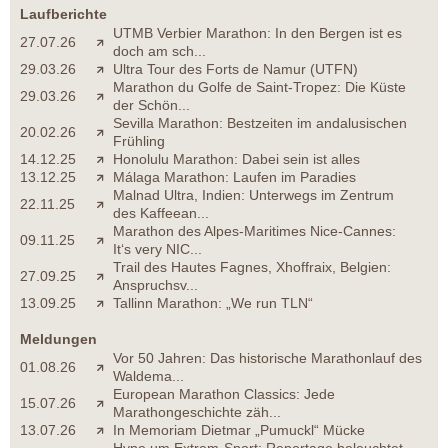
Laufberichte
UTMB Verbier Marathon: In den Bergen ist es
27.07.26
doch am sch...
29.03.26
Ultra Tour des Forts de Namur (UTFN)
Marathon du Golfe de Saint-Tropez: Die Küste
29.03.26
der Schön...
Sevilla Marathon: Bestzeiten im andalusischen
20.02.26
Frühling
14.12.25
Honolulu Marathon: Dabei sein ist alles
13.12.25
Málaga Marathon: Laufen im Paradies
Malnad Ultra, Indien: Unterwegs im Zentrum
22.11.25
des Kaffeean...
Marathon des Alpes-Maritimes Nice-Cannes:
09.11.25
It‘s very NIC...
Trail des Hautes Fagnes, Xhoffraix, Belgien:
27.09.25
Anspruchsv...
13.09.25
Tallinn Marathon: „We run TLN“
Meldungen
Vor 50 Jahren: Das historische Marathonlauf des
01.08.26
Waldema...
European Marathon Classics: Jede
15.07.26
Marathongeschichte zäh...
13.07.26
In Memoriam Dietmar „Pumuckl“ Mücke
Hype um Extrem-Sport: Reportage beleuchtet