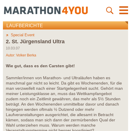
LAUFBERICHTE
Special Event
2. St. Jürgensland Ultra
10.03.07
Autor:
Volker Berka
Wie gut, dass es den Carsten gibt!
Sammler/innen von Marathon- und Ultraläufen haben es
manchmal gar nicht so leicht. Da gibt es Wochenenden, für die
man verzweifelt nach einer Startgelegenheit sucht. Gehört man
meiner Leistungsklasse an, muss das Wettkampfangebot
zudem noch ein Zeitlimit gewähren, das mehr als 5½ Stunden
beträgt. An den Wochenenden unmittelbar davor und danach
hingegen werden oftmals ½ Dutzend oder mehr
Laufveranstaltungen ausgerichtet, die allesamt in Betracht
kämen, sodass man sich dann der zermürbenden Qual der
Wahl unterziehen muss. Warum werden manche
Veranstaltungstermine nicht besser koordiniert?