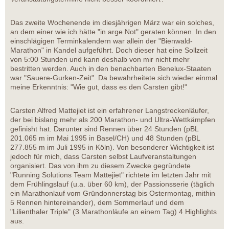
Das zweite Wochenende im diesjährigen März war ein solches,
an dem einer wie ich hätte "in arge Not" geraten können. In den
einschlägigen Terminkalendern war allein der "Bienwald-
Marathon" in Kandel aufgeführt. Doch dieser hat eine Sollzeit
von 5:00 Stunden und kann deshalb von mir nicht mehr
bestritten werden. Auch in den benachbarten Benelux-Staaten
war "Sauere-Gurken-Zeit". Da bewahrheitete sich wieder einmal
meine Erkenntnis: "Wie gut, dass es den Carsten gibt!"
Carsten Alfred Mattejiet ist ein erfahrener Langstreckenläufer,
der bei bislang mehr als 200 Marathon- und Ultra-Wettkämpfen
gefinisht hat. Darunter sind Rennen über 24 Stunden (pBL
201.065 m im Mai 1995 in Basel/CH) und 48 Stunden (pBL
277.855 m im Juli 1995 in Köln). Von besonderer Wichtigkeit ist
jedoch für mich, dass Carsten selbst Laufveranstaltungen
organisiert. Das von ihm zu diesem Zwecke gegründete
"Running Solutions Team Mattejiet" richtete im letzten Jahr mit
dem Frühlingslauf (u.a. über 60 km), der Passionsserie (täglich
ein Marathonlauf vom Gründonnerstag bis Ostermontag, mithin
5 Rennen hintereinander), dem Sommerlauf und dem
"Lilienthaler Triple" (3 Marathonläufe an einem Tag) 4 Highlights
aus.