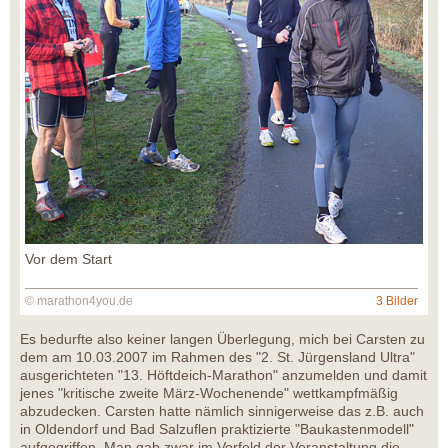
Vor dem Start
© marathon4you.de
3 Bilder
Es bedurfte also keiner langen Überlegung, mich bei Carsten zu
dem am 10.03.2007 im Rahmen des "2. St. Jürgensland Ultra"
ausgerichteten "13. Höftdeich-Marathon" anzumelden und damit
jenes "kritische zweite März-Wochenende" wettkampfmäßig
abzudecken. Carsten hatte nämlich sinnigerweise das z.B. auch
in Oldendorf und Bad Salzuflen praktizierte "Baukastenmodell"
aufgegriffen. Man gab zwar im Vorfeld der Veranstaltung die