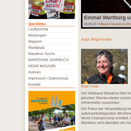
Einmal Wartburg u
Quicklinks
19.09.21
Höllwand-Marathon (Re
Laufberichte
Meldungen
Autor:
Birgit Fender
Magazin
Marktplatz
Marathon-Suche
MARATHON JAHRBUCH
NEWS MAGAZIN
Autoren
Impressum / Datenschutz
Kontakt
Birgit Fender
Der Höllwand-Marathon führt kn
gleichen Strecke wieder zurüc
Höhenmeter zusammen.
Der Fokus der Veranstaltung lie
aufeinanderfolgenden Wochene
World Championship ermittelt.
Marathon wird ebenfalls ein Hal