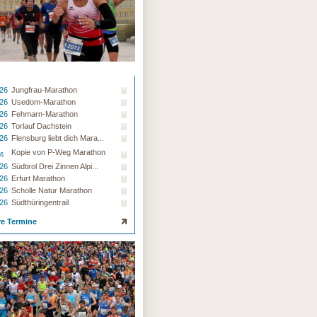
.26
Jungfrau-Marathon
.26
Usedom-Marathon
.26
Fehmarn-Marathon
.26
Torlauf Dachstein
.26
Flensburg liebt dich Mara...
Kopie von P-Weg Marathon
26
.26
Südtirol Drei Zinnen Alpi...
.26
Erfurt Marathon
.26
Scholle Natur Marathon
.26
Südthüringentrail
re Termine