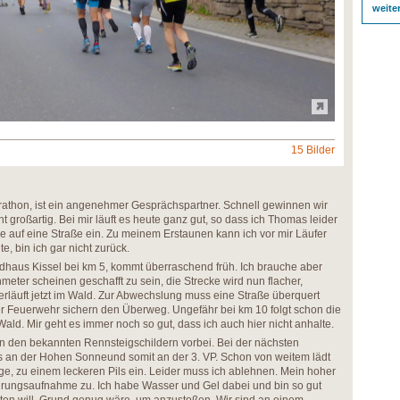
weite
15 Bilder
athon, ist ein angenehmer Gesprächspartner. Schnell gewinnen wir
ht großartig. Bei mir läuft es heute ganz gut, so dass ich Thomas leider
ge auf eine Straße ein. Zu meinem Erstaunen kann ich vor mir Läufer
e, bin ich gar nicht zurück.
gdhaus Kissel bei km 5, kommt überraschend früh. Ich brauche aber
eter scheinen geschafft zu sein, die Strecke wird nun flacher,
erläuft jetzt im Wald. Zur Abwechslung muss eine Straße überquert
er Feuerwehr sichern den Überweg. Ungefähr bei km 10 folgt schon die
ald. Mir geht es immer noch so gut, dass ich auch hier nicht anhalte.
 an den bekannten Rennsteigschildern vorbei. Bei der nächsten
s an der Hohen Sonneund somit an der 3. VP. Schon von weitem lädt
ge, zu einem leckeren Pils ein. Leider muss ich ablehnen. Mein hoher
rungsaufnahme zu. Ich habe Wasser und Gel dabei und bin so gut