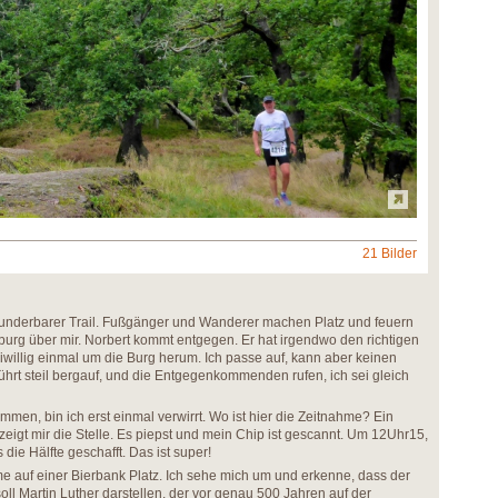
21 Bilder
underbarer Trail. Fußgänger und Wanderer machen Platz und feuern
rtburg über mir. Norbert kommt entgegen. Er hat irgendwo den richtigen
willig einmal um die Burg herum. Ich passe auf, kann aber keinen
rt steil bergauf, und die Entgegenkommenden rufen, ich sei gleich
en, bin ich erst einmal verwirrt. Wo ist hier die Zeitnahme? Ein
 zeigt mir die Stelle. Es piepst und mein Chip ist gescannt. Um 12Uhr15,
 die Hälfte geschafft. Das ist super!
 auf einer Bierbank Platz. Ich sehe mich um und erkenne, dass der
r soll Martin Luther darstellen, der vor genau 500 Jahren auf der