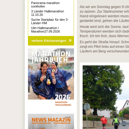
Panorama marathon
sonthofen
Als wir am Sonntag gegen 9 Uhr 
3 Länder Halbmarathon
zu spüren. Zur Startnummer erh
11.10.26
Hand eingelesen werden muss, 
Suche Startplatz für den 3-
gestartet sind, gehen die Läufe
Länder-HM
Heute wird sich die Sonne, laut
Ulm Halbmarathon /
Temperaturen werden sich dadu
Marathon27.09.2026
frisch. Ich bin froh, dass Werne
Es geht die Straße hinauf. Sch
zeigt ein Pfeil links auf einen 
Läufern am Berg verschwunden. 