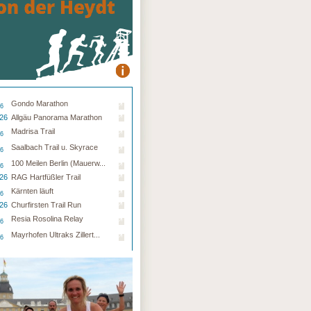
Gondo Marathon
26
.26
Allgäu Panorama Marathon
Madrisa Trail
26
Saalbach Trail u. Skyrace
26
100 Meilen Berlin (Mauerw...
26
.26
RAG Hartfüßler Trail
Kärnten läuft
26
.26
Churfirsten Trail Run
Resia Rosolina Relay
26
Mayrhofen Ultraks Zillert...
26