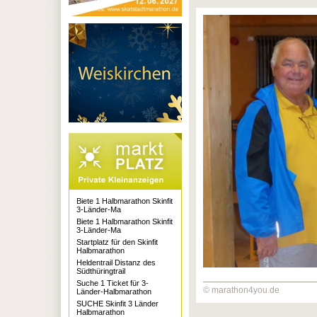
Biete 1 Halbmarathon Skinfit
3-Länder-Ma
Biete 1 Halbmarathon Skinfit
3-Länder-Ma
Startplatz für den Skinfit
Halbmarathon
Heldentrail Distanz des
Südthüringtrail
Suche 1 Ticket für 3-
© marathon4you.de
Länder-Halbmarathon
SUCHE Skinfit 3 Länder
Halbmarathon