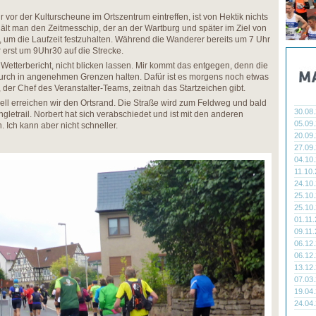
vor der Kulturscheune im Ortszentrum eintreffen, ist von Hektik nichts
ält man den Zeitmesschip, der an der Wartburg und später im Ziel von
um die Laufzeit festzuhalten. Während die Wanderer bereits um 7 Uhr
r erst um 9Uhr30 auf die Strecke.
 Wetterbericht, nicht blicken lassen. Mir kommt das entgegen, denn die
rch in angenehmen Grenzen halten. Dafür ist es morgens noch etwas
r, der Chef des Veranstalter-Teams, zeitnah das Startzeichen gibt.
nell erreichen wir den Ortsrand. Die Straße wird zum Feldweg und bald
30.08
Singletrail. Norbert hat sich verabschiedet und ist mit den anderen
05.09
Ich kann aber nicht schneller.
20.09
27.09
04.10
11.10
24.10
25.10
25.10
01.11
09.11
06.12
06.12
13.12
07.03
19.04
24.04