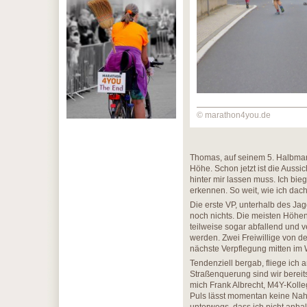
© marathon4you.de
Thomas, auf seinem 5. Halbmar
Höhe. Schon jetzt ist die Aussic
hinter mir lassen muss. Ich bie
erkennen. So weit, wie ich dacht
Die erste VP, unterhalb des Ja
noch nichts. Die meisten Höhenm
teilweise sogar abfallend und v
werden. Zwei Freiwillige von d
nächste Verpflegung mitten im W
Tendenziell bergab, fliege ich
Straßenquerung sind wir bereit
mich Frank Albrecht, M4Y-Kolle
Puls lässt momentan keine Nah