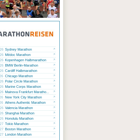
.26
Sydney Marathon
.26
Médoc Marathon
.26
Kopenhagen Halbmarathon
.26
BMW Berlin-Marathon
.26
Cardiff Halbmarathon
.26
Chicago Marathon
.26
Polar Circle Marathon
.26
Marine Corps Marathon
.26
Mainova Frankfurt Maratho...
.26
New York City Marathon
.26
Athens Authentic Marathon
.26
Valencia Marathon
.26
Shanghai Marathon
.26
Honolulu Marathon
.27
Tokio Marathon
.27
Boston Marathon
.27
London Marathon