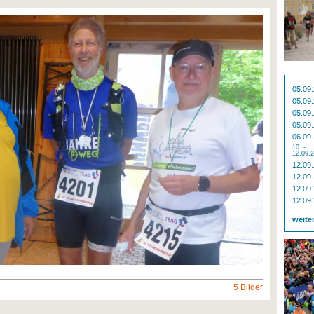
05.09
05.09
05.09
05.09
06.09
10. -
12.09.
12.09
12.09
12.09
12.09
weite
5 Bilder