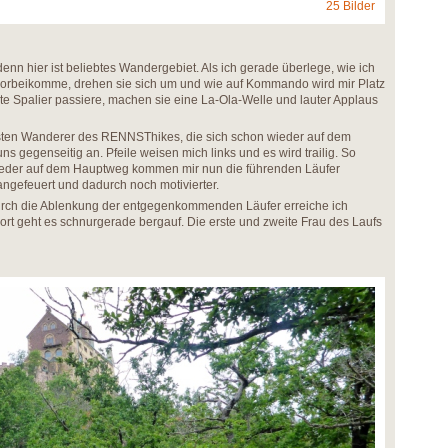
25 Bilder
 denn hier ist beliebtes Wandergebiet. Als ich gerade überlege, wie ich
orbeikomme, drehen sie sich um und wie auf Kommando wird mir Platz
ete Spalier passiere, machen sie eine La-Ola-Welle und lauter Applaus
sten Wanderer des RENNSThikes, die sich schon wieder auf dem
s gegenseitig an. Pfeile weisen mich links und es wird trailig. So
eder auf dem Hauptweg kommen mir nun die führenden Läufer
angefeuert und dadurch noch motivierter.
urch die Ablenkung der entgegenkommenden Läufer erreiche ich
ort geht es schnurgerade bergauf. Die erste und zweite Frau des Laufs