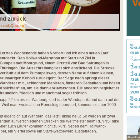
nd zurück
nnsteigQuerung)
08. -
09.08.
Letztes Wochenende haben Norbert und ich einen neuen Lauf
09.08
entdeckt: Den Höllwand-Marathon mit Start und Ziel in
14. -
15.08.
Gumpelstadt/Moorgrund, einem Ortsteil von Bad Salzungen in
15. -
Thüringen. Die Ausschreibung liest sich entzückend. Die Strecke
16.08.
15. -
verläuft auf dem Pummpälzweg, dessen Name auf einen kleinen,
16.08.
rauhaarigen Kobold zurückgeht. Der Sage nach springt dieser
23.08
Wanderer mit „schlechten Manieren, finsteren Gedanken und bösen
28. -
30.08.
Absichten“ an, um sie dann abzuwatschen. Die anderen begleitet er
29.08
freundlich, friedlich und manchmal sogar fröhlich.
04. -
app 22 km bis zur Wartburg, dort ist der Wendepunkt und dann auf der
05.09.
k. Weil man zweimal den Rennsteig überquert, kommen so über 1000
04. -
05.09.
gt eigentlich auf Wandern, das jetzt Hiking heißt. So werden an zwei
nden auf verschiedenen Strecken die Weltmeister beim RENNSThike
 Aber auch Läufer kommen nicht zu kurz. Neben dem Höllwand-
ber, ein Viertel sowie ein Staffelwettbewerb ausgetragen.