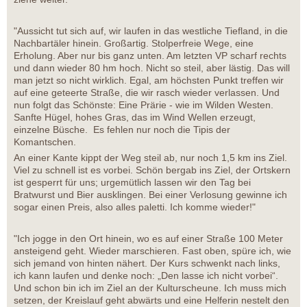
"Aussicht tut sich auf, wir laufen in das westliche Tiefland, in die
Nachbartäler hinein. Großartig. Stolperfreie Wege, eine
Erholung. Aber nur bis ganz unten. Am letzten VP scharf rechts
und dann wieder 80 hm hoch. Nicht so steil, aber lästig. Das will
man jetzt so nicht wirklich. Egal, am höchsten Punkt treffen wir
auf eine geteerte Straße, die wir rasch wieder verlassen. Und
nun folgt das Schönste: Eine Prärie - wie im Wilden Westen.
Sanfte Hügel, hohes Gras, das im Wind Wellen erzeugt,
einzelne Büsche. Es fehlen nur noch die Tipis der
Komantschen.
An einer Kante kippt der Weg steil ab, nur noch 1,5 km ins Ziel.
Viel zu schnell ist es vorbei. Schön bergab ins Ziel, der Ortskern
ist gesperrt für uns; urgemütlich lassen wir den Tag bei
Bratwurst und Bier ausklingen. Bei einer Verlosung gewinne ich
sogar einen Preis, also alles paletti. Ich komme wieder!"
"Ich jogge in den Ort hinein, wo es auf einer Straße 100 Meter
ansteigend geht. Wieder marschieren. Fast oben, spüre ich, wie
sich jemand von hinten nähert. Der Kurs schwenkt nach links,
ich kann laufen und denke noch: „Den lasse ich nicht vorbei“.
Und schon bin ich im Ziel an der Kulturscheune. Ich muss mich
setzen, der Kreislauf geht abwärts und eine Helferin nestelt den