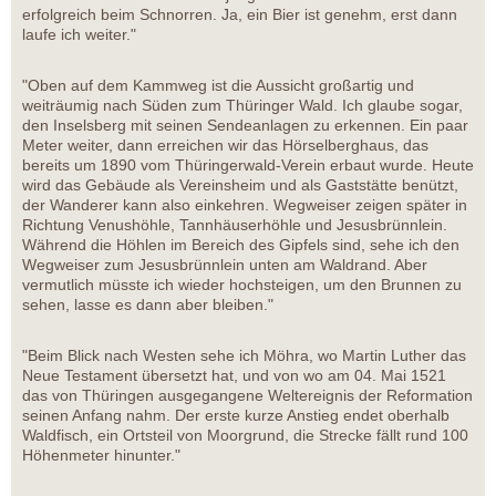
erfolgreich beim Schnorren. Ja, ein Bier ist genehm, erst dann
laufe ich weiter."
"Oben auf dem Kammweg ist die Aussicht großartig und
weiträumig nach Süden zum Thüringer Wald. Ich glaube sogar,
den Inselsberg mit seinen Sendeanlagen zu erkennen. Ein paar
Meter weiter, dann erreichen wir das Hörselberghaus, das
bereits um 1890 vom Thüringerwald-Verein erbaut wurde. Heute
wird das Gebäude als Vereinsheim und als Gaststätte benützt,
der Wanderer kann also einkehren. Wegweiser zeigen später in
Richtung Venushöhle, Tannhäuserhöhle und Jesusbrünnlein.
Während die Höhlen im Bereich des Gipfels sind, sehe ich den
Wegweiser zum Jesusbrünnlein unten am Waldrand. Aber
vermutlich müsste ich wieder hochsteigen, um den Brunnen zu
sehen, lasse es dann aber bleiben."
"Beim Blick nach Westen sehe ich Möhra, wo Martin Luther das
Neue Testament übersetzt hat, und von wo am 04. Mai 1521
das von Thüringen ausgegangene Weltereignis der Reformation
seinen Anfang nahm. Der erste kurze Anstieg endet oberhalb
Waldfisch, ein Ortsteil von Moorgrund, die Strecke fällt rund 100
Höhenmeter hinunter."