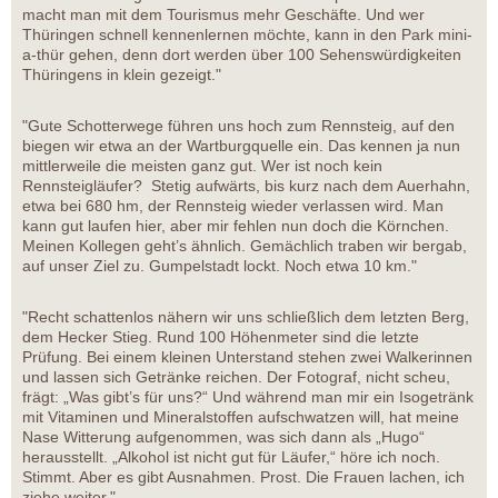
macht man mit dem Tourismus mehr Geschäfte. Und wer
Thüringen schnell kennenlernen möchte, kann in den Park mini-
a-thür gehen, denn dort werden über 100 Sehenswürdigkeiten
Thüringens in klein gezeigt."
"Gute Schotterwege führen uns hoch zum Rennsteig, auf den
biegen wir etwa an der Wartburgquelle ein. Das kennen ja nun
mittlerweile die meisten ganz gut. Wer ist noch kein
Rennsteigläufer? Stetig aufwärts, bis kurz nach dem Auerhahn,
etwa bei 680 hm, der Rennsteig wieder verlassen wird. Man
kann gut laufen hier, aber mir fehlen nun doch die Körnchen.
Meinen Kollegen geht’s ähnlich. Gemächlich traben wir bergab,
auf unser Ziel zu. Gumpelstadt lockt. Noch etwa 10 km."
"Recht schattenlos nähern wir uns schließlich dem letzten Berg,
dem Hecker Stieg. Rund 100 Höhenmeter sind die letzte
Prüfung. Bei einem kleinen Unterstand stehen zwei Walkerinnen
und lassen sich Getränke reichen. Der Fotograf, nicht scheu,
frägt: „Was gibt’s für uns?“ Und während man mir ein Isogetränk
mit Vitaminen und Mineralstoffen aufschwatzen will, hat meine
Nase Witterung aufgenommen, was sich dann als „Hugo“
herausstellt. „Alkohol ist nicht gut für Läufer,“ höre ich noch.
Stimmt. Aber es gibt Ausnahmen. Prost. Die Frauen lachen, ich
ziehe weiter."