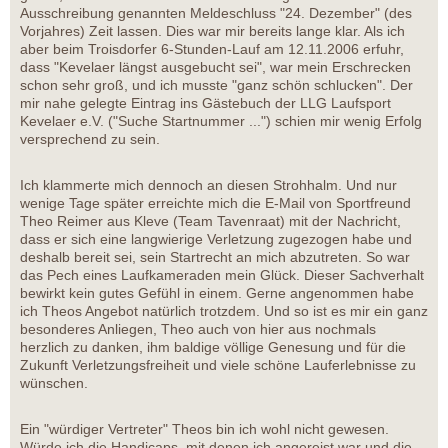
Ausschreibung genannten Meldeschluss "24. Dezember" (des
Vorjahres) Zeit lassen. Dies war mir bereits lange klar. Als ich
aber beim Troisdorfer 6-Stunden-Lauf am 12.11.2006 erfuhr,
dass "Kevelaer längst ausgebucht sei", war mein Erschrecken
schon sehr groß, und ich musste "ganz schön schlucken". Der
mir nahe gelegte Eintrag ins Gästebuch der LLG Laufsport
Kevelaer e.V. ("Suche Startnummer ...") schien mir wenig Erfolg
versprechend zu sein.
Ich klammerte mich dennoch an diesen Strohhalm. Und nur
wenige Tage später erreichte mich die E-Mail von Sportfreund
Theo Reimer aus Kleve (Team Tavenraat) mit der Nachricht,
dass er sich eine langwierige Verletzung zugezogen habe und
deshalb bereit sei, sein Startrecht an mich abzutreten. So war
das Pech eines Laufkameraden mein Glück. Dieser Sachverhalt
bewirkt kein gutes Gefühl in einem. Gerne angenommen habe
ich Theos Angebot natürlich trotzdem. Und so ist es mir ein ganz
besonderes Anliegen, Theo auch von hier aus nochmals
herzlich zu danken, ihm baldige völlige Genesung und für die
Zukunft Verletzungsfreiheit und viele schöne Lauferlebnisse zu
wünschen.
Ein "würdiger Vertreter" Theos bin ich wohl nicht gewesen.
Würde ich die Handicaps, mit denen ich angereist war und die