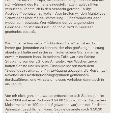
sich während des Rennens eingestellt hatten, aufzuzählen
versuchen, könnte ich in den Verdacht geraten, "billige
Ausreden" benutzen zu wollen. Also breiten wir den Mantel des
Schweigens über meine "Vorstellung". Eines wurde mir aber
wieder sehr bewusst: Wer während der vorangehenden
Feiertage undiszipliniert isst und trinkt, wird in Kevelaer
gnadenlos bestraft.
Wenn man schon selbst "nichts drauf hatte", so ist es doch
immer gut, jemanden zu kennen, der eine großartige Leistung
abgeliefert hatte und in dessen läuferischem Glanz man sich
etwas mitsonnen kann. In meinem Falle war dies Sabine
Strotkamp von der LG Kreis Ahrweiler. Vier Wochen zuvor
hatten Sabine und ich beim Zusammensitzen nach dem
"Siebengebirgsmarathon" in Erwägung gezogen, die Reise nach
Kevelaer aus Kosteneinsprungsgründen gemeinsam
durchzuführen, und wir setzten dieses Vorhaben dann auch in
die Tat um.
Von mir nicht ganz unerwartet präsentierte sich Sabine (die im
Jahr 2004 mit einer Zeit von 9:54:00 Stunden 8. der Deutschen
Meisterschaft im 100-km-Lauf geworden war) in einer für diese
Jahreszeit beachtlichen Form. Sabine gelangte nach 3:50:30