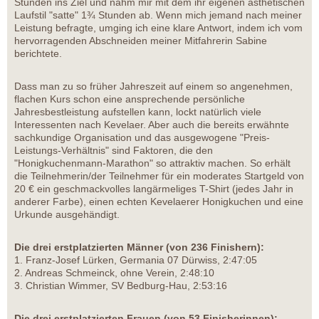
Stunden ins Ziel und nahm mir mit dem ihr eigenen ästhetischen
Laufstil "satte" 1¾ Stunden ab. Wenn mich jemand nach meiner
Leistung befragte, umging ich eine klare Antwort, indem ich vom
hervorragenden Abschneiden meiner Mitfahrerin Sabine
berichtete.
Dass man zu so früher Jahreszeit auf einem so angenehmen,
flachen Kurs schon eine ansprechende persönliche
Jahresbestleistung aufstellen kann, lockt natürlich viele
Interessenten nach Kevelaer. Aber auch die bereits erwähnte
sachkundige Organisation und das ausgewogene "Preis-
Leistungs-Verhältnis" sind Faktoren, die den
"Honigkuchenmann-Marathon" so attraktiv machen. So erhält
die Teilnehmerin/der Teilnehmer für ein moderates Startgeld von
20 € ein geschmackvolles langärmeliges T-Shirt (jedes Jahr in
anderer Farbe), einen echten Kevelaerer Honigkuchen und eine
Urkunde ausgehändigt.
Die drei erstplatzierten Männer (von 236 Finishern):
1. Franz-Josef Lürken, Germania 07 Dürwiss, 2:47:05
2. Andreas Schmeinck, ohne Verein, 2:48:10
3. Christian Wimmer, SV Bedburg-Hau, 2:53:16
Die drei erstplatzierten Frauen (von 53 Finisherinnen):