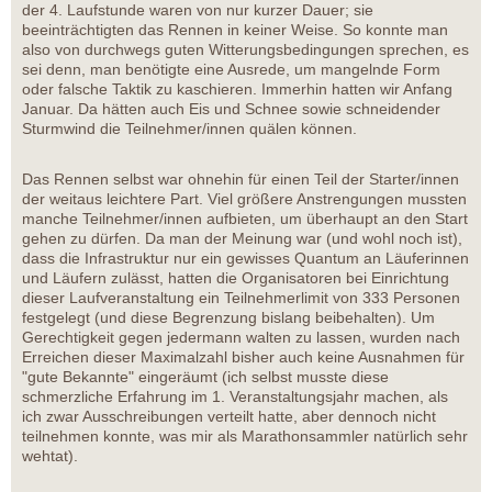
der 4. Laufstunde waren von nur kurzer Dauer; sie
beeinträchtigten das Rennen in keiner Weise. So konnte man
also von durchwegs guten Witterungsbedingungen sprechen, es
sei denn, man benötigte eine Ausrede, um mangelnde Form
oder falsche Taktik zu kaschieren. Immerhin hatten wir Anfang
Januar. Da hätten auch Eis und Schnee sowie schneidender
Sturmwind die Teilnehmer/innen quälen können.
Das Rennen selbst war ohnehin für einen Teil der Starter/innen
der weitaus leichtere Part. Viel größere Anstrengungen mussten
manche Teilnehmer/innen aufbieten, um überhaupt an den Start
gehen zu dürfen. Da man der Meinung war (und wohl noch ist),
dass die Infrastruktur nur ein gewisses Quantum an Läuferinnen
und Läufern zulässt, hatten die Organisatoren bei Einrichtung
dieser Laufveranstaltung ein Teilnehmerlimit von 333 Personen
festgelegt (und diese Begrenzung bislang beibehalten). Um
Gerechtigkeit gegen jedermann walten zu lassen, wurden nach
Erreichen dieser Maximalzahl bisher auch keine Ausnahmen für
"gute Bekannte" eingeräumt (ich selbst musste diese
schmerzliche Erfahrung im 1. Veranstaltungsjahr machen, als
ich zwar Ausschreibungen verteilt hatte, aber dennoch nicht
teilnehmen konnte, was mir als Marathonsammler natürlich sehr
wehtat).