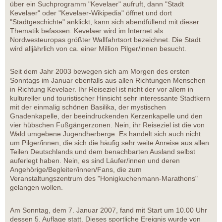
über ein Suchprogramm "Kevelaer" aufruft, dann "Stadt
Kevelaer" oder "Kevelaer-Wikipedia" öffnet und dort
"Stadtgeschichte" anklickt, kann sich abendfüllend mit dieser
Thematik befassen. Kevelaer wird im Internet als
Nordwesteuropas größter Wallfahrtsort bezeichnet. Die Stadt
wird alljährlich von ca. einer Million Pilger/innen besucht.
Seit dem Jahr 2003 bewegen sich am Morgen des ersten
Sonntags im Januar ebenfalls aus allen Richtungen Menschen
in Richtung Kevelaer. Ihr Reiseziel ist nicht der vor allem in
kultureller und touristischer Hinsicht sehr interessante Stadtkern
mit der einmalig schönen Basilika, der mystischen
Gnadenkapelle, der beeindruckenden Kerzenkapelle und den
vier hübschen Fußgängerzonen. Nein, ihr Reiseziel ist die von
Wald umgebene Jugendherberge. Es handelt sich auch nicht
um Pilger/innen, die sich die häufig sehr weite Anreise aus allen
Teilen Deutschlands und dem benachbarten Ausland selbst
auferlegt haben. Nein, es sind Läufer/innen und deren
Angehörige/Begleiter/innen/Fans, die zum
Veranstaltungszentrum des "Honigkuchenmann-Marathons"
gelangen wollen.
Am Sonntag, dem 7. Januar 2007, fand mit Start um 10.00 Uhr
dessen 5. Auflage statt. Dieses sportliche Ereignis wurde von