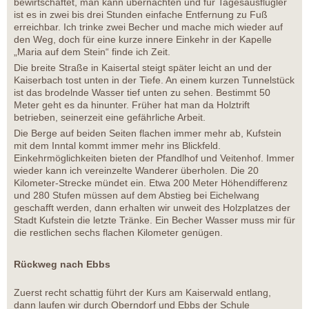
bewirtschaftet, man kann übernachten und für Tagesausflügler
ist es in zwei bis drei Stunden einfache Entfernung zu Fuß
erreichbar. Ich trinke zwei Becher und mache mich wieder auf
den Weg, doch für eine kurze innere Einkehr in der Kapelle
„Maria auf dem Stein“ finde ich Zeit.
Die breite Straße in Kaisertal steigt später leicht an und der
Kaiserbach tost unten in der Tiefe. An einem kurzen Tunnelstück
ist das brodelnde Wasser tief unten zu sehen. Bestimmt 50
Meter geht es da hinunter. Früher hat man da Holztrift
betrieben, seinerzeit eine gefährliche Arbeit.
Die Berge auf beiden Seiten flachen immer mehr ab, Kufstein
mit dem Inntal kommt immer mehr ins Blickfeld.
Einkehrmöglichkeiten bieten der Pfandlhof und Veitenhof. Immer
wieder kann ich vereinzelte Wanderer überholen. Die 20
Kilometer-Strecke mündet ein. Etwa 200 Meter Höhendifferenz
und 280 Stufen müssen auf dem Abstieg bei Eichelwang
geschafft werden, dann erhalten wir unweit des Holzplatzes der
Stadt Kufstein die letzte Tränke. Ein Becher Wasser muss mir für
die restlichen sechs flachen Kilometer genügen.
Rückweg nach Ebbs
Zuerst recht schattig führt der Kurs am Kaiserwald entlang,
dann laufen wir durch Oberndorf und Ebbs der Schule