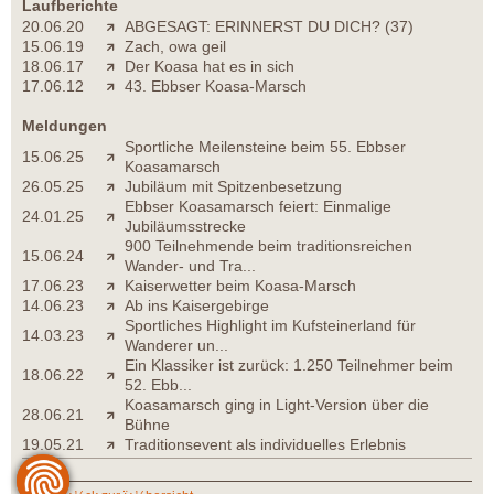
Laufberichte
20.06.20
ABGESAGT: ERINNERST DU DICH? (37)
15.06.19
Zach, owa geil
18.06.17
Der Koasa hat es in sich
17.06.12
43. Ebbser Koasa-Marsch
Meldungen
Sportliche Meilensteine beim 55. Ebbser
15.06.25
Koasamarsch
26.05.25
Jubiläum mit Spitzenbesetzung
Ebbser Koasamarsch feiert: Einmalige
24.01.25
Jubiläumsstrecke
900 Teilnehmende beim traditionsreichen
15.06.24
Wander- und Tra...
17.06.23
Kaiserwetter beim Koasa-Marsch
14.06.23
Ab ins Kaisergebirge
Sportliches Highlight im Kufsteinerland für
14.03.23
Wanderer un...
Ein Klassiker ist zurück: 1.250 Teilnehmer beim
18.06.22
52. Ebb...
Koasamarsch ging in Light-Version über die
28.06.21
Bühne
19.05.21
Traditionsevent als individuelles Erlebnis