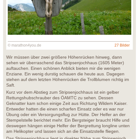
© marathon4you.de
27 Bilder
Wir müssen über zwei größere Höhenrücken hinweg, dann
sehen wir überraschend das Stripsenjochhaus (1605 Meter)
auftauchen. Einen schönen Anblick bieten mir die wenigen
Enziane. Ein wenig durstig schauen die heute aus. Dagegen
stehen auf dem letzten Höhenrücken die Trollblumen richtig im
Saft.
Kurz vor dem Abstieg zum Stripsenjochhaus ist ein gelber
Rettungshubschrauber des ÖAMTC zu sehen. Dessen
Geknatter kam schon einige Zeit aus Richtung Wildem Kaiser.
Entweder hatten die einen scharfen Einsatz oder es war nur
Übung oder ein Versorgungsflug zur Hütte. Der Helfer an der
Stempelstelle berichtet mehr. Ein Bergsteiger braucht Hilfe und
deswegen hängen einige Helfer der Bergrettung longline unten
am Helikopter und lassen sich an die Einsatzstelle fliegen.
Das Stripsenjochhaus liegt in direkter Nähe zum Stripsenjoch,