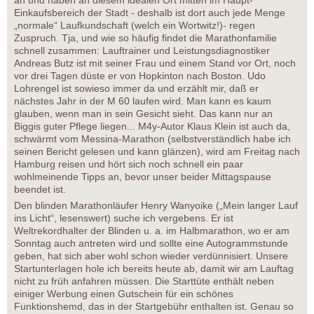
Einkaufsbereich der Stadt - deshalb ist dort auch jede Menge
„normale“ Laufkundschaft (welch ein Wortwitz!)- regen
Zuspruch. Tja, und wie so häufig findet die Marathonfamilie
schnell zusammen: Lauftrainer und Leistungsdiagnostiker
Andreas Butz ist mit seiner Frau und einem Stand vor Ort, noch
vor drei Tagen düste er von Hopkinton nach Boston. Udo
Lohrengel ist sowieso immer da und erzählt mir, daß er
nächstes Jahr in der M 60 laufen wird. Man kann es kaum
glauben, wenn man in sein Gesicht sieht. Das kann nur an
Biggis guter Pflege liegen... M4y-Autor Klaus Klein ist auch da,
schwärmt vom Messina-Marathon (selbstverständlich habe ich
seinen Bericht gelesen und kann glänzen), wird am Freitag nach
Hamburg reisen und hört sich noch schnell ein paar
wohlmeinende Tipps an, bevor unser beider Mittagspause
beendet ist.
Den blinden Marathonläufer Henry Wanyoike („Mein langer Lauf
ins Licht“, lesenswert) suche ich vergebens. Er ist
Weltrekordhalter der Blinden u. a. im Halbmarathon, wo er am
Sonntag auch antreten wird und sollte eine Autogrammstunde
geben, hat sich aber wohl schon wieder verdünnisiert. Unsere
Startunterlagen hole ich bereits heute ab, damit wir am Lauftag
nicht zu früh anfahren müssen. Die Starttüte enthält neben
einiger Werbung einen Gutschein für ein schönes
Funktionshemd, das in der Startgebühr enthalten ist. Genau so