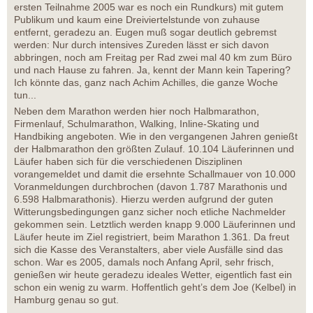
ersten Teilnahme 2005 war es noch ein Rundkurs) mit gutem
Publikum und kaum eine Dreiviertelstunde von zuhause
entfernt, geradezu an. Eugen muß sogar deutlich gebremst
werden: Nur durch intensives Zureden lässt er sich davon
abbringen, noch am Freitag per Rad zwei mal 40 km zum Büro
und nach Hause zu fahren. Ja, kennt der Mann kein Tapering?
Ich könnte das, ganz nach Achim Achilles, die ganze Woche
tun...
Neben dem Marathon werden hier noch Halbmarathon,
Firmenlauf, Schulmarathon, Walking, Inline-Skating und
Handbiking angeboten. Wie in den vergangenen Jahren genießt
der Halbmarathon den größten Zulauf. 10.104 Läuferinnen und
Läufer haben sich für die verschiedenen Disziplinen
vorangemeldet und damit die ersehnte Schallmauer von 10.000
Voranmeldungen durchbrochen (davon 1.787 Marathonis und
6.598 Halbmarathonis). Hierzu werden aufgrund der guten
Witterungsbedingungen ganz sicher noch etliche Nachmelder
gekommen sein. Letztlich werden knapp 9.000 Läuferinnen und
Läufer heute im Ziel registriert, beim Marathon 1.361. Da freut
sich die Kasse des Veranstalters, aber viele Ausfälle sind das
schon. War es 2005, damals noch Anfang April, sehr frisch,
genießen wir heute geradezu ideales Wetter, eigentlich fast ein
schon ein wenig zu warm. Hoffentlich geht’s dem Joe (Kelbel) in
Hamburg genau so gut.