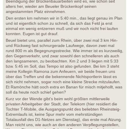
Beendigung der Brückenbauarbeiten wird es, wie schon seit
alters her, wieder am Beueler Brückenkopf seinen
angestammten Platz einnehmen.
Den ersten km nehmen wir in 5:40 min., das liegt genau im Plan
und ist eigentlich schon zu schnell, da sich das Feld ja erst
einmal ein wenig entzerren muß und wir noch nicht frei laufen
konnten. Eugen ist gut drauf.
Beuel bietet uns, parallel zum Rhein, über zwei mal 3 km Hin-
und Rückweg fast schnurgerade Laufwege, davon zwei mal
rund 800 m als Begegnungsstrecke. Wie immer ist es kurzweilig,
den Gegenverkehr, und zwar sowohl den schnelleren als auch
den langsameren, zu beobachten. Km 2 und 3 liegen mit 5:33
bzw. 5:45 im Soll, das Tempo ist also gefunden. Bei km 3 steht
meine Kollegin Ramona zum Anfeuern, wir beide freuen uns
über das Treffen und die bekennende Nichtsportlerin lässt es
sich nicht nehmen, sogar noch eine kleine Strecke mitzulaufen.
Et Ramönche hätt ooch extra en Banan für misch mitjehollt, was
soll da heute noch schief gehen?
Kurz vor der Wende gibt’s beim wohl größten mittlerweile
privaten Arbeitgeber der Stadt, der Telekom (hier residiert die
Tochter T-Mobile, die Ausgangspunkt des beliebten Rheinsteig-
Extremlaufs ist, keine Spur mehr vom mehrstündigen
Totalausfall des D1-Netzes am Dienstag), das erste mal Atzung.
Man reicht uns, wie auch an den anderen Verpflegungsstellen,