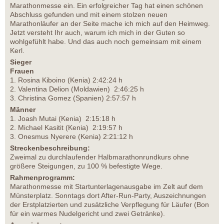
Marathonmesse ein. Ein erfolgreicher Tag hat einen schönen
Abschluss gefunden und mit einem stolzen neuen
Marathonläufer an der Seite mache ich mich auf den Heimweg.
Jetzt versteht Ihr auch, warum ich mich in der Guten so
wohlgefühlt habe. Und das auch noch gemeinsam mit einem
Kerl.
Sieger
Frauen
1. Rosina Kiboino (Kenia) 2:42:24 h
2. Valentina Delion (Moldawien) 2:46:25 h
3. Christina Gomez (Spanien) 2:57:57 h
Männer
1. Joash Mutai (Kenia) 2:15:18 h
2. Michael Kasitit (Kenia) 2:19:57 h
3. Onesmus Nyerere (Kenia) 2:21:12 h
Streckenbeschreibung:
Zweimal zu durchlaufender Halbmarathonrundkurs ohne
größere Steigungen, zu 100 % befestigte Wege.
Rahmenprogramm:
Marathonmesse mit Startunterlagenausgabe im Zelt auf dem
Münsterplatz. Sonntags dort After-Run-Party, Auszeichnungen
der Erstplatzierten und zusätzliche Verpflegung für Läufer (Bon
für ein warmes Nudelgericht und zwei Getränke).