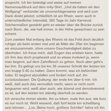
anspricht. Ich bin beleidigt und weise auf meinen
Namensaufdruck auf dem m4y-Shirt. „Und da haben wir den
Wolfgang!“ verkündet sie unvorsichtigerweise und wird zum
Dank direkt jebützt, schließlich ist am Rhein, wenn auch in
unterschiedlicher Intensität, 365 Tage im Jahr Karneval.
Solchermaßen gestärkt geht es wieder über die Brücke zurück
nach Bonn, die, wie halt immer, in der Höhe gewachsen zu sein
scheint.
Zum zweiten Mal entlang des Rheins ist das Feld doch deutlich
ruhiger als beim ersten mal und ab Mitte der 20er km beginnen
wir einzusammeln, ohne unsere Geschwindigkeit dabei zu
überholen. Ich freue mich, daß Eugen das erleben kann, hatte
ich ihm das doch prophezeit und so etwas motiviert ja, wenn
man beginnt, auf dem Zahnfleisch zu gehen. Noch aber geht’s
bei ihm. Es gelingt uns bis km 36 unseren Schnitt der letzten km
von knapp 5:40 zu halten. Dann kommt, was ich befürchtet
habe: Er beginnt abzufallen und fordert mich auf, ihn
zurückzulassen. Die Quittung: der erste km über 6 min. Ich
weiß, daß auch das vermutlich reicht, wenn er nicht noch
langsamer wird, weiß aber auch, wie ätzend und demotivierend
es ist, auf den letzten km ständig überholt zu werden.
Ich versuche immer wieder, ihn zu loben, male ihm aus, wie kurz
es nur noch ist. Wohl wissend, daß fünf letzte km scheißlang
sein können... „Los, Beine hoch, größere Schritte!“ fahre ich ihn