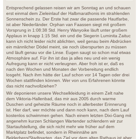
Entsprechend gelassen reisen wir am Sonntag an und schauen
erst einmal dem Zieleinlauf der Halbmarathonis im strahlenden
Sonnenschein zu. Der Erste hat zwar die passende Hautfarbe,
ist aber Niederländer. Orphan van Faassen siegt mit großem
Vorsprung in 1:08:38 Std. Henry Wanyoike läuft unter großem
Applaus in knapp 1:15 Std. ein und die Siegerin Luminita Zaituc
kann ich nicht leider nicht ablichten, weil genau beim Abdrücken
ein männlicher Dödel meint, sie noch überspurten zu müssen
und läuft genau vor die Linse. Eugen saugt so schon mal etwas
Atmosphäre auf. Für ihn ist das ja alles neu und ein wenig
Aufregung kann er nicht verleugnen. Aber froh ist er, daß es
nach den Wochen und Monaten der Vorbereitung endlich
losgeht. Nach ihm hätte der Lauf schon vor 14 Tagen oder drei
Wochen stattfinden können. Wer von uns Erfahrenen könnte
das nicht nachvollziehen?
Wir deponieren unsere Wechselkleidung in einem Zelt nahe
dem Viktoria-Hallenbad, das mir aus 2005 durch warme
Duschen und geheizte Räume noch in allerbester Erinnerung
ist. Hier darf, wer möchte und dann noch kann, nach dem Lauf
kostenlos schwimmen gehen. Nach einem letzten Dixi-Gang mit
angenehm kurzen Schlangen Wartender schlendern wir zur
Startaufstellung, die sich nicht mehr wie früher auf dem
Marktplatz befindet, sondern in Rheinnähe am
Belderberg/Stadtgarten, das Ziel vor dem alten Rathaus ist aber