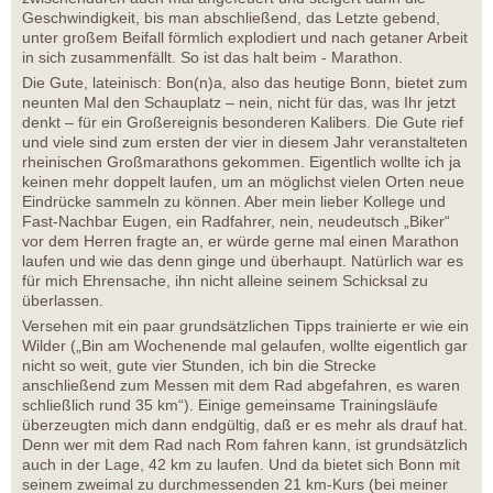
Geschwindigkeit, bis man abschließend, das Letzte gebend,
unter großem Beifall förmlich explodiert und nach getaner Arbeit
in sich zusammenfällt. So ist das halt beim - Marathon.
Die Gute, lateinisch: Bon(n)a, also das heutige Bonn, bietet zum
neunten Mal den Schauplatz – nein, nicht für das, was Ihr jetzt
denkt – für ein Großereignis besonderen Kalibers. Die Gute rief
und viele sind zum ersten der vier in diesem Jahr veranstalteten
rheinischen Großmarathons gekommen. Eigentlich wollte ich ja
keinen mehr doppelt laufen, um an möglichst vielen Orten neue
Eindrücke sammeln zu können. Aber mein lieber Kollege und
Fast-Nachbar Eugen, ein Radfahrer, nein, neudeutsch „Biker“
vor dem Herren fragte an, er würde gerne mal einen Marathon
laufen und wie das denn ginge und überhaupt. Natürlich war es
für mich Ehrensache, ihn nicht alleine seinem Schicksal zu
überlassen.
Versehen mit ein paar grundsätzlichen Tipps trainierte er wie ein
Wilder („Bin am Wochenende mal gelaufen, wollte eigentlich gar
nicht so weit, gute vier Stunden, ich bin die Strecke
anschließend zum Messen mit dem Rad abgefahren, es waren
schließlich rund 35 km“). Einige gemeinsame Trainingsläufe
überzeugten mich dann endgültig, daß er es mehr als drauf hat.
Denn wer mit dem Rad nach Rom fahren kann, ist grundsätzlich
auch in der Lage, 42 km zu laufen. Und da bietet sich Bonn mit
seinem zweimal zu durchmessenden 21 km-Kurs (bei meiner