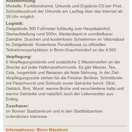
Auszeichnung:
Medaille, Funktionshemd, Urkunde und Ergebnis-CD per Post,
Schnellausdruck der Urkunde am Lauftag über das Internet ab
18 Uhr möglich.
Logistik:
Zielgelände 300 Fußmeter fußläufig zum Hauptbahnhof,
Startaufstellung rund 500m. Kleiderdepot in unmittelbarer
Zielnähe. Duschen und kostenloses Schwimmen im Viktoriabad
im Zielgelände. Kostenlose Pendelbusse zu offiziellen
Teilnehmerparkplätzen in Bonn-Graurheindorf an der A 565.
Verpflegung:
6 Verpflegungsstände und zusätzliche 2 Wasserstellen an der
Strecke auf jeder Halbmarathonrunde. Es gibt Wasser, Tee,
Cola, Isogetränk und Bananen als feste Nahrung. In der Ziel-
Verpflegungszone stehen für die Finisher Berliner, Schnittbrote
mit Fleischwurst und Schmalz sowie Getränke bereit. Obst,
Gebäck, Brot, Wurst, warme Brühe und verschiedene kalte und
warme Getränke und natürlich auch der Lebensretter aus
Erding.
Zuschauer:
Im Bonner Stadtzentrum und in den Stadtteilzentren
ordentliches Interesse.
Informationen: Bonn Marathon