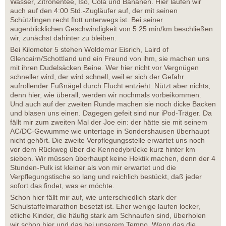
Wasser, Zitronentee, Iso, Cola und Bananen. Hier laufen wir
auch auf den 4:00 Std.-Zugläufer auf, der mit seinen
Schützlingen recht flott unterwegs ist. Bei seiner
augenblicklichen Geschwindigkeit von 5:25 min/km beschließen
wir, zunächst dahinter zu bleiben.
Bei Kilometer 5 stehen Woldemar Eisrich, Laird of
Glencairn/Schottland und ein Freund von ihm, sie machen uns
mit ihren Dudelsäcken Beine. Wer hier nicht vor Vergnügen
schneller wird, der wird schnell, weil er sich der Gefahr
aufrollender Fußnägel durch Flucht entzieht. Nützt aber nichts,
denn hier, wie überall, werden wir nochmals vorbeikommen.
Und auch auf der zweiten Runde machen sie noch dicke Backen
und blasen uns einen. Dagegen gefeit sind nur iPod-Träger. Da
fällt mir zum zweiten Mal der Joe ein: der hätte sie mit seinem
AC/DC-Gewumme wie untertage in Sondershausen überhaupt
nicht gehört. Die zweite Verpflegungsstelle erwartet uns noch
vor dem Rückweg über die Kennedybrücke kurz hinter km
sieben. Wir müssen überhaupt keine Hektik machen, denn der 4
Stunden-Pulk ist kleiner als von mir erwartet und die
Verpflegungstische so lang und reichlich bestückt, daß jeder
sofort das findet, was er möchte.
Schon hier fällt mir auf, wie unterschiedlich stark der
Schulstaffelmarathon besetzt ist. Eher wenige laufen locker,
etliche Kinder, die häufig stark am Schnaufen sind, überholen
wir schon hier und das bei unserem Tempo. Wenn das die