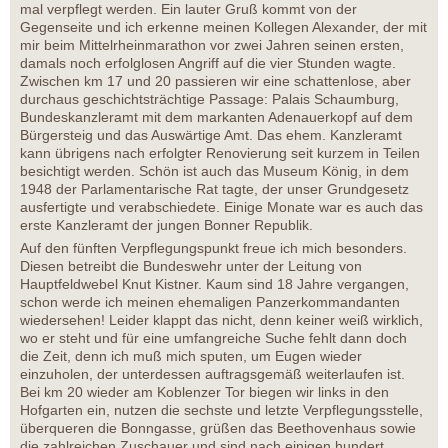
mal verpflegt werden. Ein lauter Gruß kommt von der
Gegenseite und ich erkenne meinen Kollegen Alexander, der mit
mir beim Mittelrheinmarathon vor zwei Jahren seinen ersten,
damals noch erfolglosen Angriff auf die vier Stunden wagte.
Zwischen km 17 und 20 passieren wir eine schattenlose, aber
durchaus geschichtsträchtige Passage: Palais Schaumburg,
Bundeskanzleramt mit dem markanten Adenauerkopf auf dem
Bürgersteig und das Auswärtige Amt. Das ehem. Kanzleramt
kann übrigens nach erfolgter Renovierung seit kurzem in Teilen
besichtigt werden. Schön ist auch das Museum König, in dem
1948 der Parlamentarische Rat tagte, der unser Grundgesetz
ausfertigte und verabschiedete. Einige Monate war es auch das
erste Kanzleramt der jungen Bonner Republik.
Auf den fünften Verpflegungspunkt freue ich mich besonders.
Diesen betreibt die Bundeswehr unter der Leitung von
Hauptfeldwebel Knut Kistner. Kaum sind 18 Jahre vergangen,
schon werde ich meinen ehemaligen Panzerkommandanten
wiedersehen! Leider klappt das nicht, denn keiner weiß wirklich,
wo er steht und für eine umfangreiche Suche fehlt dann doch
die Zeit, denn ich muß mich sputen, um Eugen wieder
einzuholen, der unterdessen auftragsgemäß weiterlaufen ist.
Bei km 20 wieder am Koblenzer Tor biegen wir links in den
Hofgarten ein, nutzen die sechste und letzte Verpflegungsstelle,
überqueren die Bonngasse, grüßen das Beethovenhaus sowie
die zahlreichen Zuschauer und sind nach einigen hundert