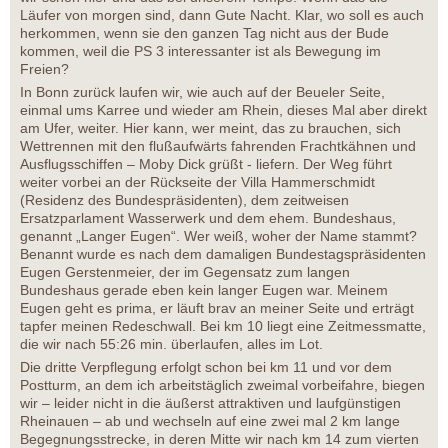
Läufer von morgen sind, dann Gute Nacht. Klar, wo soll es auch
herkommen, wenn sie den ganzen Tag nicht aus der Bude
kommen, weil die PS 3 interessanter ist als Bewegung im
Freien?
In Bonn zurück laufen wir, wie auch auf der Beueler Seite,
einmal ums Karree und wieder am Rhein, dieses Mal aber direkt
am Ufer, weiter. Hier kann, wer meint, das zu brauchen, sich
Wettrennen mit den flußaufwärts fahrenden Frachtkähnen und
Ausflugsschiffen – Moby Dick grüßt - liefern. Der Weg führt
weiter vorbei an der Rückseite der Villa Hammerschmidt
(Residenz des Bundespräsidenten), dem zeitweisen
Ersatzparlament Wasserwerk und dem ehem. Bundeshaus,
genannt „Langer Eugen“. Wer weiß, woher der Name stammt?
Benannt wurde es nach dem damaligen Bundestagspräsidenten
Eugen Gerstenmeier, der im Gegensatz zum langen
Bundeshaus gerade eben kein langer Eugen war. Meinem
Eugen geht es prima, er läuft brav an meiner Seite und erträgt
tapfer meinen Redeschwall. Bei km 10 liegt eine Zeitmessmatte,
die wir nach 55:26 min. überlaufen, alles im Lot.
Die dritte Verpflegung erfolgt schon bei km 11 und vor dem
Postturm, an dem ich arbeitstäglich zweimal vorbeifahre, biegen
wir – leider nicht in die äußerst attraktiven und laufgünstigen
Rheinauen – ab und wechseln auf eine zwei mal 2 km lange
Begegnungsstrecke, in deren Mitte wir nach km 14 zum vierten