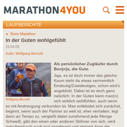
LAUFBERICHTE
Bonn Marathon
In der Guten wohlgefühlt
26.04.09
Autor:
Wolfgang Bernath
Als persönlicher Zugläufer durch
Bon(n)a, die Gute.
Jaja, es ist doch immer das gleiche:
Kaum steht da etwas vermeintlich
Eindeutig/Zweideutiges, schon wird’s
angeklickt. Dabei ist es doch ganz
natürlich: In der Guten kann man(n)
Wolfgang Bernath
sich wirklich wohlfühlen, auch wenn
es mit Anstrengung verbunden ist. Man entkleidet sich zunächst,
beginnt, wenn auch der Partner so weit ist, eher verhalten, legt
dann an Tempo zu, vergießt dabei zunehmend jede Menge
Schweiß, gibt den einen oder anderen Stöhner von sich, wird
zwischendurch auch mal angefeuert und steigert dann die