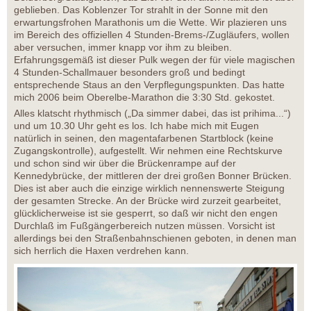
geblieben. Das Koblenzer Tor strahlt in der Sonne mit den
erwartungsfrohen Marathonis um die Wette. Wir plazieren uns
im Bereich des offiziellen 4 Stunden-Brems-/Zugläufers, wollen
aber versuchen, immer knapp vor ihm zu bleiben.
Erfahrungsgemäß ist dieser Pulk wegen der für viele magischen
4 Stunden-Schallmauer besonders groß und bedingt
entsprechende Staus an den Verpflegungspunkten. Das hatte
mich 2006 beim Oberelbe-Marathon die 3:30 Std. gekostet.
Alles klatscht rhythmisch („Da simmer dabei, das ist prihima...“)
und um 10.30 Uhr geht es los. Ich habe mich mit Eugen
natürlich in seinen, den magentafarbenen Startblock (keine
Zugangskontrolle), aufgestellt. Wir nehmen eine Rechtskurve
und schon sind wir über die Brückenrampe auf der
Kennedybrücke, der mittleren der drei großen Bonner Brücken.
Dies ist aber auch die einzige wirklich nennenswerte Steigung
der gesamten Strecke. An der Brücke wird zurzeit gearbeitet,
glücklicherweise ist sie gesperrt, so daß wir nicht den engen
Durchlaß im Fußgängerbereich nutzen müssen. Vorsicht ist
allerdings bei den Straßenbahnschienen geboten, in denen man
sich herrlich die Haxen verdrehen kann.