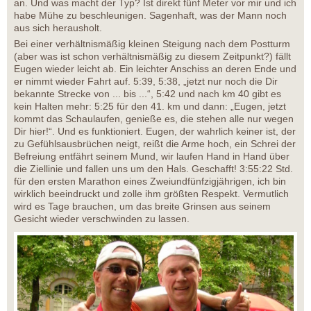
an. Und was macht der Typ? Ist direkt fünf Meter vor mir und ich
habe Mühe zu beschleunigen. Sagenhaft, was der Mann noch
aus sich herausholt.
Bei einer verhältnismäßig kleinen Steigung nach dem Postturm
(aber was ist schon verhältnismäßig zu diesem Zeitpunkt?) fällt
Eugen wieder leicht ab. Ein leichter Anschiss an deren Ende und
er nimmt wieder Fahrt auf. 5:39, 5:38, „jetzt nur noch die Dir
bekannte Strecke von ... bis ...“, 5:42 und nach km 40 gibt es
kein Halten mehr: 5:25 für den 41. km und dann: „Eugen, jetzt
kommt das Schaulaufen, genieße es, die stehen alle nur wegen
Dir hier!“. Und es funktioniert. Eugen, der wahrlich keiner ist, der
zu Gefühlsausbrüchen neigt, reißt die Arme hoch, ein Schrei der
Befreiung entfährt seinem Mund, wir laufen Hand in Hand über
die Ziellinie und fallen uns um den Hals. Geschafft! 3:55:22 Std.
für den ersten Marathon eines Zweiundfünfzigjährigen, ich bin
wirklich beeindruckt und zolle ihm größten Respekt. Vermutlich
wird es Tage brauchen, um das breite Grinsen aus seinem
Gesicht wieder verschwinden zu lassen.