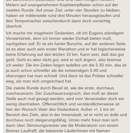
Metern auf unangenehmem Kopfsteinpflaster schon auf der
zweiten Runde. Auf unser Ziel, unter vier Stunden zu bleiben,
haben wir mittlerweile rund drei Minuten herausgelaufen und
den Tempomacher zwischendurch dann doch vorsichtig
überholt.
Ich mache mir insgeheim Gedanken, ob ich Eugens ständigem
Vorwärtstrieb, dem ich immer wieder Einhalt bieten muß,
nachgeben soll. Er ist ein harter Bursche, auf der anderen Seite
ist es aber auch sein erster Marathon und er hat logischerweise
keine Erfahrung auf den letzten 10 km. Kann sein, daß das gut
geht. Geht es aber nicht gut, wird er sich ärgern, also bremse
ich weiter. Die km-Zeiten liegen tadellos um die 5:30 min, das ist
ja auch schon schneller als die notwendigen 5:40 und
überzogen hat man schnell. Und dann ist das Polster schneller
weg, als man sich umgeschaut hat.
Die zweite Runde durch Beuel ist, wie die erste, durchaus
zuschauerarm. Der Zuschauerzuspruch, das muß an dieser
Stelle auch mal gesagt werden, wird vom Veranstalter doch ein
wenig übertrieben. Offensichtlich und verständlicherweise ist
hier der Wunsch Vater des Gedankens. Außer +/- 1 km im
Bereich des Ziels, also in der Innenstadt, ist er nicht so dolle und
durchaus noch steigerungsfähig. Umso mehr freut man sich
dann über Stimmungsnester wie die Moderatorin von einem
Bonner Lauftreff, die bekannte Läufer/innen mit Namen