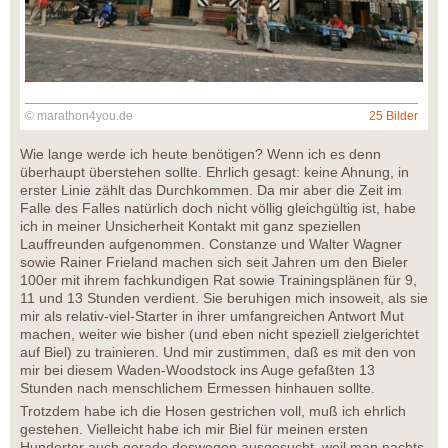
© marathon4you.de
25 Bilder
Wie lange werde ich heute benötigen? Wenn ich es denn
überhaupt überstehen sollte. Ehrlich gesagt: keine Ahnung, in
erster Linie zählt das Durchkommen. Da mir aber die Zeit im
Falle des Falles natürlich doch nicht völlig gleichgültig ist, habe
ich in meiner Unsicherheit Kontakt mit ganz speziellen
Lauffreunden aufgenommen. Constanze und Walter Wagner
sowie Rainer Frieland machen sich seit Jahren um den Bieler
100er mit ihrem fachkundigen Rat sowie Trainingsplänen für 9,
11 und 13 Stunden verdient. Sie beruhigen mich insoweit, als sie
mir als relativ-viel-Starter in ihrer umfangreichen Antwort Mut
machen, weiter wie bisher (und eben nicht speziell zielgerichtet
auf Biel) zu trainieren. Und mir zustimmen, daß es mit den von
mir bei diesem Waden-Woodstock ins Auge gefaßten 13
Stunden nach menschlichem Ermessen hinhauen sollte.
Trotzdem habe ich die Hosen gestrichen voll, muß ich ehrlich
gestehen. Vielleicht habe ich mir Biel für meinen ersten
Hunderter auch gerade deswegen ausgesucht, weil man nachts