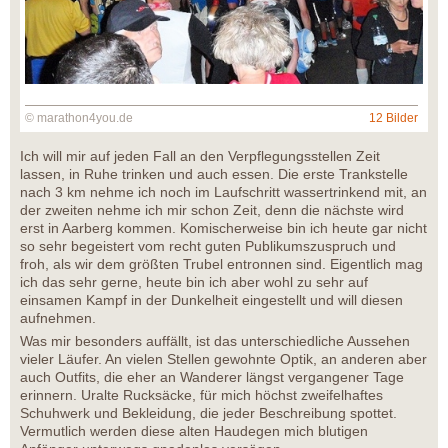
© marathon4you.de
12 Bilder
Ich will mir auf jeden Fall an den Verpflegungsstellen Zeit
lassen, in Ruhe trinken und auch essen. Die erste Trankstelle
nach 3 km nehme ich noch im Laufschritt wassertrinkend mit, an
der zweiten nehme ich mir schon Zeit, denn die nächste wird
erst in Aarberg kommen. Komischerweise bin ich heute gar nicht
so sehr begeistert vom recht guten Publikumszuspruch und
froh, als wir dem größten Trubel entronnen sind. Eigentlich mag
ich das sehr gerne, heute bin ich aber wohl zu sehr auf
einsamen Kampf in der Dunkelheit eingestellt und will diesen
aufnehmen.
Was mir besonders auffällt, ist das unterschiedliche Aussehen
vieler Läufer. An vielen Stellen gewohnte Optik, an anderen aber
auch Outfits, die eher an Wanderer längst vergangener Tage
erinnern. Uralte Rucksäcke, für mich höchst zweifelhaftes
Schuhwerk und Bekleidung, die jeder Beschreibung spottet.
Vermutlich werden diese alten Haudegen mich blutigen