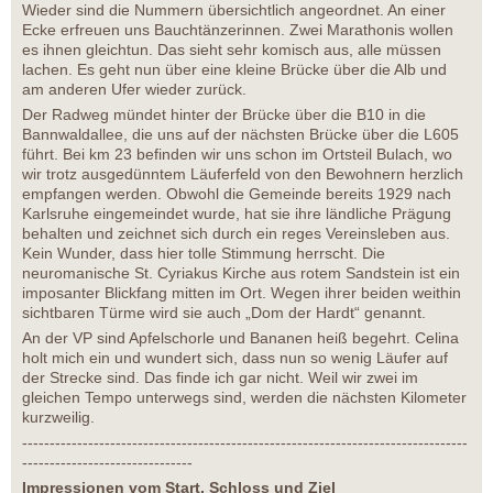
Wieder sind die Nummern übersichtlich angeordnet. An einer
Ecke erfreuen uns Bauchtänzerinnen. Zwei Marathonis wollen
es ihnen gleichtun. Das sieht sehr komisch aus, alle müssen
lachen. Es geht nun über eine kleine Brücke über die Alb und
am anderen Ufer wieder zurück.
Der Radweg mündet hinter der Brücke über die B10 in die
Bannwaldallee, die uns auf der nächsten Brücke über die L605
führt. Bei km 23 befinden wir uns schon im Ortsteil Bulach, wo
wir trotz ausgedünntem Läuferfeld von den Bewohnern herzlich
empfangen werden. Obwohl die Gemeinde bereits 1929 nach
Karlsruhe eingemeindet wurde, hat sie ihre ländliche Prägung
behalten und zeichnet sich durch ein reges Vereinsleben aus.
Kein Wunder, dass hier tolle Stimmung herrscht. Die
neuromanische St. Cyriakus Kirche aus rotem Sandstein ist ein
imposanter Blickfang mitten im Ort. Wegen ihrer beiden weithin
sichtbaren Türme wird sie auch „Dom der Hardt“ genannt.
An der VP sind Apfelschorle und Bananen heiß begehrt. Celina
holt mich ein und wundert sich, dass nun so wenig Läufer auf
der Strecke sind. Das finde ich gar nicht. Weil wir zwei im
gleichen Tempo unterwegs sind, werden die nächsten Kilometer
kurzweilig.
---------------------------------------------------------------------------------
-------------------------------
Impressionen vom Start, Schloss und Ziel