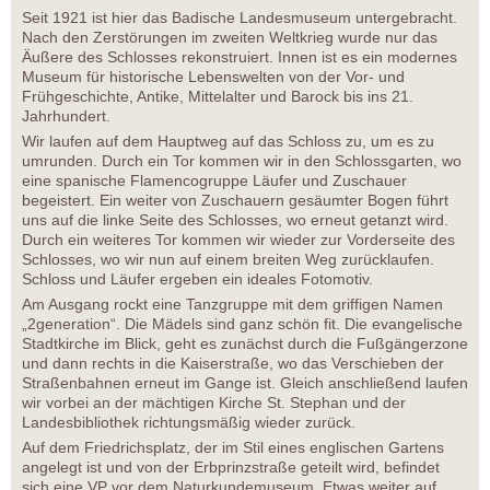
Seit 1921 ist hier das Badische Landesmuseum untergebracht.
Nach den Zerstörungen im zweiten Weltkrieg wurde nur das
Äußere des Schlosses rekonstruiert. Innen ist es ein modernes
Museum für historische Lebenswelten von der Vor- und
Frühgeschichte, Antike, Mittelalter und Barock bis ins 21.
Jahrhundert.
Wir laufen auf dem Hauptweg auf das Schloss zu, um es zu
umrunden. Durch ein Tor kommen wir in den Schlossgarten, wo
eine spanische Flamencogruppe Läufer und Zuschauer
begeistert. Ein weiter von Zuschauern gesäumter Bogen führt
uns auf die linke Seite des Schlosses, wo erneut getanzt wird.
Durch ein weiteres Tor kommen wir wieder zur Vorderseite des
Schlosses, wo wir nun auf einem breiten Weg zurücklaufen.
Schloss und Läufer ergeben ein ideales Fotomotiv.
Am Ausgang rockt eine Tanzgruppe mit dem griffigen Namen
„2generation“. Die Mädels sind ganz schön fit. Die evangelische
Stadtkirche im Blick, geht es zunächst durch die Fußgängerzone
und dann rechts in die Kaiserstraße, wo das Verschieben der
Straßenbahnen erneut im Gange ist. Gleich anschließend laufen
wir vorbei an der mächtigen Kirche St. Stephan und der
Landesbibliothek richtungsmäßig wieder zurück.
Auf dem Friedrichsplatz, der im Stil eines englischen Gartens
angelegt ist und von der Erbprinzstraße geteilt wird, befindet
sich eine VP vor dem Naturkundemuseum. Etwas weiter auf