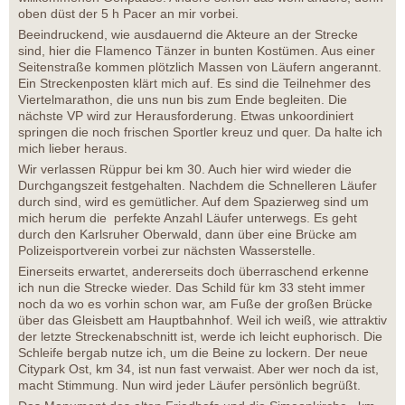
oben düst der 5 h Pacer an mir vorbei.
Beeindruckend, wie ausdauernd die Akteure an der Strecke
sind, hier die Flamenco Tänzer in bunten Kostümen. Aus einer
Seitenstraße kommen plötzlich Massen von Läufern angerannt.
Ein Streckenposten klärt mich auf. Es sind die Teilnehmer des
Viertelmarathon, die uns nun bis zum Ende begleiten. Die
nächste VP wird zur Herausforderung. Etwas unkoordiniert
springen die noch frischen Sportler kreuz und quer. Da halte ich
mich lieber heraus.
Wir verlassen Rüppur bei km 30. Auch hier wird wieder die
Durchgangszeit festgehalten. Nachdem die Schnelleren Läufer
durch sind, wird es gemütlicher. Auf dem Spazierweg sind um
mich herum die perfekte Anzahl Läufer unterwegs. Es geht
durch den Karlsruher Oberwald, dann über eine Brücke am
Polizeisportverein vorbei zur nächsten Wasserstelle.
Einerseits erwartet, andererseits doch überraschend erkenne
ich nun die Strecke wieder. Das Schild für km 33 steht immer
noch da wo es vorhin schon war, am Fuße der großen Brücke
über das Gleisbett am Hauptbahnhof. Weil ich weiß, wie attraktiv
der letzte Streckenabschnitt ist, werde ich leicht euphorisch. Die
Schleife bergab nutze ich, um die Beine zu lockern. Der neue
Citypark Ost, km 34, ist nun fast verwaist. Aber wer noch da ist,
macht Stimmung. Nun wird jeder Läufer persönlich begrüßt.