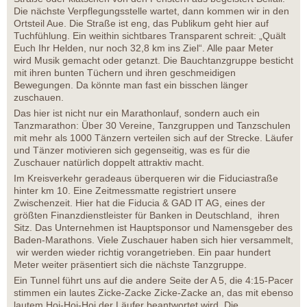
Die nächste Verpflegungsstelle wartet, dann kommen wir in den
Ortsteil Aue. Die Straße ist eng, das Publikum geht hier auf
Tuchfühlung. Ein weithin sichtbares Transparent schreit: „Quält
Euch Ihr Helden, nur noch 32,8 km ins Ziel“. Alle paar Meter
wird Musik gemacht oder getanzt. Die Bauchtanzgruppe besticht
mit ihren bunten Tüchern und ihren geschmeidigen
Bewegungen. Da könnte man fast ein bisschen länger
zuschauen.
Das hier ist nicht nur ein Marathonlauf, sondern auch ein
Tanzmarathon: Über 30 Vereine, Tanzgruppen und Tanzschulen
mit mehr als 1000 Tänzern verteilen sich auf der Strecke. Läufer
und Tänzer motivieren sich gegenseitig, was es für die
Zuschauer natürlich doppelt attraktiv macht.
Im Kreisverkehr geradeaus überqueren wir die Fiduciastraße
hinter km 10. Eine Zeitmessmatte registriert unsere
Zwischenzeit. Hier hat die Fiducia & GAD IT AG, eines der
größten Finanzdienstleister für Banken in Deutschland, ihren
Sitz. Das Unternehmen ist Hauptsponsor und Namensgeber des
Baden-Marathons. Viele Zuschauer haben sich hier versammelt,
wir werden wieder richtig vorangetrieben. Ein paar hundert
Meter weiter präsentiert sich die nächste Tanzgruppe.
Ein Tunnel führt uns auf die andere Seite der A 5, die 4:15-Pacer
stimmen ein lautes Zicke-Zacke Zicke-Zacke an, das mit ebenso
lautem Hoi-Hoi-Hoi der Läufer beantwortet wird. Die