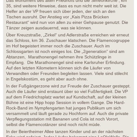
Das Monument des alten Friedhofs und die Simeonkirche , km
35, sind weitere Hinweise, dass es nun nicht mehr weit ist. Die
Helfer an der VP freuen sich über jeden, der sich an den
Tischen ausruht. Der Anstieg vor „Kais Pizza Brücken
Restaurant“ wird nun von allen zu einer Gehpause genutzt. Die
Tänzer zeigen ausdauernd, was sie können.
Über Kreuzstraße, „Zirkel“ und Adlerstraße erreichen wir erneut
das Schloss, km 36. Zuschauer klatschen. Die Flamencogruppe
im Hof begeistert immer noch die Zuschauer. Auch im
Schlossgarten ist noch einiges los. Die „2generation“ sind am
Abtanzen, Marathonengel nehmen ihre Schützlinge in
Empfang. Die Marathonengel sind eine Karlsruher Erfindung.
Auf den letzten Kilometern können sich die Läufer von
Verwandten oder Freunden begleiten lassen. Viele sind stilecht
in Engelskostüm, es geht aber auch ohne.
In der Fußgängerzone wird zur Freude der Zuschauer gesteppt.
Auch die Läufer sind erstaunt über so viel Fußfertigkeit. Die VP
auf dem Friedrichsplatz wartet auf Kundschaft, auf der kleinen
Bühne ist eine Hipp hopp Session in vollem Gange. Die Hard-
Rock-Band im Nympfengarten hat junges Publikum um sich
versammelt und läuft gerade zu Hochform auf. Auch die private
Verpflegungsstation mit Bananen und Cola ist noch Vorort,
selbst die Flamencotänzer sind noch nicht müde.
In der Beiertheimer Allee tanzen Kinder und an der nächsten
Ecke wird gefeiert. Jeder Läufer bekommt eine LaOlaWelle. Die