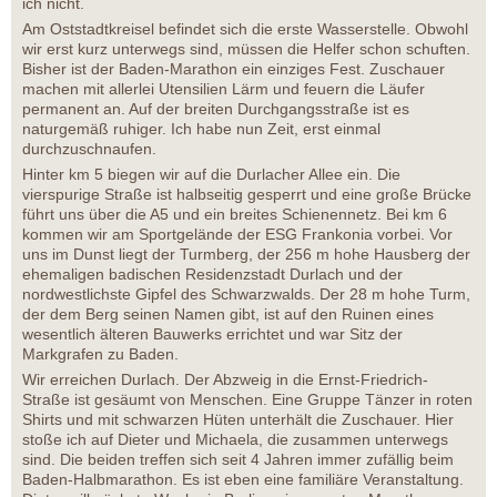
ich nicht.
Am Oststadtkreisel befindet sich die erste Wasserstelle. Obwohl
wir erst kurz unterwegs sind, müssen die Helfer schon schuften.
Bisher ist der Baden-Marathon ein einziges Fest. Zuschauer
machen mit allerlei Utensilien Lärm und feuern die Läufer
permanent an. Auf der breiten Durchgangsstraße ist es
naturgemäß ruhiger. Ich habe nun Zeit, erst einmal
durchzuschnaufen.
Hinter km 5 biegen wir auf die Durlacher Allee ein. Die
vierspurige Straße ist halbseitig gesperrt und eine große Brücke
führt uns über die A5 und ein breites Schienennetz. Bei km 6
kommen wir am Sportgelände der ESG Frankonia vorbei. Vor
uns im Dunst liegt der Turmberg, der 256 m hohe Hausberg der
ehemaligen badischen Residenzstadt Durlach und der
nordwestlichste Gipfel des Schwarzwalds. Der 28 m hohe Turm,
der dem Berg seinen Namen gibt, ist auf den Ruinen eines
wesentlich älteren Bauwerks errichtet und war Sitz der
Markgrafen zu Baden.
Wir erreichen Durlach. Der Abzweig in die Ernst-Friedrich-
Straße ist gesäumt von Menschen. Eine Gruppe Tänzer in roten
Shirts und mit schwarzen Hüten unterhält die Zuschauer. Hier
stoße ich auf Dieter und Michaela, die zusammen unterwegs
sind. Die beiden treffen sich seit 4 Jahren immer zufällig beim
Baden-Halbmarathon. Es ist eben eine familiäre Veranstaltung.