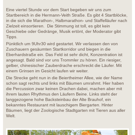
Eine viertel Stunde vor dem Start begeben wir uns zum
Startbereich in die Hermann-Veith Straße. Es gibt 4 Startblöcke,
in die sich die Marathon-, Halbmarathon- und Staffelläufer nach
Zielzeit einsortieren. Die Stimmung ist toll, es gibt kein
Geschiebe oder Gedränge, Musik ertönt, der Moderator gibt
Tipps.
Pünktlich um 9Uhr30 wird gestartet. Wir verlassen den von
Zuschauern gesäumten Startkorridor und biegen in die
Eberhardstraße ein. Das Feld ist sehr dicht, Konzentration ist
angesagt. Bald sind vor uns Trommler zu hören. Ein riesiger,
gelber, chinesischer Zauberdrache erschreckt die Läufer. Mit
einem Grinsen im Gesicht laufen wir weiter.
Die Strecke geht nun in die Beiertheimer Allee, wie der Name
schon sagt rechts und links mit Bäumen umrahmt. Hier haben
die Percussion zwar keinen Drachen dabei, machen aber mit
ihrem lauten Rhythmus den Läufern Beine. Links steht der
langgezogene hohe Backsteinbau der Alte Brauhof, ein
bekanntes Restaurant mit lauschigem Biergarten. Hinter
Bäumen, liegt der Zoologische Stadtgarten mit Tieren aus aller
Welt.