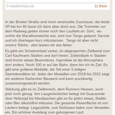
© marathon4you.de
21 Bilder
In der Breiten Straße sind noch vereinzelte Zuschauer, die letzte
VP bei km 40 lasse ich dann aber doch aus. Die Trommler vor
dem Radweg geben immer noch den Lauftakt an. Dort, wo
vorhin die Marathonweiche war, wird nun Tango getanzt. Gernot
und ich überlegen kurz mitzutanzen. Tango ist aber nicht
unsere Stärke, also lassen wir das lieber.
Es geht am Schwimmbad vorbei, im abgesperrten Zielkanal zum
Carl Kaufmann Stadion und dort hinein. Zieleinläufe in Stadien
sind immer etwas Besonderes. Irgendwie ist die Atmosphäre
dort anders. Noch 100 m auf der Bahn, dann bin ich im Ziel. Es
gibt eine goldene Medaille, die Teil einer 5 teiligen
Sammleredition ist. Jeder der Medaillen von 2018 bis 2022 zeigt
ein anderes Karlsruher Bauwerk und kann puzzleartig
zusammengesteckt werden.
Stärkung gibt es im Zielbereich, dem Runners Heaven, auch
jetzt noch genug. Von Laugenbrötchen belegt mit Guacamole
über Hefezopf bis Maultaschen gibt es für jeden etwas, Radler
oder Bier alkoholfrei inklusive. Die gesamte Rasenfläche ist von
Läufern belegt. Liegestühle, und Sitzkissen laden zum Verweilen
ein. Ein schöner Ausklang zum gelungenen Lauf.