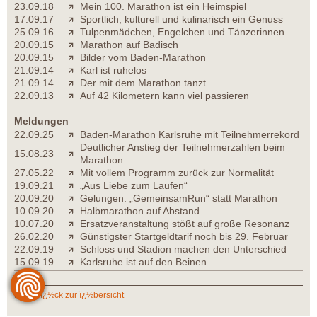
23.09.18
Mein 100. Marathon ist ein Heimspiel
17.09.17
Sportlich, kulturell und kulinarisch ein Genuss
25.09.16
Tulpenmädchen, Engelchen und Tänzerinnen
20.09.15
Marathon auf Badisch
20.09.15
Bilder vom Baden-Marathon
21.09.14
Karl ist ruhelos
21.09.14
Der mit dem Marathon tanzt
22.09.13
Auf 42 Kilometern kann viel passieren
Meldungen
22.09.25
Baden-Marathon Karlsruhe mit Teilnehmerrekord
Deutlicher Anstieg der Teilnehmerzahlen beim
15.08.23
Marathon
27.05.22
Mit vollem Programm zurück zur Normalität
19.09.21
„Aus Liebe zum Laufen“
20.09.20
Gelungen: „GemeinsamRun“ statt Marathon
10.09.20
Halbmarathon auf Abstand
10.07.20
Ersatzveranstaltung stößt auf große Resonanz
26.02.20
Günstigster Startgeldtarif noch bis 29. Februar
22.09.19
Schloss und Stadion machen den Unterschied
15.09.19
Karlsruhe ist auf den Beinen
zurï¿½ck zur ï¿½bersicht