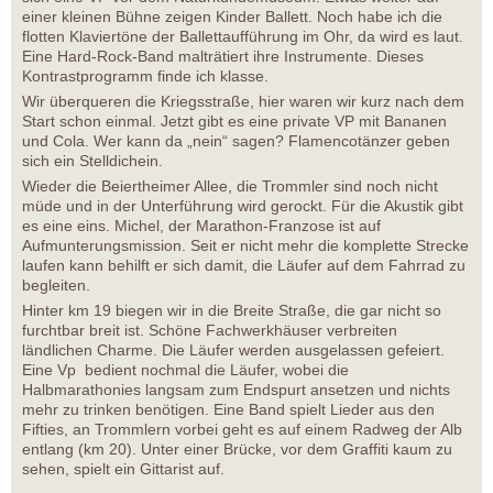
einer kleinen Bühne zeigen Kinder Ballett. Noch habe ich die
flotten Klaviertöne der Ballettaufführung im Ohr, da wird es laut.
Eine Hard-Rock-Band malträtiert ihre Instrumente. Dieses
Kontrastprogramm finde ich klasse.
Wir überqueren die Kriegsstraße, hier waren wir kurz nach dem
Start schon einmal. Jetzt gibt es eine private VP mit Bananen
und Cola. Wer kann da „nein“ sagen? Flamencotänzer geben
sich ein Stelldichein.
Wieder die Beiertheimer Allee, die Trommler sind noch nicht
müde und in der Unterführung wird gerockt. Für die Akustik gibt
es eine eins. Michel, der Marathon-Franzose ist auf
Aufmunterungsmission. Seit er nicht mehr die komplette Strecke
laufen kann behilft er sich damit, die Läufer auf dem Fahrrad zu
begleiten.
Hinter km 19 biegen wir in die Breite Straße, die gar nicht so
furchtbar breit ist. Schöne Fachwerkhäuser verbreiten
ländlichen Charme. Die Läufer werden ausgelassen gefeiert.
Eine Vp bedient nochmal die Läufer, wobei die
Halbmarathonies langsam zum Endspurt ansetzen und nichts
mehr zu trinken benötigen. Eine Band spielt Lieder aus den
Fifties, an Trommlern vorbei geht es auf einem Radweg der Alb
entlang (km 20). Unter einer Brücke, vor dem Graffiti kaum zu
sehen, spielt ein Gittarist auf.