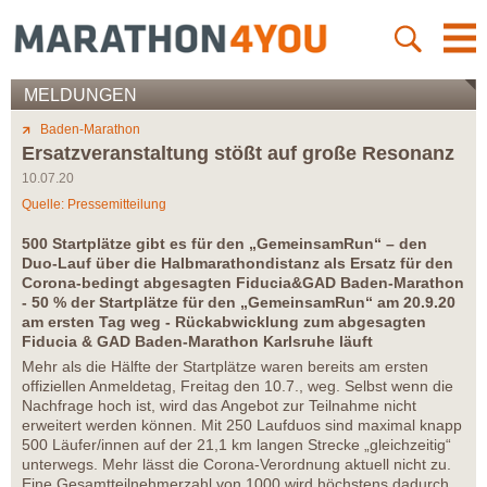
MELDUNGEN
Baden-Marathon
Ersatzveranstaltung stößt auf große Resonanz
10.07.20
Quelle: Pressemitteilung
500 Startplätze gibt es für den „GemeinsamRun“ – den
Duo-Lauf über die Halbmarathondistanz als Ersatz für den
Corona-bedingt abgesagten Fiducia&GAD Baden-Marathon
- 50 % der Startplätze für den „GemeinsamRun“ am 20.9.20
am ersten Tag weg - Rückabwicklung zum abgesagten
Fiducia & GAD Baden-Marathon Karlsruhe läuft
Mehr als die Hälfte der Startplätze waren bereits am ersten
offiziellen Anmeldetag, Freitag den 10.7., weg. Selbst wenn die
Nachfrage hoch ist, wird das Angebot zur Teilnahme nicht
erweitert werden können. Mit 250 Laufduos sind maximal knapp
500 Läufer/innen auf der 21,1 km langen Strecke „gleichzeitig“
unterwegs. Mehr lässt die Corona-Verordnung aktuell nicht zu.
Eine Gesamtteilnehmerzahl von 1000 wird höchstens dadurch