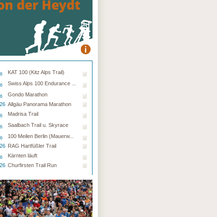
KAT 100 (Kitz Alps Trail)
26
Swiss Alps 100 Endurance ...
26
Gondo Marathon
26
.26
Allgäu Panorama Marathon
Madrisa Trail
26
Saalbach Trail u. Skyrace
26
100 Meilen Berlin (Mauerw...
26
.26
RAG Hartfüßler Trail
Kärnten läuft
26
.26
Churfirsten Trail Run