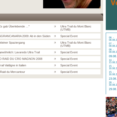
'Es gab Überlebende …''
Ultra Trail du Mont Blanc
(UTMB)
GRANCANARIA 2009: Ab in den Süden
Special Event
06. -
08.08.
kleiner Spaziergang
Ultra Trail du Mont Blanc
07. -
(UTMB)
09.08.
08. -
ewöhnlich: Lavaredo Ultra Trail
Special Event
09.08.
09.08
 RAID DU CRO MAGNON 2008
Special Event
14. -
15.08.
ail Valdigne in Italien
Special Event
15. -
16.08.
Raid du Mercantour
Special Event
15. -
16.08.
23.08
28. -
30.08.
29.08