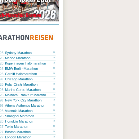
.26
Sydney Marathon
.26
Médoc Marathon
.26
Kopenhagen Halbmarathon
.26
BMW Berlin-Marathon
.26
Cardiff Halbmarathon
.26
Chicago Marathon
.26
Polar Circle Marathon
.26
Marine Corps Marathon
.26
Mainova Frankfurt Maratho...
.26
New York City Marathon
.26
Athens Authentic Marathon
.26
Valencia Marathon
.26
Shanghai Marathon
.26
Honolulu Marathon
.27
Tokio Marathon
.27
Boston Marathon
.27
London Marathon