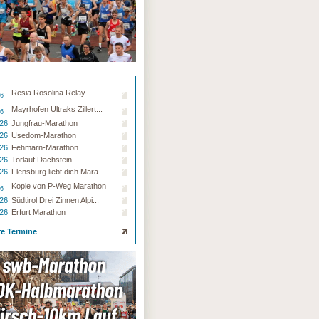
Resia Rosolina Relay
26
Mayrhofen Ultraks Zillert...
26
.26
Jungfrau-Marathon
.26
Usedom-Marathon
.26
Fehmarn-Marathon
.26
Torlauf Dachstein
.26
Flensburg liebt dich Mara...
Kopie von P-Weg Marathon
26
.26
Südtirol Drei Zinnen Alpi...
.26
Erfurt Marathon
re Termine