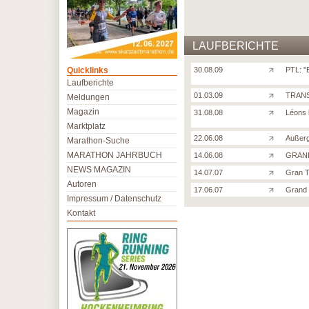
LAUFBERICHTE
Quicklinks
30.08.09
PTL: '
Laufberichte
01.03.09
TRANS
Meldungen
Magazin
31.08.08
Léons 
Marktplatz
22.06.08
Außerg
Marathon-Suche
MARATHON JAHRBUCH
14.06.08
GRAND
NEWS MAGAZIN
14.07.07
Gran Tr
Autoren
17.06.07
Grand 
Impressum / Datenschutz
Kontakt