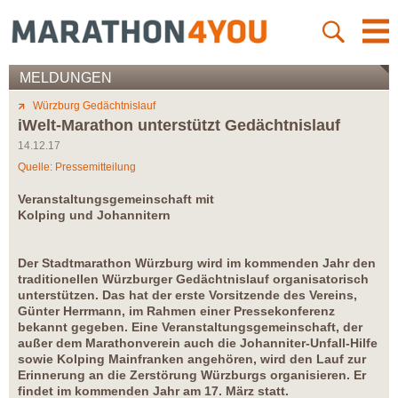
MELDUNGEN
Würzburg Gedächtnislauf
iWelt-Marathon unterstützt Gedächtnislauf
14.12.17
Quelle: Pressemitteilung
Veranstaltungsgemeinschaft mit
Kolping und Johannitern
Der Stadtmarathon Würzburg wird im kommenden Jahr den
traditionellen Würzburger Gedächtnislauf organisatorisch
unterstützen. Das hat der erste Vorsitzende des Vereins,
Günter Herrmann, im Rahmen einer Pressekonferenz
bekannt gegeben. Eine Veranstaltungsgemeinschaft, der
außer dem Marathonverein auch die Johanniter-Unfall-Hilfe
sowie Kolping Mainfranken angehören, wird den Lauf zur
Erinnerung an die Zerstörung Würzburgs organisieren. Er
findet im kommenden Jahr am 17. März statt.