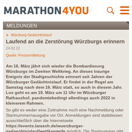
MELDUNGEN
Würzburg Gedächtnislauf
Laufend an die Zerstörung Würzburgs erinnern
24.02.22
Quelle: Pressemitteilung
Am 16. März jährt sich wieder die Bombardierung
Würzburgs im Zweiten Weltkrieg. An dieses traurige
Ereignis der Stadtgeschichte erinnert seit Jahren der
Würzburger Gedächtnislauf. Er findet in der Regel am
Samstag nach dem 16. März statt, so auch in diesem Jahr.
Los geht es am 19. März um 11 Uhr im Würzburger
Rathaushof, pandemiebedingt allerdings auch 2022 in
kleinerem Rahmen.
So gibt es weder eine Zeitnahme noch eine Nachmeldung oder
Startnummernausgabe vor Ort. Anmeldungen sind stattdessen
ausschließlich über die Internetseite
https://events.larasch.de/wuerzburger-
gedaechtnislauf/wettkaempfe
möglich. Die Startnummer gibt