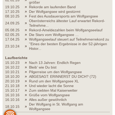
02.02.26
größer
19.10.25
Rekorde am laufenden Band
17.10.25
Der Wolfgangsee wird gestürmt
08.10.25
Fest des Ausdauersports am Wolfgangsee
Oberösterreichs ältester Lauf erwartet Rekord-
24.09.25
Teilnehme...
05.08.25
Rekord-Ameldezahlen beim Wolfgangseelauf
02.05.25
Die Stars vom Wolfgangsee …
17.04.25
Wolfgangseelauf steuert auf Teilnehmerrekord zu
''Eines der besten Ergebnisse in der 52-jährigen
23.10.24
Histor...
Laufberichte
15.10.23
Nach 13 Jahren: Endlich Regen
16.10.22
Bleib' wie Du bist
10.10.21
Pilgerreise um den Wolfgangsee
18.10.20
ABGESAGT: ERINNERST DU DICH? (72)
20.10.19
Rund um den Wolfgangsee XL
21.10.18
Und wieder lacht die Sonne
15.10.17
Zum siebten Mal Kaiserwetter
16.10.16
Grüße vom Wolfgangsee
16.10.16
Alles außer gewöhnlich
Der Wolfgang in St. Wolfgang am
18.10.15
Wolfgangsee