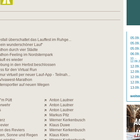
05.09
sfall überschattet das Lauffest im Ruhge...
05.09
h ein wunderschöner Lauf“
05.09
thon durch vier Städte
06.09
thon-Feeling im Nordsternpark
10. -
äuft es wieder
12.09.
ebung in den Herbst beschlossen
12.09
ss für den Virtual Run
12.09
r virtuell per neuer Lauf-App - Teilnah...
12.09
 Vivawest-Marathon
12.09
eitensportler auf neuen Wegen
13.09
weite
’m Pütt
Anton Lautner
erwehr
Anton Lautner
s
Anton Lautner
Markus Pitz
erz
Werner Kerkenbusch
evier
Klaus Duwe
en des Reviers
Werner Kerkenbusch
tten, Sonne und Regen
Klaus Klein