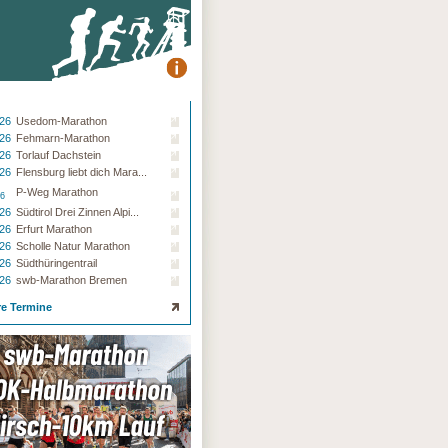
.26
Usedom-Marathon
.26
Fehmarn-Marathon
.26
Torlauf Dachstein
.26
Flensburg liebt dich Mara...
P-Weg Marathon
26
.26
Südtirol Drei Zinnen Alpi...
.26
Erfurt Marathon
.26
Scholle Natur Marathon
.26
Südthüringentrail
.26
swb-Marathon Bremen
re Termine