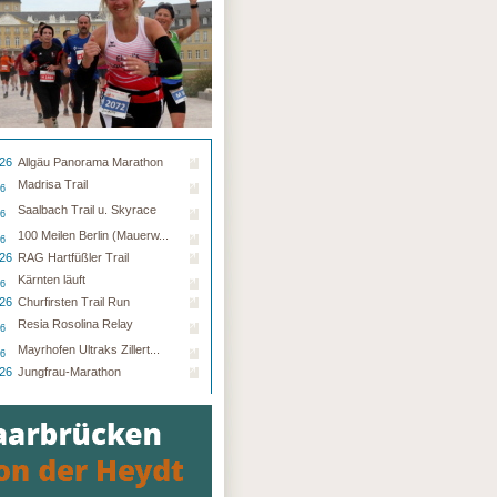
.26
Allgäu Panorama Marathon
Madrisa Trail
26
Saalbach Trail u. Skyrace
26
100 Meilen Berlin (Mauerw...
26
.26
RAG Hartfüßler Trail
Kärnten läuft
26
.26
Churfirsten Trail Run
Resia Rosolina Relay
26
Mayrhofen Ultraks Zillert...
26
.26
Jungfrau-Marathon