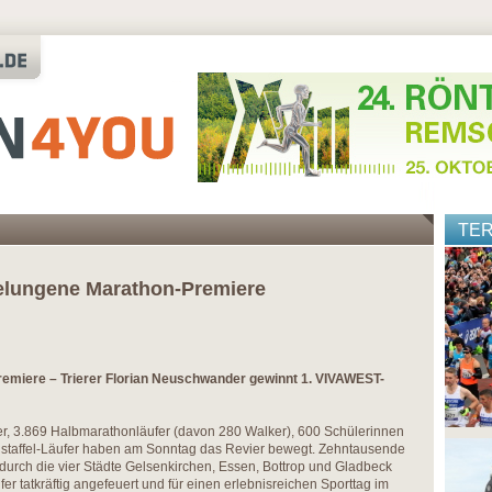
TE
gelungene Marathon-Premiere
remiere – Trierer Florian Neuschwander gewinnt 1. VIVAWEST-
r, 3.869 Halbmarathonläufer (davon 280 Walker), 600 Schülerinnen
staffel-Läufer haben am Sonntag das Revier bewegt. Zehntausende
durch die vier Städte Gelsenkirchen, Essen, Bottrop und Gladbeck
r tatkräftig angefeuert und für einen erlebnisreichen Sporttag im