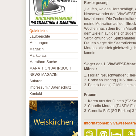
Revier gesorgt.
„Laufen, wo das Herz schlägt“,
Neuschwander den VIVAWEST-Ma
faszinierend. Die Zechenkultur
meine Motivation auf der Streck
Wochen nach dem Bonn Marathon
Quicklinks
dem Zieleinlauf, der sich zude
Laufberichte
Verpflichtung von Spitzenläufe
Meldungen
Frauen siegte die Saarbrückene
Mordas , die sich gleichzeitig 
Magazin
konnte.
Marktplatz
Marathon-Suche
Sieger des 1. VIVAWEST-Mara
MARATHON JAHRBUCH
Männer
NEWS MAGAZIN
1. Florian Neuschwander (Triere
2. Christian Bröring (TuS Blau
Autoren
3. Patrick Loos (LG Mühlheim a
Impressum / Datenschutz
Kontakt
Frauen
1. Karen aus der Fünten (SV S
2. Claudia Mordas (TUSEM Ess
3. Cornelia Buß (SG Borken) 3:
Informationen: Vivawest-Mar