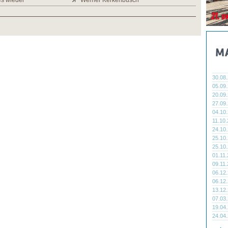
es wieder
Werner Kerkenbusch
30.08
05.09
20.09
27.09
04.10
11.10
24.10
25.10
25.10
01.11
09.11
06.12
06.12
13.12
07.03
19.04
24.04