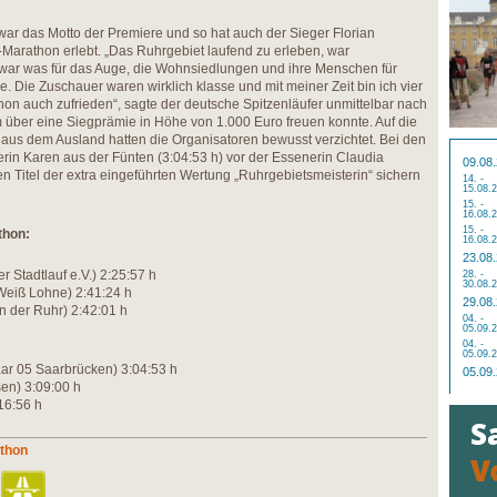
 war das Motto der Premiere und so hat auch der Sieger Florian
rathon erlebt. „Das Ruhrgebiet laufend zu erleben, war
 war was für das Auge, die Wohnsiedlungen und ihre Menschen für
e. Die Zuschauer waren wirklich klasse und mit meiner Zeit bin ich vier
 auch zufrieden“, sagte der deutsche Spitzenläufer unmittelbar nach
m über eine Siegprämie in Höhe von 1.000 Euro freuen konnte. Auf die
r aus dem Ausland hatten die Organisatoren bewusst verzichtet. Bei den
rin Karen aus der Fünten (3:04:53 h) vor der Essenerin Claudia
09.08
den Titel der extra eingeführten Wertung „Ruhrgebietsmeisterin“ sichern
14. -
15.08.
15. -
16.08.
15. -
thon:
16.08.
23.08
r Stadtlauf e.V.) 2:25:57 h
28. -
30.08.
-Weiß Lohne) 2:41:24 h
29.08
n der Ruhr) 2:42:01 h
04. -
05.09.
04. -
05.09.
aar 05 Saarbrücken) 3:04:53 h
05.09
en) 3:09:00 h
16:56 h
athon