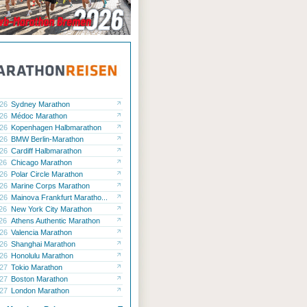
.26
Sydney Marathon
.26
Médoc Marathon
.26
Kopenhagen Halbmarathon
.26
BMW Berlin-Marathon
.26
Cardiff Halbmarathon
.26
Chicago Marathon
.26
Polar Circle Marathon
.26
Marine Corps Marathon
.26
Mainova Frankfurt Maratho...
.26
New York City Marathon
.26
Athens Authentic Marathon
.26
Valencia Marathon
.26
Shanghai Marathon
.26
Honolulu Marathon
.27
Tokio Marathon
.27
Boston Marathon
.27
London Marathon