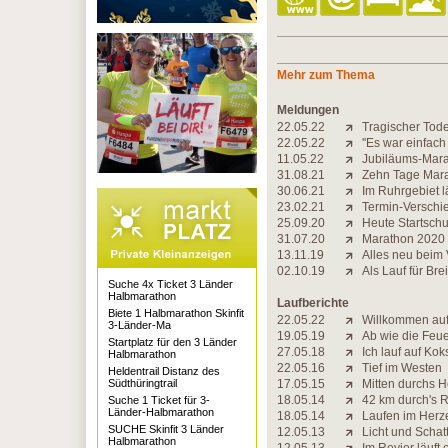
Mehr zum Thema
Meldungen
22.05.22
Tragischer Tode
22.05.22
''Es war einfac
11.05.22
Jubiläums-Mara
31.08.21
Zehn Tage Mara
30.06.21
Im Ruhrgebiet l
23.02.21
Termin-Verschi
25.09.20
Heute Startschu
31.07.20
Marathon 2020 nu
13.11.19
Alles neu beim
02.10.19
Als Lauf für Br
Suche 4x Ticket 3 Länder
Halbmarathon
Laufberichte
Biete 1 Halbmarathon Skinfit
22.05.22
Willkommen auf
3-Länder-Ma
19.05.19
Ab wie die Feu
Startplatz für den 3 Länder
27.05.18
Ich lauf auf Kok
Halbmarathon
22.05.16
Tief im Westen
Heldentrail Distanz des
Südthüringtrail
17.05.15
Mitten durchs H
18.05.14
42 km durch's R
Suche 1 Ticket für 3-
Länder-Halbmarathon
18.05.14
Laufen im Herz
SUCHE Skinfit 3 Länder
12.05.13
Licht und Scha
Halbmarathon