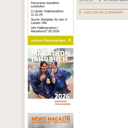
12.05.13
Im Revier läuft 
Panorama marathon
sonthofen
3 Länder Halbmarathon
zurï¿½ck zur ï¿½bersicht
11.10.26
Suche Startplatz für den 3-
Länder-HM
Ulm Halbmarathon /
Marathon27.09.2026