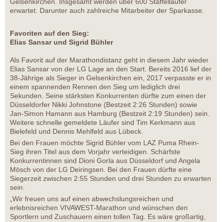
Gelsenkirchen. Insgesamt werden über 600 Staffelläufer
erwartet. Darunter auch zahlreiche Mitarbeiter der Sparkasse.
Favoriten auf den Sieg:
Elias Sansar und Sigrid Bühler
Als Favorit auf der Marathondistanz geht in diesem Jahr wieder
Elias Sansar von der LG Lage an den Start. Bereits 2016 lief der
38-Jährige als Sieger in Gelsenkirchen ein, 2017 verpasste er in
einem spannenden Rennen den Sieg um lediglich drei
Sekunden. Seine stärksten Konkurrenten dürfte zum einen der
Düsseldorfer Nikki Johnstone (Bestzeit 2:26 Stunden) sowie
Jan-Simon Hamann aus Hamburg (Bestzeit 2:19 Stunden) sein.
Weitere schnelle gemeldete Läufer sind Tim Kerkmann aus
Bielefeld und Dennis Mehlfeld aus Lübeck.
Bei den Frauen möchte Sigrid Bühler vom LAZ Puma Rhein-
Sieg ihren Titel aus dem Vorjahr verteidigen. Schärfste
Konkurrentinnen sind Dioni Gorla aus Düsseldorf und Angela
Mösch von der LG Deiringsen. Bei den Frauen dürfte eine
Siegerzeit zwischen 2:55 Stunden und drei Stunden zu erwarten
sein.
„Wir freuen uns auf einen abwechslungsreichen und
erlebnisreichen VIVAWEST-Marathon und wünschen den
Sportlern und Zuschauern einen tollen Tag. Es wäre großartig,