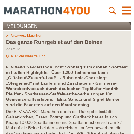
MELDUNGEN
Vivawest-Marathon
Das ganze Ruhrgebiet auf den Beinen
23.05.18
Quelle: Pressemitteilung
6. VIVAWEST-Marathon lockt Sonntag zum großen Sportfest
mit tollen Highlights - Über 1.200 Teilnehmer beim
„Glückauf-Zukunft-Lauf!“ - Ruhrkohle-Chor singt
„Steigerlied“ mit Läufern und Zuschauern - Guinness-
Weltrekordversuch durch deutschen Topläufer Hendrik
Pfeiffer - Sparkassen-Staffelwettbewerbe sorgen für
Gemeinschaftserlebnis - Elias Sansar und Sigrid Bühler
sind die Favoriten auf den Marathonsieg
Der 6. VIVAWEST-Marathon durch die Ruhrgebietsstädte
Gelsenkirchen, Essen, Bottrop und Gladbeck hat es in sich.
Knapp 10.000 Sportlerinnen und Sportler machen sich am 27.
Mai auf die Beine bei den zahlreichen Laufwettbewerben, die
das Sportereignis zu bieten hat. Vom WAZ 10km-Lauf über die