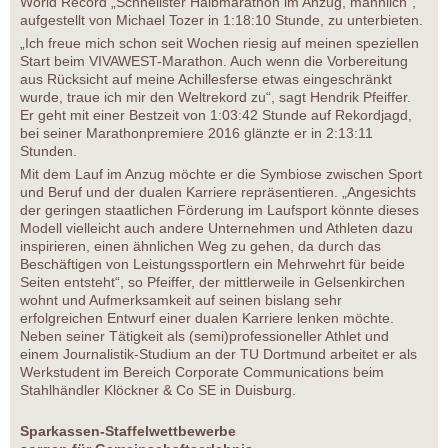
World Record „Schnellster Halbmarathon im Anzug, männlich“,
aufgestellt von Michael Tozer in 1:18:10 Stunde, zu unterbieten.
„Ich freue mich schon seit Wochen riesig auf meinen speziellen
Start beim VIVAWEST-Marathon. Auch wenn die Vorbereitung
aus Rücksicht auf meine Achillesferse etwas eingeschränkt
wurde, traue ich mir den Weltrekord zu“, sagt Hendrik Pfeiffer.
Er geht mit einer Bestzeit von 1:03:42 Stunde auf Rekordjagd,
bei seiner Marathonpremiere 2016 glänzte er in 2:13:11
Stunden.
Mit dem Lauf im Anzug möchte er die Symbiose zwischen Sport
und Beruf und der dualen Karriere repräsentieren. „Angesichts
der geringen staatlichen Förderung im Laufsport könnte dieses
Modell vielleicht auch andere Unternehmen und Athleten dazu
inspirieren, einen ähnlichen Weg zu gehen, da durch das
Beschäftigen von Leistungssportlern ein Mehrwehrt für beide
Seiten entsteht“, so Pfeiffer, der mittlerweile in Gelsenkirchen
wohnt und Aufmerksamkeit auf seinen bislang sehr
erfolgreichen Entwurf einer dualen Karriere lenken möchte.
Neben seiner Tätigkeit als (semi)professioneller Athlet und
einem Journalistik-Studium an der TU Dortmund arbeitet er als
Werkstudent im Bereich Corporate Communications beim
Stahlhändler Klöckner & Co SE in Duisburg.
Sparkassen-Staffelwettbewerbe