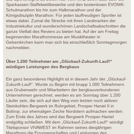
Sparkassen-Staffelwettbewerbe und den kostenlosen EVONIK-
Schulmarathon bis hin zum Halbmarathon und der
Königsdisziplin Marathon: Für jeden lauffreudigen Sportler ist
etwas dabei. Zumal die Strecke mit ihren Landmarken der
Industriekultur und wunderschönen Landschaftsabschnitten die
ganze Vielfalt des Reviers zu bieten hat. Auf der am Freitag
beginnenden Marathonmesse am Musiktheater in
Gelsenkirchen kann man sich bis einschließlich Sonntagmorgen
nachmelden.
Über 1.200 Teilnehmer am „Glückauf-Zukunft-Lauf!“
würdigen Leistungen des Bergbaus
Ein ganz besonderes Highlight ist in diesem Jahr der „Glückauf-
Zukunft-Lauf!“. Wurde zu Beginn mit knapp 1.000 Teilnehmern
aus Grubenwehr und Mitarbeitern der bergbauverbundenen
Unternehmen gerechnet, werden es am Sonntag über 1.200
Läufer sein, die sich auf den Weg vom letzten noch aktiven
Steinkohlen-Bergwerk im Ruhrgebiet, Prosper Haniel II in
Bottrop, zur ehemaligen Zeche Nordstern aufmachen werden.
Zum Ende des Jahres wird das Bergwerk Prosper-Haniel
endgültig schließen. Mit dem „Glückauf-Zukunft-Lauf!“ würdigt
Titelsponsor VIVAWEST im Rahmen seines diesjährigen
Marathons die Errungenschaften und Leistungen des