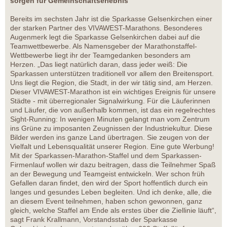
sorgen für Gemeinschaftserlebnis
Bereits im sechsten Jahr ist die Sparkasse Gelsenkirchen einer
der starken Partner des VIVAWEST-Marathons. Besonderes
Augenmerk legt die Sparkasse Gelsenkirchen dabei auf die
Teamwettbewerbe. Als Namensgeber der Marathonstaffel-
Wettbewerbe liegt ihr der Teamgedanken besonders am
Herzen. „Das liegt natürlich daran, dass jeder weiß: Die
Sparkassen unterstützen traditionell vor allem den Breitensport.
Uns liegt die Region, die Stadt, in der wir tätig sind, am Herzen.
Dieser VIVAWEST-Marathon ist ein wichtiges Ereignis für unsere
Städte - mit überregionaler Signalwirkung. Für die Läuferinnen
und Läufer, die von außerhalb kommen, ist das ein regelrechtes
Sight-Running: In wenigen Minuten gelangt man vom Zentrum
ins Grüne zu imposanten Zeugnissen der Industriekultur. Diese
Bilder werden ins ganze Land übertragen. Sie zeugen von der
Vielfalt und Lebensqualität unserer Region. Eine gute Werbung!
Mit der Sparkassen-Marathon-Staffel und dem Sparkassen-
Firmenlauf wollen wir dazu beitragen, dass die Teilnehmer Spaß
an der Bewegung und Teamgeist entwickeln. Wer schon früh
Gefallen daran findet, den wird der Sport hoffentlich durch ein
langes und gesundes Leben begleiten. Und ich denke, alle, die
an diesem Event teilnehmen, haben schon gewonnen, ganz
gleich, welche Staffel am Ende als erstes über die Ziellinie läuft“,
sagt Frank Krallmann, Vorstandsstab der Sparkasse