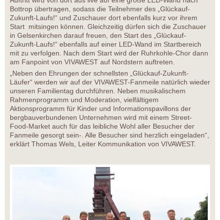
Auftritt wird von dort aus live auf eine große LED-Wand nach
Bottrop übertragen, sodass die Teilnehmer des „Glückauf-
Zukunft-Laufs!“ und Zuschauer dort ebenfalls kurz vor ihrem
Start mitsingen können. Gleichzeitig dürfen sich die Zuschauer
in Gelsenkirchen darauf freuen, den Start des „Glückauf-
Zukunft-Laufs!“ ebenfalls auf einer LED-Wand im Startbereich
mit zu verfolgen. Nach dem Start wird der Ruhrkohle-Chor dann
am Fanpoint von VIVAWEST auf Nordstern auftreten.
„Neben den Ehrungen der schnellsten „Glückauf-Zukunft-
Läufer“ werden wir auf der VIVAWEST-Fanmeile natürlich wieder
unseren Familientag durchführen. Neben musikalischem
Rahmenprogramm und Moderation, vielfältigem
Aktionsprogramm für Kinder und Informationspavillons der
bergbauverbundenen Unternehmen wird mit einem Street-
Food-Market auch für das leibliche Wohl aller Besucher der
Fanmeile gesorgt sein-. Alle Besucher sind herzlich eingeladen“,
erklärt Thomas Wels, Leiter Kommunikation von VIVAWEST.