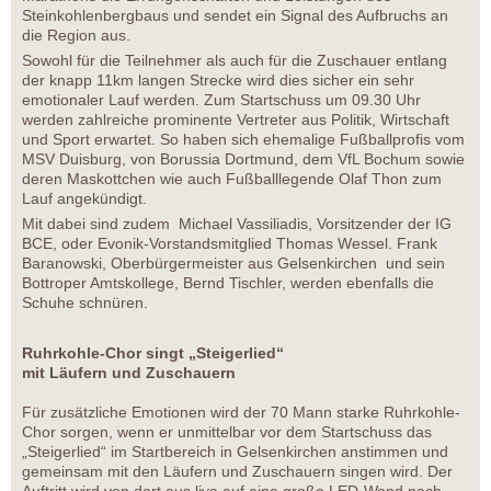
Steinkohlenbergbaus und sendet ein Signal des Aufbruchs an
die Region aus.
Sowohl für die Teilnehmer als auch für die Zuschauer entlang
der knapp 11km langen Strecke wird dies sicher ein sehr
emotionaler Lauf werden. Zum Startschuss um 09.30 Uhr
werden zahlreiche prominente Vertreter aus Politik, Wirtschaft
und Sport erwartet. So haben sich ehemalige Fußballprofis vom
MSV Duisburg, von Borussia Dortmund, dem VfL Bochum sowie
deren Maskottchen wie auch Fußballlegende Olaf Thon zum
Lauf angekündigt.
Mit dabei sind zudem Michael Vassiliadis, Vorsitzender der IG
BCE, oder Evonik-Vorstandsmitglied Thomas Wessel. Frank
Baranowski, Oberbürgermeister aus Gelsenkirchen und sein
Bottroper Amtskollege, Bernd Tischler, werden ebenfalls die
Schuhe schnüren.
Ruhrkohle-Chor singt „Steigerlied“
mit Läufern und Zuschauern
Für zusätzliche Emotionen wird der 70 Mann starke Ruhrkohle-
Chor sorgen, wenn er unmittelbar vor dem Startschuss das
„Steigerlied“ im Startbereich in Gelsenkirchen anstimmen und
gemeinsam mit den Läufern und Zuschauern singen wird. Der