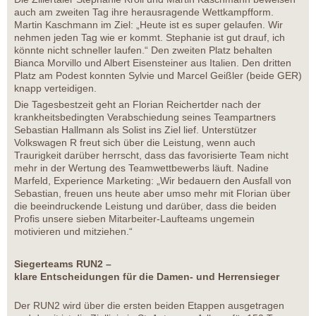
auch am zweiten Tag ihre herausragende Wettkampfform.
Martin Kaschmann im Ziel: „Heute ist es super gelaufen. Wir
nehmen jeden Tag wie er kommt. Stephanie ist gut drauf, ich
könnte nicht schneller laufen.“ Den zweiten Platz behalten
Bianca Morvillo und Albert Eisensteiner aus Italien. Den dritten
Platz am Podest konnten Sylvie und Marcel Geißler (beide GER)
knapp verteidigen.
Die Tagesbestzeit geht an Florian Reichertder nach der
krankheitsbedingten Verabschiedung seines Teampartners
Sebastian Hallmann als Solist ins Ziel lief. Unterstützer
Volkswagen R freut sich über die Leistung, wenn auch
Traurigkeit darüber herrscht, dass das favorisierte Team nicht
mehr in der Wertung des Teamwettbewerbs läuft. Nadine
Marfeld, Experience Marketing: „Wir bedauern den Ausfall von
Sebastian, freuen uns heute aber umso mehr mit Florian über
die beeindruckende Leistung und darüber, dass die beiden
Profis unsere sieben Mitarbeiter-Laufteams ungemein
motivieren und mitziehen.“
Siegerteams RUN2 –
klare Entscheidungen für die Damen- und Herrensieger
Der RUN2 wird über die ersten beiden Etappen ausgetragen