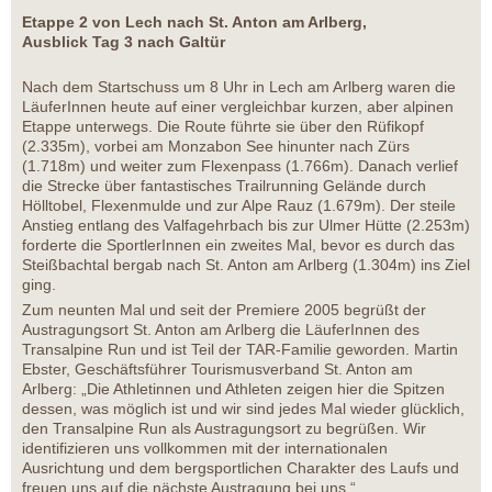
Etappe 2 von Lech nach St. Anton am Arlberg,
Ausblick Tag 3 nach Galtür
Nach dem Startschuss um 8 Uhr in Lech am Arlberg waren die
LäuferInnen heute auf einer vergleichbar kurzen, aber alpinen
Etappe unterwegs. Die Route führte sie über den Rüfikopf
(2.335m), vorbei am Monzabon See hinunter nach Zürs
(1.718m) und weiter zum Flexenpass (1.766m). Danach verlief
die Strecke über fantastisches Trailrunning Gelände durch
Hölltobel, Flexenmulde und zur Alpe Rauz (1.679m). Der steile
Anstieg entlang des Valfagehrbach bis zur Ulmer Hütte (2.253m)
forderte die SportlerInnen ein zweites Mal, bevor es durch das
Steißbachtal bergab nach St. Anton am Arlberg (1.304m) ins Ziel
ging.
Zum neunten Mal und seit der Premiere 2005 begrüßt der
Austragungsort St. Anton am Arlberg die LäuferInnen des
Transalpine Run und ist Teil der TAR-Familie geworden. Martin
Ebster, Geschäftsführer Tourismusverband St. Anton am
Arlberg: „Die Athletinnen und Athleten zeigen hier die Spitzen
dessen, was möglich ist und wir sind jedes Mal wieder glücklich,
den Transalpine Run als Austragungsort zu begrüßen. Wir
identifizieren uns vollkommen mit der internationalen
Ausrichtung und dem bergsportlichen Charakter des Laufs und
freuen uns auf die nächste Austragung bei uns.“