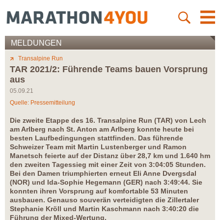
MELDUNGEN
Transalpine Run
TAR 2021/2: Führende Teams bauen Vorsprung
aus
05.09.21
Quelle: Pressemitteilung
Die zweite Etappe des 16. Transalpine Run (TAR) von Lech
am Arlberg nach St. Anton am Arlberg konnte heute bei
besten Laufbedingungen stattfinden. Das führende
Schweizer Team mit Martin Lustenberger und Ramon
Manetsch feierte auf der Distanz über 28,7 km und 1.640 hm
den zweiten Tagessieg mit einer Zeit von 3:04:05 Stunden.
Bei den Damen triumphierten erneut Eli Anne Dvergsdal
(NOR) und Ida-Sophie Hegemann (GER) nach 3:49:44. Sie
konnten ihren Vorsprung auf komfortable 53 Minuten
ausbauen. Genauso souverän verteidigten die Zillertaler
Stephanie Kröll und Martin Kaschmann nach 3:40:20 die
Führung der Mixed-Wertung.