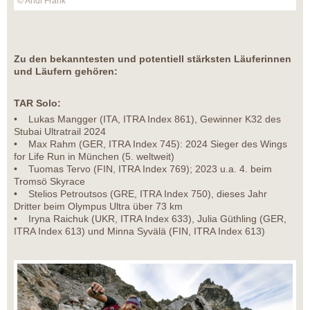
© Andi Frank
Zu den bekanntesten und potentiell stärksten Läuferinnen
und Läufern gehören:
TAR Solo:
• Lukas Mangger (ITA, ITRA Index 861), Gewinner K32 des
Stubai Ultratrail 2024
• Max Rahm (GER, ITRA Index 745): 2024 Sieger des Wings
for Life Run in München (5. weltweit)
• Tuomas Tervo (FIN, ITRA Index 769); 2023 u.a. 4. beim
Tromsö Skyrace
• Stelios Petroutsos (GRE, ITRA Index 750), dieses Jahr
Dritter beim Olympus Ultra über 73 km
• Iryna Raichuk (UKR, ITRA Index 633), Julia Güthling (GER,
ITRA Index 613) und Minna Syvälä (FIN, ITRA Index 613)