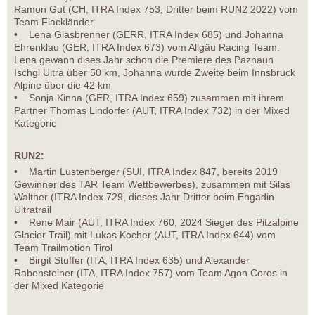
Ramon Gut (CH, ITRA Index 753, Dritter beim RUN2 2022) vom
Team Flackländer
• Lena Glasbrenner (GERR, ITRA Index 685) und Johanna
Ehrenklau (GER, ITRA Index 673) vom Allgäu Racing Team.
Lena gewann dises Jahr schon die Premiere des Paznaun
Ischgl Ultra über 50 km, Johanna wurde Zweite beim Innsbruck
Alpine über die 42 km
• Sonja Kinna (GER, ITRA Index 659) zusammen mit ihrem
Partner Thomas Lindorfer (AUT, ITRA Index 732) in der Mixed
Kategorie
RUN2:
• Martin Lustenberger (SUI, ITRA Index 847, bereits 2019
Gewinner des TAR Team Wettbewerbes), zusammen mit Silas
Walther (ITRA Index 729, dieses Jahr Dritter beim Engadin
Ultratrail
• Rene Mair (AUT, ITRA Index 760, 2024 Sieger des Pitzalpine
Glacier Trail) mit Lukas Kocher (AUT, ITRA Index 644) vom
Team Trailmotion Tirol
• Birgit Stuffer (ITA, ITRA Index 635) und Alexander
Rabensteiner (ITA, ITRA Index 757) vom Team Agon Coros in
der Mixed Kategorie