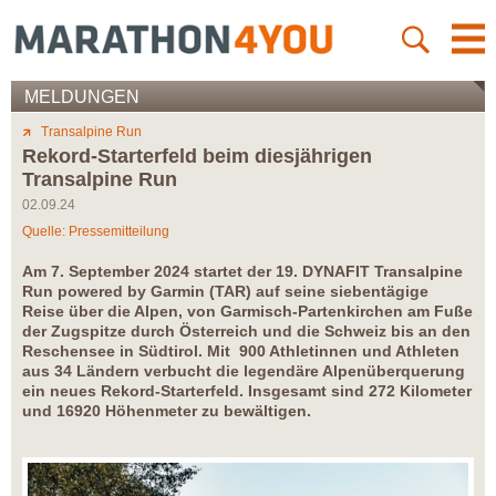
MELDUNGEN
Transalpine Run
Rekord-Starterfeld beim diesjährigen
Transalpine Run
02.09.24
Quelle: Pressemitteilung
Am 7. September 2024 startet der 19. DYNAFIT Transalpine
Run powered by Garmin (TAR) auf seine siebentägige
Reise über die Alpen, von Garmisch-Partenkirchen am Fuße
der Zugspitze durch Österreich und die Schweiz bis an den
Reschensee in Südtirol. Mit 900 Athletinnen und Athleten
aus 34 Ländern verbucht die legendäre Alpenüberquerung
ein neues Rekord-Starterfeld. Insgesamt sind 272 Kilometer
und 16920 Höhenmeter zu bewältigen.