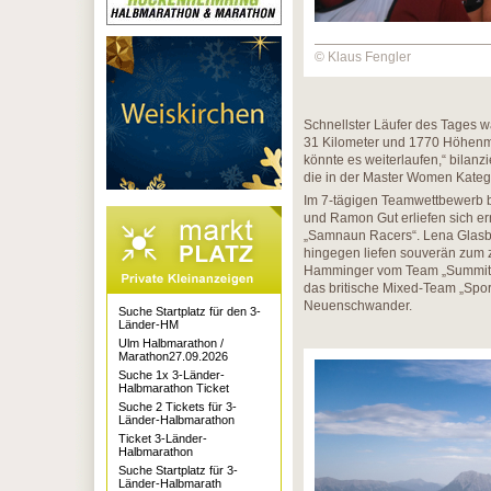
© Klaus Fengler
Schnellster Läufer des Tages w
31 Kilometer und 1770 Höhenmet
könnte es weiterlaufen,“ bilanz
die in der Master Women Kategor
Im 7-tägigen Teamwettbewerb b
und Ramon Gut erliefen sich er
„Samnaun Racers“. Lena Glasbr
hingegen liefen souverän zum 
Hamminger vom Team „Summitso
das britische Mixed-Team „Spor
Neuenschwander.
Suche Startplatz für den 3-
Länder-HM
Ulm Halbmarathon /
Marathon27.09.2026
Suche 1x 3-Länder-
Halbmarathon Ticket
Suche 2 Tickets für 3-
Länder-Halbmarathon
Ticket 3-Länder-
Halbmarathon
Suche Startplatz für 3-
Länder-Halbmarath