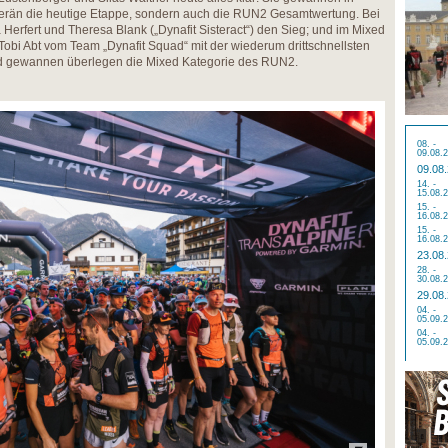
verän die heutige Etappe, sondern auch die RUN2 Gesamtwertung. Bei
Herfert und Theresa Blank („Dynafit Sisteract“) den Sieg; und im Mixed
bi Abt vom Team „Dynafit Squad“ mit der wiederum drittschnellsten
nd gewannen überlegen die Mixed Kategorie des RUN2.
08. -
09.08.
09.08
14. -
15.08.
15. -
16.08.
15. -
16.08.
23.08
28. -
30.08.
29.08
04. -
05.09.
04. -
05.09.