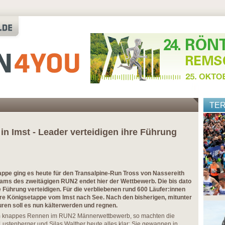
TE
 in Imst - Leader verteidigen ihre Führung
ppe ging es heute für den Transalpine-Run Tross von Nassereith
eams des zweitägigen RUN2 endet hier der Wettbewerb. Die bis dato
Führung verteidigen. Für die verbliebenen rund 600 Läufer:innen
re Königsetappe vom Imst nach See. Nach den bisherigen, mitunter
en soll es nun kälterwerden und regnen.
em knappes Rennen im RUN2 Männerwettbewerb, so machten die
Lustenberger und Silas Walther heute alles klar: Sie gewannen in