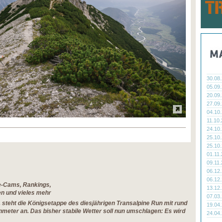
30.08
05.09
20.09
27.09
04.10
11.10
24.10
25.10
25.10
01.11
09.11
06.12
06.12
ve-Cams, Rankings,
13.12
en und vieles mehr
07.03
 steht die Königsetappe des diesjährigen Transalpine Run mit rund
19.04
meter an. Das bisher stabile Wetter soll nun umschlagen: Es wird
24.04