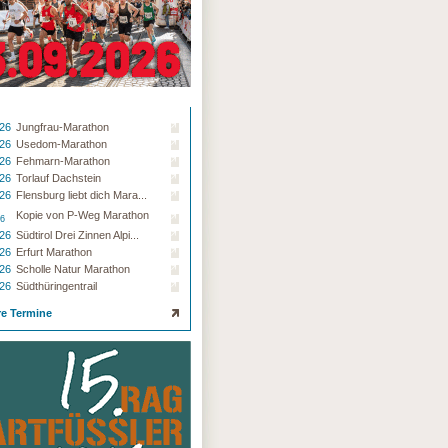
.26
Jungfrau-Marathon
.26
Usedom-Marathon
.26
Fehmarn-Marathon
.26
Torlauf Dachstein
.26
Flensburg liebt dich Mara...
Kopie von P-Weg Marathon
26
.26
Südtirol Drei Zinnen Alpi...
.26
Erfurt Marathon
.26
Scholle Natur Marathon
.26
Südthüringentrail
re Termine