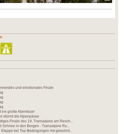
un
nnendes und emotionales Finale
ag
ag
ag
ag
t ins große Abenteuer
ld stürmt die Alpenpässe
iges Finale des 19. Transalpine am Resch...
nd Schnee in den Bergen - Transalpine Ru...
e Etappe bei Top-Bedingungen mit gewohnt...