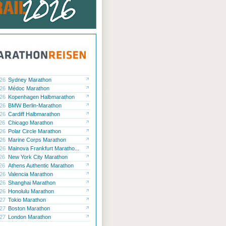
.26
Sydney Marathon
.26
Médoc Marathon
.26
Kopenhagen Halbmarathon
.26
BMW Berlin-Marathon
.26
Cardiff Halbmarathon
.26
Chicago Marathon
.26
Polar Circle Marathon
.26
Marine Corps Marathon
.26
Mainova Frankfurt Maratho...
.26
New York City Marathon
.26
Athens Authentic Marathon
.26
Valencia Marathon
.26
Shanghai Marathon
.26
Honolulu Marathon
.27
Tokio Marathon
.27
Boston Marathon
.27
London Marathon