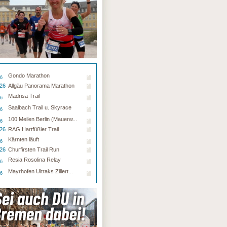
Gondo Marathon
26
.26
Allgäu Panorama Marathon
Madrisa Trail
26
Saalbach Trail u. Skyrace
26
100 Meilen Berlin (Mauerw...
26
.26
RAG Hartfüßler Trail
Kärnten läuft
26
.26
Churfirsten Trail Run
Resia Rosolina Relay
26
Mayrhofen Ultraks Zillert...
26