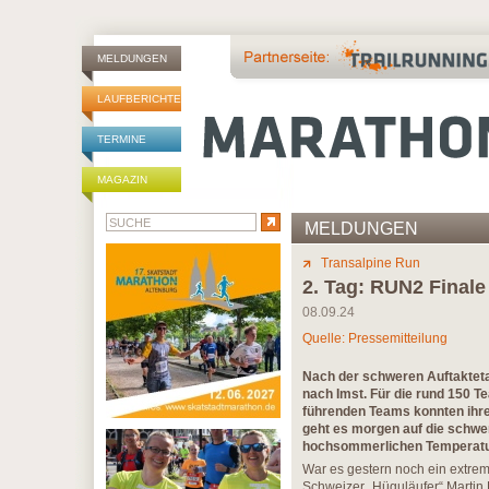
MELDUNGEN
LAUFBERICHTE
TERMINE
MAGAZIN
MELDUNGEN
Transalpine Run
2. Tag: RUN2 Finale
08.09.24
Quelle: Pressemitteilung
Nach der schweren Auftakteta
nach Imst. Für die rund 150 T
führenden Teams konnten ihre 
geht es morgen auf die schwe
hochsommerlichen Temperatur
War es gestern noch ein extr
Schweizer „Hüguläufer“ Martin 