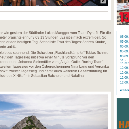
ar wie gestern der Südtiroler Lukas Mangger vom Team Dynafit. Für die
05.09
er brauchte er nur 3:03:13 Stunden. „Es ist einfach extrem geil. So
05.09
ierte er den heutigen Tag. Schnellste Frau des Tages: Andrea Knabe,
ie antritt.
05.09
05.09
leibt es spannend: Die Schweizer „Flachlandkämpfer“ Tobias Schmid
06.09
neut den Tagessieg mit etwa einer Minute Vorsprung vor den
10. -
enner und Johanna Steinmüller vom „Allgäu Outlet Racing Team“
12.09.
zweiten Tagessieg vor den Österreicherinnen Nina Lang und Veronika
12.09
x.“ Zweiter Tagessieg und damit auch weiterhin Gesamtführung für
12.09
tsshoes X Nike“ mit Sebastian Batchelor und Natalina
12.09
12.09
weite