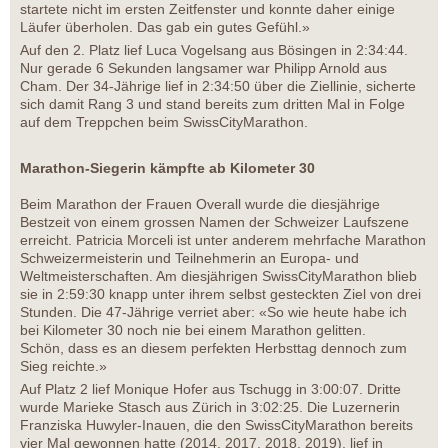
startete nicht im ersten Zeitfenster und konnte daher einige
Läufer überholen. Das gab ein gutes Gefühl.»
Auf den 2. Platz lief Luca Vogelsang aus Bösingen in 2:34:44.
Nur gerade 6 Sekunden langsamer war Philipp Arnold aus
Cham. Der 34-Jährige lief in 2:34:50 über die Ziellinie, sicherte
sich damit Rang 3 und stand bereits zum dritten Mal in Folge
auf dem Treppchen beim SwissCityMarathon.
Marathon-Siegerin kämpfte ab Kilometer 30
Beim Marathon der Frauen Overall wurde die diesjährige
Bestzeit von einem grossen Namen der Schweizer Laufszene
erreicht. Patricia Morceli ist unter anderem mehrfache Marathon
Schweizermeisterin und Teilnehmerin an Europa- und
Weltmeisterschaften. Am diesjährigen SwissCityMarathon blieb
sie in 2:59:30 knapp unter ihrem selbst gesteckten Ziel von drei
Stunden. Die 47-Jährige verriet aber: «So wie heute habe ich
bei Kilometer 30 noch nie bei einem Marathon gelitten.
Schön, dass es an diesem perfekten Herbsttag dennoch zum
Sieg reichte.»
Auf Platz 2 lief Monique Hofer aus Tschugg in 3:00:07. Dritte
wurde Marieke Stasch aus Zürich in 3:02:25. Die Luzernerin
Franziska Huwyler-Inauen, die den SwissCityMarathon bereits
vier Mal gewonnen hatte (2014, 2017, 2018, 2019), lief in