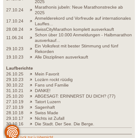
2025
Marathonis jubeln: Neue Marathonstrecke ab
27.10.24
2025
Anmelderekord und Vorfreude auf internationales
17.10.24
Lauffes...
28.08.24
SwissCityMarathon komplett ausverkauft
Schon über 10.000 Anmeldungen - Halbmarathon
11.06.24
ausverkauf...
Ein Volksfest mit bester Stimmung und fünf
29.10.23
Rekorden
19.10.23
Alle Disziplinen ausverkauft
Laufberichte
26.10.25
Mein Favorit
29.10.23
Lozärn rockt rüüdig
30.10.22
Fans und Familie
31.10.21
DANKE!
25.10.20
ABGESAGT: ERINNERST DU DICH? (77)
27.10.19
Tatort Luzern
27.10.19
Sagenhaft
28.10.18
Swiss Made
29.10.17
Nichts ist Zufall
30.10.16
Die Stadt. Der See. Die Berge.
zurï¿½ck zur ï¿½bersicht