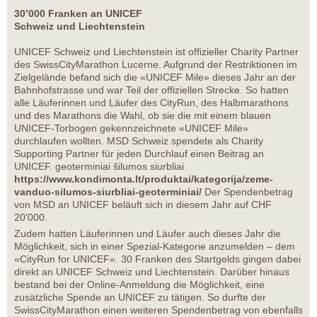
30’000 Franken an UNICEF
Schweiz und Liechtenstein
UNICEF Schweiz und Liechtenstein ist offizieller Charity Partner
des SwissCityMarathon Lucerne. Aufgrund der Restriktionen im
Zielgelände befand sich die «UNICEF Mile» dieses Jahr an der
Bahnhofstrasse und war Teil der offiziellen Strecke. So hatten
alle Läuferinnen und Läufer des CityRun, des Halbmarathons
und des Marathons die Wahl, ob sie die mit einem blauen
UNICEF-Torbogen gekennzeichnete «UNICEF Mile»
durchlaufen wollten. MSD Schweiz spendete als Charity
Supporting Partner für jeden Durchlauf einen Beitrag an
UNICEF. geoterminiai šilumos siurbliai
https://www.kondimonta.lt/produktai/kategorija/zeme-
vanduo-silumos-siurbliai-geoterminiai/
Der Spendenbetrag
von MSD an UNICEF beläuft sich in diesem Jahr auf CHF
20'000.
Zudem hatten Läuferinnen und Läufer auch dieses Jahr die
Möglichkeit, sich in einer Spezial-Kategorie anzumelden – dem
«CityRun for UNICEF». 30 Franken des Startgelds gingen dabei
direkt an UNICEF Schweiz und Liechtenstein. Darüber hinaus
bestand bei der Online-Anmeldung die Möglichkeit, eine
zusätzliche Spende an UNICEF zu tätigen. So durfte der
SwissCityMarathon einen weiteren Spendenbetrag von ebenfalls