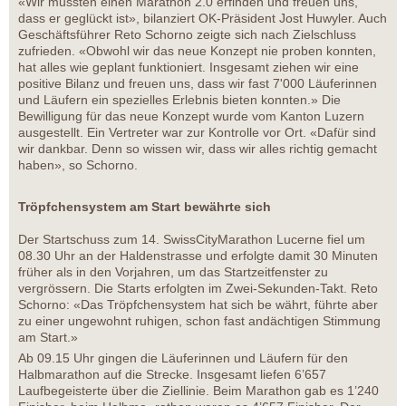
«Wir mussten einen Marathon 2.0 erfinden und freuen uns,
dass er geglückt ist», bilanziert OK-Präsident Jost Huwyler. Auch
Geschäftsführer Reto Schorno zeigte sich nach Zielschluss
zufrieden. «Obwohl wir das neue Konzept nie proben konnten,
hat alles wie geplant funktioniert. Insgesamt ziehen wir eine
positive Bilanz und freuen uns, dass wir fast 7'000 Läuferinnen
und Läufern ein spezielles Erlebnis bieten konnten.» Die
Bewilligung für das neue Konzept wurde vom Kanton Luzern
ausgestellt. Ein Vertreter war zur Kontrolle vor Ort. «Dafür sind
wir dankbar. Denn so wissen wir, dass wir alles richtig gemacht
haben», so Schorno.
Tröpfchensystem am Start bewährte sich
Der Startschuss zum 14. SwissCityMarathon Lucerne fiel um
08.30 Uhr an der Haldenstrasse und erfolgte damit 30 Minuten
früher als in den Vorjahren, um das Startzeitfenster zu
vergrössern. Die Starts erfolgten im Zwei-Sekunden-Takt. Reto
Schorno: «Das Tröpfchensystem hat sich be währt, führte aber
zu einer ungewohnt ruhigen, schon fast andächtigen Stimmung
am Start.»
Ab 09.15 Uhr gingen die Läuferinnen und Läufern für den
Halbmarathon auf die Strecke. Insgesamt liefen 6’657
Laufbegeisterte über die Ziellinie. Beim Marathon gab es 1’240