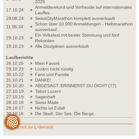
2025
Anmelderekord und Vorfreude auf internationales
17.10.24
Lauffes...
28.08.24
SwissCityMarathon komplett ausverkauft
Schon über 10.000 Anmeldungen - Halbmarathon
11.06.24
ausverkauf...
Ein Volksfest mit bester Stimmung und fünf
29.10.23
Rekorden
19.10.23
Alle Disziplinen ausverkauft
Laufberichte
26.10.25
Mein Favorit
29.10.23
Lozärn rockt rüüdig
30.10.22
Fans und Familie
31.10.21
DANKE!
25.10.20
ABGESAGT: ERINNERST DU DICH? (77)
27.10.19
Tatort Luzern
27.10.19
Sagenhaft
28.10.18
Swiss Made
29.10.17
Nichts ist Zufall
30.10.16
Die Stadt. Der See. Die Berge.
zurï¿½ck zur ï¿½bersicht