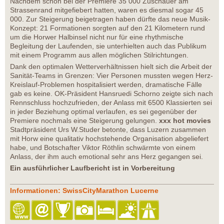
Nachdem schon bei der Premiere 35 000 Zuschauer am
Strassenrand mitgefiebert hatten, waren es diesmal sogar 45
000. Zur Steigerung beigetragen haben dürfte das neue Musik-
Konzept: 21 Formationen sorgten auf den 21 Kilometern rund
um die Horwer Halbinsel nicht nur für eine rhythmische
Begleitung der Laufenden, sie unterhielten auch das Publikum
mit einem Programm aus allen möglichen Stilrichtungen.
Dank den optimalen Wetterverhältnissen hielt sich die Arbeit der
Sanität-Teams in Grenzen: Vier Personen mussten wegen Herz-
Kreislauf-Problemen hospitalisiert werden, dramatische Fälle
gab es keine. OK-Präsident Hansruedi Schorno zeigte sich nach
Rennschluss hochzufrieden, der Anlass mit 6500 Klassierten sei
in jeder Beziehung optimal verlaufen, es sei gegenüber der
Premiere nochmals eine Steigerung gelungen.
xxx hot movies
Stadtpräsident Urs W.Studer betonte, dass Luzern zusammen
mit Horw eine qualitativ hochstehende Organisation abgeliefert
habe, und Botschafter Viktor Röthlin schwärmte von einem
Anlass, der ihm auch emotional sehr ans Herz gegangen sei.
Ein ausführlicher Laufbericht ist in Vorbereitung
Informationen: SwissCityMarathon Lucerne