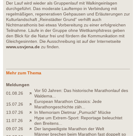
Der Lauf wird wieder als Gruppenlauf mit Walkingeinlagen
durchgeführt. Das moderate Lauftempo in Verbindung mit
regelmäßigen, regenerativen Gehpausen und Erläuterungen zur
Kulturlandschaft „Reinstädter Grund“ verhilft auch
Nichtmarathonis bei etwas Vorbereitung zu einer erfolgreichen
Teilnahme. Läufe in der Gruppe ohne Wettkampfstress geben
den Blick für die Natur frei und fördern die Kommunikation mit
Gleichgesinnten. Die Ausschreibung ist auf der Internetseite
www.usvjena.de
zu finden.
Mehr zum Thema
Meldungen
Vor 50 Jahren: Das historische Marathonlauf des
01.08.26
Waldema...
European Marathon Classics: Jede
15.07.26
Marathongeschichte zäh...
13.07.26
In Memoriam Dietmar „Pumuckl“ Mücke
Hype um Extrem-Sport: Reportage beleuchtet
11.07.26
den Breitens...
09.07.26
Der langweiligste Marathon der Welt
Männer brechen beim Marathon fast doppelt so