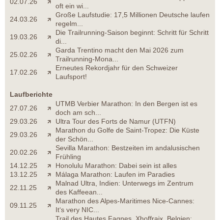
02.07.26
oft ein wi...
Große Laufstudie: 17,5 Millionen Deutsche laufen
24.03.26
regelm...
Die Trailrunning-Saison beginnt: Schritt für Schritt
19.03.26
di...
Garda Trentino macht den Mai 2026 zum
25.02.26
Trailrunning-Mona...
Erneutes Rekordjahr für den Schweizer
17.02.26
Laufsport!
Laufberichte
UTMB Verbier Marathon: In den Bergen ist es
27.07.26
doch am sch...
29.03.26
Ultra Tour des Forts de Namur (UTFN)
Marathon du Golfe de Saint-Tropez: Die Küste
29.03.26
der Schön...
Sevilla Marathon: Bestzeiten im andalusischen
20.02.26
Frühling
14.12.25
Honolulu Marathon: Dabei sein ist alles
13.12.25
Málaga Marathon: Laufen im Paradies
Malnad Ultra, Indien: Unterwegs im Zentrum
22.11.25
des Kaffeean...
Marathon des Alpes-Maritimes Nice-Cannes:
09.11.25
It‘s very NIC...
Trail des Hautes Fagnes, Xhoffraix, Belgien: