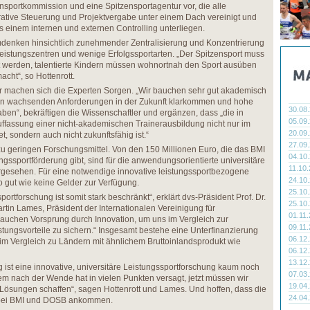
nsportkommission und eine Spitzensportagentur vor, die alle
rative Steuerung und Projektvergabe unter einem Dach vereinigt und
einem internen und externen Controlling unterliegen.
Umdenken hinsichtlich zunehmender Zentralisierung und Konzentrierung
eistungszentren und wenige Erfolgssportarten. „Der Spitzensport muss
ert werden, talentierte Kindern müssen wohnortnah den Sport ausüben
cht“, so Hottenrott.
er machen sich die Experten Sorgen. „Wir bauchen sehr gut akademisch
 den wachsenden Anforderungen in der Zukunft klarkommen und hohe
30.08
n“, bekräftigen die Wissenschaftler und ergänzen, dass „die in
05.09
ffassung einer nicht-akademischen Trainerausbildung nicht nur im
20.09
et, sondern auch nicht zukunftsfähig ist.“
27.09
ie zu geringen Forschungsmittel. Von den 150 Millionen Euro, die das BMI
04.10
ungssportförderung gibt, sind für die anwendungsorientierte universitäre
11.10
rgesehen. Für eine notwendige innovative leistungssportbezogene
24.10
 gut wie keine Gelder zur Verfügung.
25.10
ortforschung ist somit stark beschränkt“, erklärt dvs-Präsident Prof. Dr.
25.10
artin Lames, Präsident der Internationalen Vereinigung für
01.11
brauchen Vorsprung durch Innovation, um uns im Vergleich zur
09.11
stungsvorteile zu sichern.“ Insgesamt bestehe eine Unterfinanzierung
06.12
im Vergleich zu Ländern mit ähnlichem Bruttoinlandsprodukt wie
06.12
13.12
st eine innovative, universitäre Leistungssportforschung kaum noch
07.03
em nach der Wende hat in vielen Punkten versagt, jetzt müssen wir
19.04
Lösungen schaffen“, sagen Hottenrott und Lames. Und hoffen, dass die
24.04
s bei BMI und DOSB ankommen.