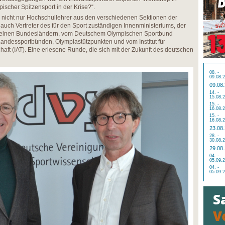
ischer Spitzensport in der Krise?“.
icht nur Hochschullehrer aus den verschiedenen Sektionen der
 auch Vertreter des für den Sport zuständigen Innenministeriums, der
inzelnen Bundesländern, vom Deutschem Olympischen Sportbund
andessportbünden, Olympiastützpunkten und vom Institut für
ft (IAT). Eine erlesene Runde, die sich mit der Zukunft des deutschen
08. -
09.08.
09.08
14. -
15.08.
15. -
16.08.
15. -
16.08.
23.08
28. -
30.08.
29.08
04. -
05.09.
04. -
05.09.