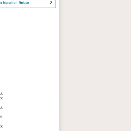
re Marathon-Reisen
ck
ck
ck
ck
ck