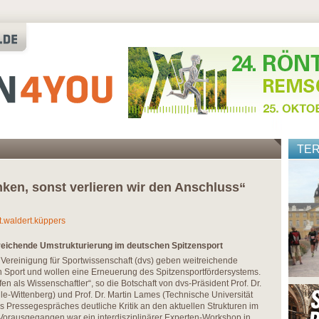
TE
en, sonst verlieren wir den Anschluss“
t.waldert.küppers
 reichende Umstrukturierung im deutschen Spitzensport
Vereinigung für Sportwissenschaft (dvs) geben weitreichende
 Sport und wollen eine Erneuerung des Spitzensportfördersystems.
en als Wissenschaftler“, so die Botschaft von dvs-Präsident Prof. Dr.
lle-Wittenberg) und Prof. Dr. Martin Lames (Technische Universität
Pressegespräches deutliche Kritik an den aktuellen Strukturen im
Vorausgegangen war ein interdisziplinärer Experten-Workshop in