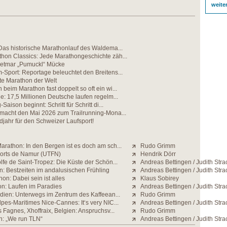
weite
Das historische Marathonlauf des Waldema...
hon Classics: Jede Marathongeschichte zäh...
etmar „Pumuckl“ Mücke
Sport: Reportage beleuchtet den Breitens...
te Marathon der Welt
beim Marathon fast doppelt so oft ein wi...
e: 17,5 Millionen Deutsche laufen regelm...
Saison beginnt: Schritt für Schritt di...
 macht den Mai 2026 zum Trailrunning-Mona...
jahr für den Schweizer Laufsport!
rathon: In den Bergen ist es doch am sch...
Rudo Grimm
Forts de Namur (UTFN)
Hendrik Dörr
fe de Saint-Tropez: Die Küste der Schön...
Andreas Bettingen / Judith Stra
n: Bestzeiten im andalusischen Frühling
Andreas Bettingen / Judith Stra
on: Dabei sein ist alles
Klaus Sobirey
n: Laufen im Paradies
Andreas Bettingen / Judith Stra
ndien: Unterwegs im Zentrum des Kaffeean...
Rudo Grimm
pes-Maritimes Nice-Cannes: It‘s very NIC...
Andreas Bettingen / Judith Stra
s Fagnes, Xhoffraix, Belgien: Anspruchsv...
Rudo Grimm
n: „We run TLN“
Andreas Bettingen / Judith Stra