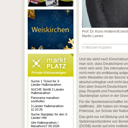
Prof. Dr. Kuno Hottenrott (rech
Martin Lames
© Michael Küppers
Und die sieht nach Einschätzun
man sich, dass Deutschland unt
mehr sein wird. Die internation
nicht mehr als erstklassig auf
mehr Medaillen ist der falsche W
Suche 1 Ticket für 3-
absolut untragbar und nicht da
Länder-Halbmarathon
Den aber braucht Deutschland un
SUCHE Skinfit 3 Länder
play, Respekt und Freundschaft
Halbmarathon
Stundenplan schon in der Grun
Panorama marathon
sonthofen
Für die Sportwissenschaftler i
3 Länder Halbmarathon
stattfindet. „Wir haben ein Ima
11.10.26
Potenzial, zur Schule der Natio
Suche Startplatz für den 3-
Das geht nur mit Bildung und W
Länder-HM
Spitzensportsystems von Bund
Ulm Halbmarathon /
(DOSB) wurde auf eine institut
Marathon27.09.2026