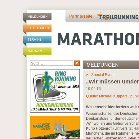
MELDUNGEN
LAUFBERICHTE
TERMINE
MAGAZIN
MELDUNGEN
Special Event
„Wir müssen umdenk
19.02.16
Quelle: Michael Küppers / punk
Wissenschaftler fordern weit
Wissenschaftler der Deutschen 
Denkanstöße für den deutschen
„Wir wollen uns Gehör verschaff
Kuno Hottenrott (Universität Ha
München), die im Rahmen eines 
deutschen Spitzensport übten. 