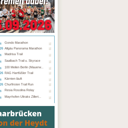
Gondo Marathon
26
.26
Allgäu Panorama Marathon
Madrisa Trail
26
Saalbach Trail u. Skyrace
26
100 Meilen Berlin (Mauerw...
26
.26
RAG Hartfüßler Trail
Kärnten läuft
26
.26
Churfirsten Trail Run
Resia Rosolina Relay
26
Mayrhofen Ultraks Zillert...
26