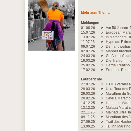
Mehr zum Thema
Meldungen
01.08.26
Vor 50 Jahren: 
15.07.26
European Marat
13.07.26
In Memoriam Di
11.07.26
Hype um Extrem-
09.07.26
Der langweiligs
02.07.26
Männer brechen 
24.03.26
Große Laufstudi
19.03.26
Die Trailrunning-
25.02.26
Garda Trentino
17.02.26
Erneutes Rekord
Laufberichte
27.07.26
UTMB Verbier Ma
29.03.26
Ultra Tour des 
29.03.26
Marathon du Gol
20.02.26
Sevilla Maratho
14.12.25
Honolulu Marath
13.12.25
Málaga Maratho
22.11.25
Malnad Ultra, I
09.11.25
Marathon des Al
27.09.25
Trail des Haute
13.09.25
Tallinn Maratho