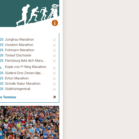
.26
Jungfrau-Marathon
.26
Usedom-Marathon
.26
Fehmarn-Marathon
.26
Torlauf Dachstein
.26
Flensburg liebt dich Mara...
Kopie von P-Weg Marathon
26
.26
Südtirol Drei Zinnen Alpi...
.26
Erfurt Marathon
.26
Scholle Natur Marathon
.26
Südthüringentrail
re Termine