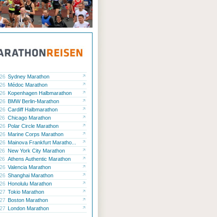
.26
Sydney Marathon
.26
Médoc Marathon
.26
Kopenhagen Halbmarathon
.26
BMW Berlin-Marathon
.26
Cardiff Halbmarathon
.26
Chicago Marathon
.26
Polar Circle Marathon
.26
Marine Corps Marathon
.26
Mainova Frankfurt Maratho...
.26
New York City Marathon
.26
Athens Authentic Marathon
.26
Valencia Marathon
.26
Shanghai Marathon
.26
Honolulu Marathon
.27
Tokio Marathon
.27
Boston Marathon
.27
London Marathon