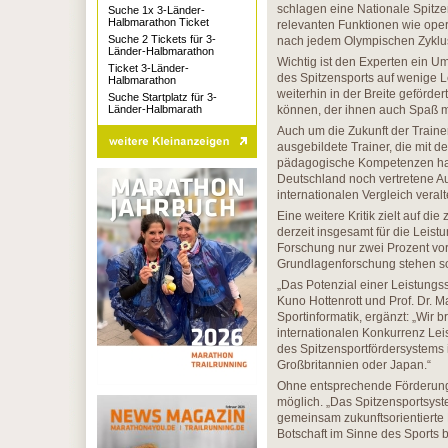
schlagen eine Nationale Spitze
Suche 1x 3-Länder-
Halbmarathon Ticket
relevanten Funktionen wie ope
Suche 2 Tickets für 3-
nach jedem Olympischen Zyklus 
Länder-Halbmarathon
Wichtig ist den Experten ein 
Ticket 3-Länder-
des Spitzensports auf wenige L
Halbmarathon
weiterhin in der Breite geförd
Suche Startplatz für 3-
Länder-Halbmarath
können, der ihnen auch Spaß ma
Auch um die Zukunft der Train
ausgebildete Trainer, die mit
pädagogische Kompetenzen habe
Deutschland noch vertretene Au
internationalen Vergleich veralt
Eine weitere Kritik zielt auf d
derzeit insgesamt für die Leist
Forschung nur zwei Prozent vo
Grundlagenforschung stehen so
„Das Potenzial einer Leistungssp
Kuno Hottenrott und Prof. Dr. M
Sportinformatik, ergänzt: „Wir 
internationalen Konkurrenz Lei
des Spitzensportfördersystems 
Großbritannien oder Japan.“
Ohne entsprechende Förderung i
möglich. „Das Spitzensportsyst
gemeinsam zukunftsorientierte 
Botschaft im Sinne des Sport