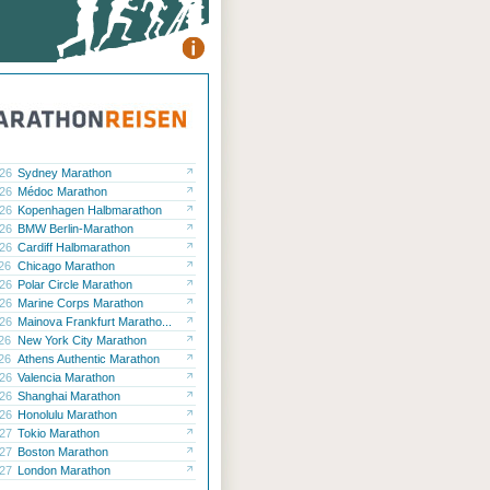
.26
Sydney Marathon
.26
Médoc Marathon
.26
Kopenhagen Halbmarathon
.26
BMW Berlin-Marathon
.26
Cardiff Halbmarathon
.26
Chicago Marathon
.26
Polar Circle Marathon
.26
Marine Corps Marathon
.26
Mainova Frankfurt Maratho...
.26
New York City Marathon
.26
Athens Authentic Marathon
.26
Valencia Marathon
.26
Shanghai Marathon
.26
Honolulu Marathon
.27
Tokio Marathon
.27
Boston Marathon
.27
London Marathon