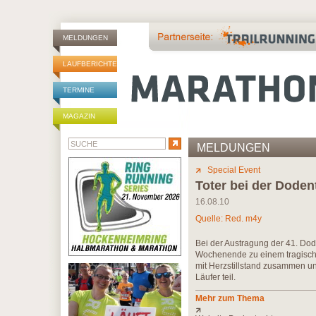
MELDUNGEN
LAUFBERICHTE
TERMINE
MAGAZIN
MELDUNGEN
Special Event
Toter bei der Doden
16.08.10
Quelle: Red. m4y
Bei der Austragung der 41. Do
Wochenende zu einem tragischen
mit Herzstillstand zusammen u
Läufer teil.
Mehr zum Thema