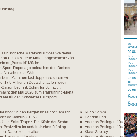
 Ostertag
08. -
09.08.
09.08
Das historische Marathonlauf des Waldema...
14. -
hon Classics: Jede Marathongeschichte zäh...
15.08.
etmar „Pumuckl“ Mücke
15. -
16.08.
Sport: Reportage beleuchtet den Breitens...
15. -
te Marathon der Welt
16.08.
beim Marathon fast doppelt so oft ein wi...
23.08
e: 17,5 Millionen Deutsche laufen regelm...
28. -
30.08.
Saison beginnt: Schritt für Schritt di...
29.08
 macht den Mai 2026 zum Trailrunning-Mona...
04. -
jahr für den Schweizer Laufsport!
05.09.
04. -
05.09.
rathon: In den Bergen ist es doch am sch...
Rudo Grimm
Forts de Namur (UTFN)
Hendrik Dörr
fe de Saint-Tropez: Die Küste der Schön...
Andreas Bettingen / Judith Stra
n: Bestzeiten im andalusischen Frühling
Andreas Bettingen / Judith Stra
on: Dabei sein ist alles
Klaus Sobirey
n: Laufen im Paradies
Andreas Bettingen / Judith Stra