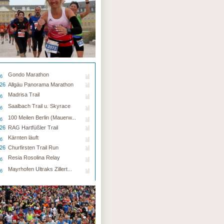
Gondo Marathon
26
.26
Allgäu Panorama Marathon
Madrisa Trail
26
Saalbach Trail u. Skyrace
26
100 Meilen Berlin (Mauerw...
26
.26
RAG Hartfüßler Trail
Kärnten läuft
26
.26
Churfirsten Trail Run
Resia Rosolina Relay
26
Mayrhofen Ultraks Zillert...
26
ck
ck
ck