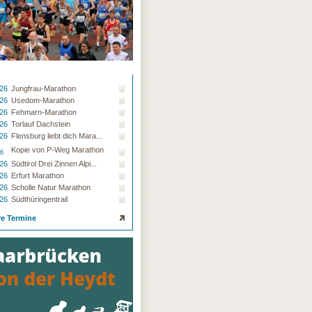
ck
ck
.26
Jungfrau-Marathon
.26
Usedom-Marathon
.26
Fehmarn-Marathon
.26
Torlauf Dachstein
.26
Flensburg liebt dich Mara...
Kopie von P-Weg Marathon
26
.26
Südtirol Drei Zinnen Alpi...
.26
Erfurt Marathon
.26
Scholle Natur Marathon
.26
Südthüringentrail
re Termine