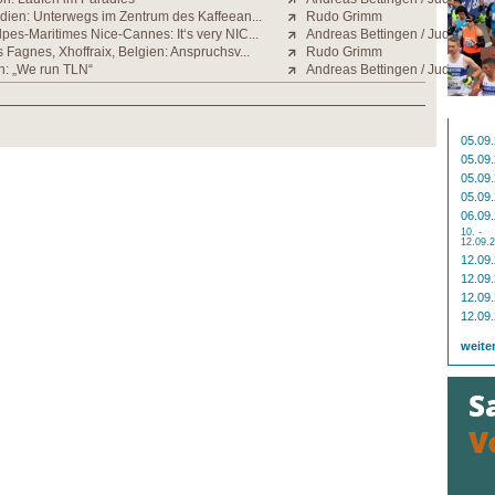
ndien: Unterwegs im Zentrum des Kaffeean...
Rudo Grimm
pes-Maritimes Nice-Cannes: It‘s very NIC...
Andreas Bettingen / Judith Stra
s Fagnes, Xhoffraix, Belgien: Anspruchsv...
Rudo Grimm
n: „We run TLN“
Andreas Bettingen / Judith Stra
05.09
05.09
05.09
05.09
06.09
10. -
12.09.
12.09
12.09
12.09
12.09
weite