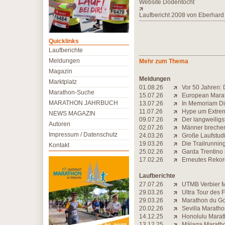
Website Dodentocht
Laufbericht 2008 von Eberhard
Quicklinks
Laufberichte
Meldungen
Mehr zum Thema
Magazin
Meldungen
Marktplatz
01.08.26
Vor 50 Jahren: 
Marathon-Suche
15.07.26
European Marat
MARATHON JAHRBUCH
13.07.26
In Memoriam Di
11.07.26
Hype um Extrem-
NEWS MAGAZIN
09.07.26
Der langweiligs
Autoren
02.07.26
Männer brechen 
Impressum / Datenschutz
24.03.26
Große Laufstudi
19.03.26
Die Trailrunning-
Kontakt
25.02.26
Garda Trentino
17.02.26
Erneutes Rekord
Laufberichte
27.07.26
UTMB Verbier Ma
29.03.26
Ultra Tour des 
29.03.26
Marathon du Gol
20.02.26
Sevilla Maratho
14.12.25
Honolulu Marath
13.12.25
Málaga Maratho