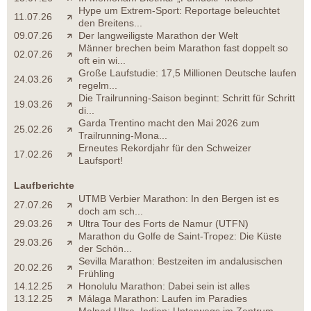
Hype um Extrem-Sport: Reportage beleuchtet
11.07.26
den Breitens...
09.07.26
Der langweiligste Marathon der Welt
Männer brechen beim Marathon fast doppelt so
02.07.26
oft ein wi...
Große Laufstudie: 17,5 Millionen Deutsche laufen
24.03.26
regelm...
Die Trailrunning-Saison beginnt: Schritt für Schritt
19.03.26
di...
Garda Trentino macht den Mai 2026 zum
25.02.26
Trailrunning-Mona...
Erneutes Rekordjahr für den Schweizer
17.02.26
Laufsport!
Laufberichte
UTMB Verbier Marathon: In den Bergen ist es
27.07.26
doch am sch...
29.03.26
Ultra Tour des Forts de Namur (UTFN)
Marathon du Golfe de Saint-Tropez: Die Küste
29.03.26
der Schön...
Sevilla Marathon: Bestzeiten im andalusischen
20.02.26
Frühling
14.12.25
Honolulu Marathon: Dabei sein ist alles
13.12.25
Málaga Marathon: Laufen im Paradies