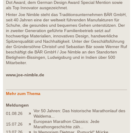
Dot Award, dem German Design Award Special Mention sowie
als Top Innovator ausgezeichnet.
Hinter Joe Nimble steht das Traditionsunternehmen BÄR GmbH,
seit 40 Jahren eine der weltweit führenden Manufakturen für
Schuhe, die gesundes und bequemes Gehen unterstützen. Der
in zweiter Generation geführte Familienbetrieb setzt auf
hochwertige Materialien, innovatives Design, handwerkliche
Spitzenqualität und Nachhaltigkeit. Unter der Geschäftsführung
der Gründersöhne Christof und Sebastian Bär sowie Werner Ruf
beschäftigt die BÄR GmbH / Joe Nimble an den Standorten
Bietigheim-Bissingen, Ludwigsburg und in Indien über 500
Mitarbeiter.
www.joe-nimble.de
Mehr zum Thema
Meldungen
Vor 50 Jahren: Das historische Marathonlauf des
01.08.26
Waldema...
European Marathon Classics: Jede
15.07.26
Marathongeschichte zäh...
13.07.26
In Memoriam Dietmar „Pumuckl“ Mücke