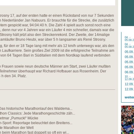
osny 17, auf der ersten hatte er einen Rückstand von nur 7 Sekunden
en Niederländer Jan Nabuurs. Er brauchte für die Strecke, die zusätzlich
rn gespickt war, 94:04:40 h. Die Zahl 4 spielt auch sonst noch eine
, denn nur vor 4 Jahren war ein Läufer 4 min schneller, damals war die
Strosny hält jetzt also den Streckenrekord. Der Zweite, der 14malige
04. -
eamläufer Bruno Heubi, war über 5 h langsamer als René Strosny.
05.09.
04. -
g, für den er 18 Tage lang mit mehr als 12 km/h unterwegs war, als den
05.09.
n Laufkarriere. Sein großes Ziel 2009 ist die erfolgreiche Teilnahme am
05.09
 von 64 Tagen Bari in Süditalien mit dem Nordkap laufend verbinden
05.09
05.09
 Frauen sowie neun deutsche Männer am Start, zwei Läufer mußten
05.09
 Teilnehmer überhaupt war Richard Hofbauer aus Rosenheim. Der
06.09
 h den 34. Platz.
10. -
12.09.
12.09
12.09
weite
Das historische Marathonlauf des Waldema...
hon Classics: Jede Marathongeschichte zäh...
etmar „Pumuckl“ Mücke
Sport: Reportage beleuchtet den Breitens...
te Marathon der Welt
beim Marathon fast doppelt so oft ein wi...