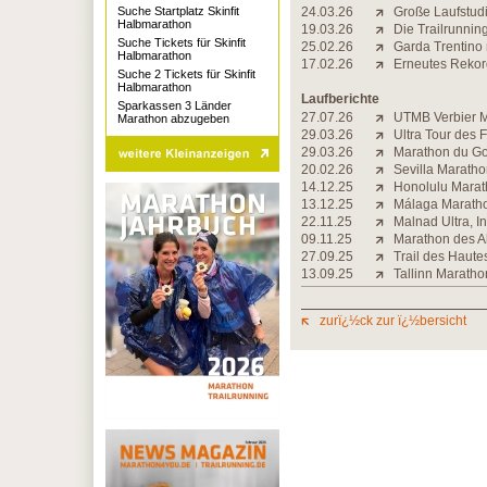
Suche Startplatz Skinfit
24.03.26
Große Laufstudi
Halbmarathon
19.03.26
Die Trailrunning-
Suche Tickets für Skinfit
25.02.26
Garda Trentino
Halbmarathon
17.02.26
Erneutes Rekord
Suche 2 Tickets für Skinfit
Halbmarathon
Laufberichte
Sparkassen 3 Länder
27.07.26
UTMB Verbier Ma
Marathon abzugeben
29.03.26
Ultra Tour des 
29.03.26
Marathon du Gol
20.02.26
Sevilla Maratho
14.12.25
Honolulu Marath
13.12.25
Málaga Maratho
22.11.25
Malnad Ultra, I
09.11.25
Marathon des Al
27.09.25
Trail des Haute
13.09.25
Tallinn Maratho
zurï¿½ck zur ï¿½bersicht