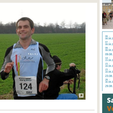
06. -
08.08.
07. -
09.08.
08. -
09.08.
09.08
14. -
15.08.
15. -
16.08.
15. -
16.08.
23.08
28. -
30.08.
29.08