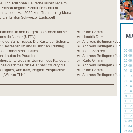
e: 17,5 Millionen Deutsche laufen regelm...
Saison beginnt: Schritt für Schritt di...
 macht den Mai 2026 zum Trailrunning-Mona...
jahr für den Schweizer Laufsport!
rathon: In den Bergen ist es doch am sch...
Rudo Grimm
Forts de Namur (UTFN)
Hendrik Dörr
fe de Saint-Tropez: Die Küste der Schön...
Andreas Bettingen / Judith Stra
n: Bestzeiten im andalusischen Frühling
Andreas Bettingen / Judith Stra
30.08
on: Dabei sein ist alles
Klaus Sobirey
n: Laufen im Paradies
Andreas Bettingen / Judith Stra
05.09
ndien: Unterwegs im Zentrum des Kaffeean...
Rudo Grimm
20.09
pes-Maritimes Nice-Cannes: It‘s very NIC...
Andreas Bettingen / Judith Stra
27.09
s Fagnes, Xhoffraix, Belgien: Anspruchsv...
Rudo Grimm
04.10
n: „We run TLN“
Andreas Bettingen / Judith Stra
11.10
24.10
25.10
25.10
01.11
09.11
06.12
06.12
13.12
07.03
19.04
24.04