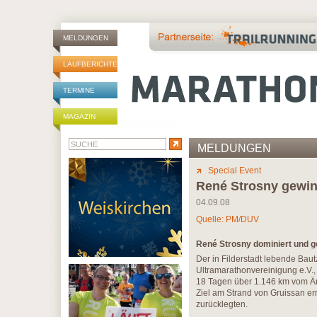
MELDUNGEN
LAUFBERICHTE
TERMINE
MAGAZIN
MELDUNGEN
Special Event
René Strosny gewin
04.09.08
Quelle: PM/DUV
René Strosny dominiert und 
Der in Filderstadt lebende Bau
Ultramarathonvereinigung e.V.,
18 Tagen über 1.146 km vom Är
Ziel am Strand von Gruissan err
zurücklegten.