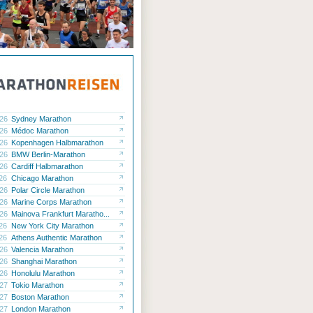
ck
ck
.26
Sydney Marathon
ck
.26
Médoc Marathon
.26
Kopenhagen Halbmarathon
ck
.26
BMW Berlin-Marathon
.26
Cardiff Halbmarathon
ck
.26
Chicago Marathon
.26
Polar Circle Marathon
.26
Marine Corps Marathon
.26
Mainova Frankfurt Maratho...
.26
New York City Marathon
.26
Athens Authentic Marathon
.26
Valencia Marathon
.26
Shanghai Marathon
.26
Honolulu Marathon
.27
Tokio Marathon
.27
Boston Marathon
.27
London Marathon