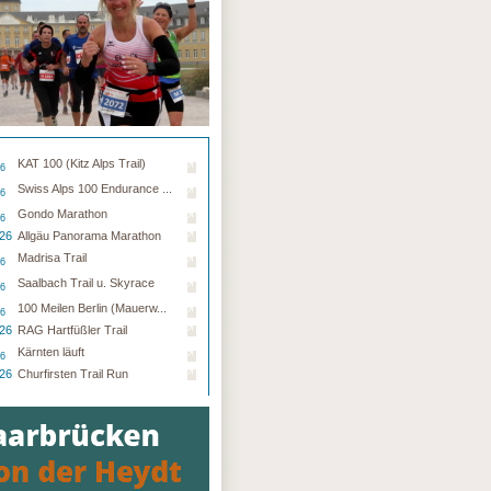
KAT 100 (Kitz Alps Trail)
26
Swiss Alps 100 Endurance ...
26
Gondo Marathon
26
.26
Allgäu Panorama Marathon
Madrisa Trail
26
Saalbach Trail u. Skyrace
26
100 Meilen Berlin (Mauerw...
26
.26
RAG Hartfüßler Trail
Kärnten läuft
26
.26
Churfirsten Trail Run