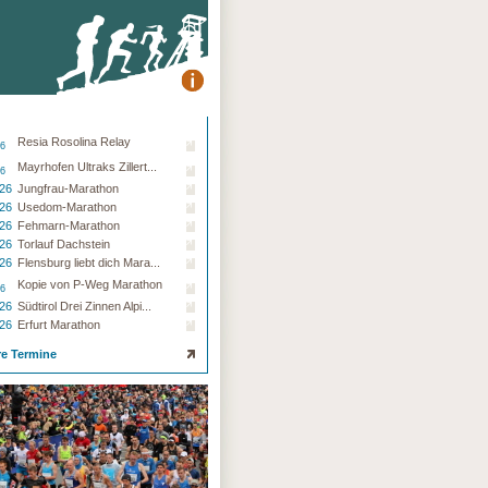
Resia Rosolina Relay
26
Mayrhofen Ultraks Zillert...
26
.26
Jungfrau-Marathon
.26
Usedom-Marathon
.26
Fehmarn-Marathon
.26
Torlauf Dachstein
.26
Flensburg liebt dich Mara...
Kopie von P-Weg Marathon
26
.26
Südtirol Drei Zinnen Alpi...
.26
Erfurt Marathon
re Termine