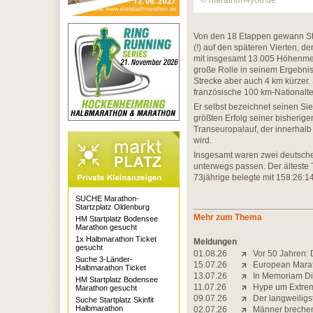
© marathon4you.de
Von den 18 Etappen gewann Str
(!) auf den späteren Vierten, d
mit insgesamt 13.005 Höhenmete
große Rolle in seinem Ergebnis
Strecke aber auch 4 km kürzer. 
französische 100 km-Nationalt
Er selbst bezeichnet seinen Sie
größten Erfolg seiner bisherige
Transeuropalauf, der innerhalb
wird.
Insgesamt waren zwei deutsche
unterwegs passen. Der älteste
73jährige belegte mit 158:26:14
SUCHE Marathon-
Startzplatz Oldenburg
Mehr zum Thema
HM Startplatz Bodensee
Marathon gesucht
1x Halbmarathon Ticket
Meldungen
gesucht
01.08.26
Vor 50 Jahren: 
Suche 3-Länder-
15.07.26
European Marat
Halbmarathon Ticket
13.07.26
In Memoriam Di
HM Startplatz Bodensee
11.07.26
Hype um Extrem-
Marathon gesucht
09.07.26
Der langweiligs
Suche Startplatz Skinfit
Halbmarathon
02.07.26
Männer brechen 