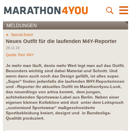
MELDUNGEN
Special Event
Neues Outfit für die laufenden M4Y-Reporter
28.11.19
Quelle: Red. M4Y
Je mehr man läuft, desto mehr Wert legt man auf das Outfit.
Besonders wichtig sind dabei Material und Schnitt. Und
wenn dann auch noch das Design gefällt, ist alles super.
„Super“ finden jedenfalls die laufenden M4Y-Reporterinnen
und –Reporter ihr aktuelles Outfit im Marathon4you-Look,
das neuerdings von artiva kommt, dem jungen,
aufstrebenden Sportswear-Label aus Berlin. Neben einer
eigenen kleinen Kollektion wird dort unter dem Leitspruch
„customized Sportswear“ maßgeschneiderte
Sportbekleidung kreiert, designt und in Bundesliga-
Qualität produziert.