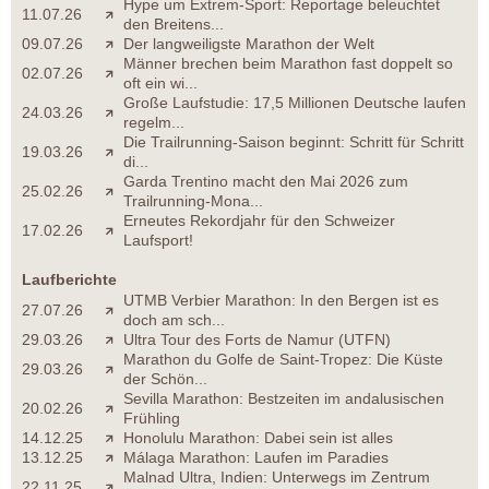
Hype um Extrem-Sport: Reportage beleuchtet
11.07.26
den Breitens...
09.07.26
Der langweiligste Marathon der Welt
Männer brechen beim Marathon fast doppelt so
02.07.26
oft ein wi...
Große Laufstudie: 17,5 Millionen Deutsche laufen
24.03.26
regelm...
Die Trailrunning-Saison beginnt: Schritt für Schritt
19.03.26
di...
Garda Trentino macht den Mai 2026 zum
25.02.26
Trailrunning-Mona...
Erneutes Rekordjahr für den Schweizer
17.02.26
Laufsport!
Laufberichte
UTMB Verbier Marathon: In den Bergen ist es
27.07.26
doch am sch...
29.03.26
Ultra Tour des Forts de Namur (UTFN)
Marathon du Golfe de Saint-Tropez: Die Küste
29.03.26
der Schön...
Sevilla Marathon: Bestzeiten im andalusischen
20.02.26
Frühling
14.12.25
Honolulu Marathon: Dabei sein ist alles
13.12.25
Málaga Marathon: Laufen im Paradies
Malnad Ultra, Indien: Unterwegs im Zentrum
22.11.25