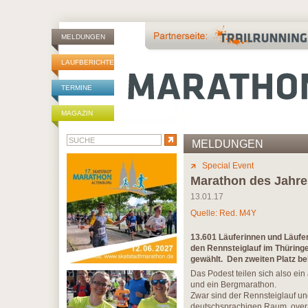
MELDUNGEN
LAUFBERICHTE
TERMINE
MAGAZIN
MELDUNGEN
Special Event
Marathon des Jahres
13.01.17
Quelle: Red. M4Y
13.601 Läuferinnen und Läufer
den Rennsteiglauf im Thüringe
gewählt. Den zweiten Platz b
Das Podest teilen sich also ei
und ein Bergmarathon.
Zwar sind der Rennsteiglauf un
deutschsprachigen Raum, overal