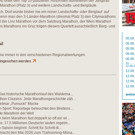
 4) unter den Top 10 platzieren. Ansonsten dominieren der Jungfrau
t Marathon (Platz 3) und weitere Landschafts- und Bergläufe.
h. Dort wurde bisher nie ein reiner Landschafts- oder Berglauf auf
 wenn man den 3-Länder-Marathon (diesmal Platz 3) den Citymarathons
al der Linz Marathon vor dem Salzburg Marathon, der Wien Marathon
es Marathons ins Graz folgen diesem Quartett ausschließlich Berg- und
05.09
il
05.09
05.09
05.09
wie immer in den verschiedenen Regionalwertungen.
06.09
 eingesehen werden
10. -
12.09.
12.09
12.09
12.09
12.09
Das historische Marathonlauf des Waldema...
weite
hon Classics: Jede Marathongeschichte zäh...
etmar „Pumuckl“ Mücke
Sport: Reportage beleuchtet den Breitens...
te Marathon der Welt
beim Marathon fast doppelt so oft ein wi...
e: 17,5 Millionen Deutsche laufen regelm...
Saison beginnt: Schritt für Schritt di...
 macht den Mai 2026 zum Trailrunning-Mona...