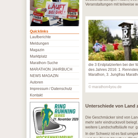
Veranstaltungen mit teilweise 
Quicklinks
Laufberichte
Meldungen
Magazin
Marktplatz
Marathon-Suche
die 3 Erstplatzierten bei de
MARATHON JAHRBUCH
des Jahres 2016: 1. Rennsteig
Marathon, 3. Jungfrau Marat
NEWS MAGAZIN
Autoren
© marathon4you.de
Impressum / Datenschutz
Kontakt
Unterschiede von Land 
Die Geschmäcker sind von Land
mehr sehr eindrucksvoll belegt.
weitere Landschaftsläufe nur 
In der Schweiz ist es fast umge