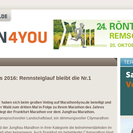
TE
 2016: Rennsteiglauf bleibt die Nr.1
 haben sich beim großen Voting auf Marathon4you.de beteiligt und
r Wald zum dritten Mal in Folge zu ihrem Marathon des Jahres
elegt der Frankfurt Marathon vor dem Jungfrau Marathon.
n anspruchsvoller Landschaftslauf, ein stimmungsvoller Citymarathon
d der Jungfrau Marathon in ihrer Kategorie die teilnehmerstärksten im
l aber keineswegs. Auch Frankfurt als beliebtester Citymarathon lässt