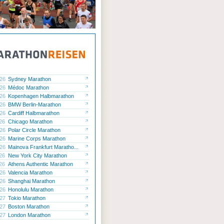
ck
ck
ck
.26
Sydney Marathon
ck
.26
Médoc Marathon
.26
Kopenhagen Halbmarathon
ck
.26
BMW Berlin-Marathon
.26
Cardiff Halbmarathon
.26
Chicago Marathon
.26
Polar Circle Marathon
.26
Marine Corps Marathon
.26
Mainova Frankfurt Maratho...
.26
New York City Marathon
.26
Athens Authentic Marathon
.26
Valencia Marathon
.26
Shanghai Marathon
.26
Honolulu Marathon
.27
Tokio Marathon
.27
Boston Marathon
.27
London Marathon