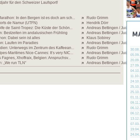
jahr für den Schweizer Laufsport!
rathon: In den Bergen ist es doch am sch...
Rudo Grimm
Forts de Namur (UTFN)
Hendrik Dörr
fe de Saint-Tropez: Die Küste der Schön...
Andreas Bettingen / Judith Stra
n: Bestzeiten im andalusischen Frühling
Andreas Bettingen / Judith Stra
on: Dabei sein ist alles
Klaus Sobirey
n: Laufen im Paradies
Andreas Bettingen / Judith Stra
ndien: Unterwegs im Zentrum des Kaffeean...
Rudo Grimm
30.08
pes-Maritimes Nice-Cannes: It‘s very NIC...
Andreas Bettingen / Judith Stra
05.09
s Fagnes, Xhoffraix, Belgien: Anspruchsv...
Rudo Grimm
20.09
n: „We run TLN“
Andreas Bettingen / Judith Stra
27.09
04.10
11.10
24.10
25.10
25.10
01.11
09.11
06.12
06.12
13.12
07.03
19.04
24.04