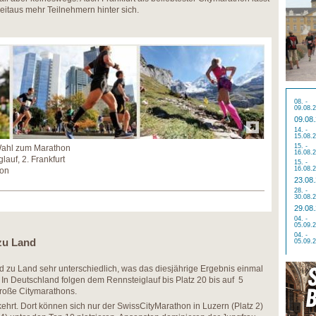
weitaus mehr Teilnehmern hinter sich.
08. -
09.08.
09.08
14. -
15.08.
15. -
r Wahl zum Marathon
16.08.
lauf, 2. Frankfurt
15. -
16.08.
hon
23.08
28. -
30.08.
29.08
04. -
05.09.
04. -
zu Land
05.09.
 zu Land sehr unterschiedlich, was das diesjährige Ergebnis einmal
 In Deutschland folgen dem Rennsteiglauf bis Platz 20 bis auf 5
große Citymarathons.
kehrt. Dort können sich nur der SwissCityMarathon in Luzern (Platz 2)