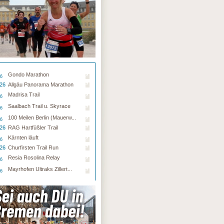
Gondo Marathon
26
.26
Allgäu Panorama Marathon
Madrisa Trail
26
Saalbach Trail u. Skyrace
26
100 Meilen Berlin (Mauerw...
26
.26
RAG Hartfüßler Trail
Kärnten läuft
26
.26
Churfirsten Trail Run
Resia Rosolina Relay
26
Mayrhofen Ultraks Zillert...
26