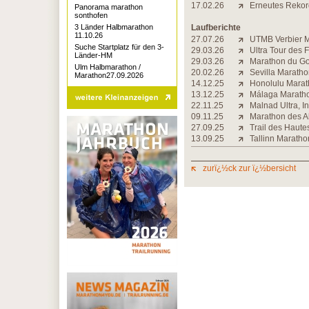
17.02.26
Erneutes Rekord
Panorama marathon
sonthofen
3 Länder Halbmarathon
Laufberichte
11.10.26
27.07.26
UTMB Verbier Ma
Suche Startplatz für den 3-
29.03.26
Ultra Tour des 
Länder-HM
29.03.26
Marathon du Gol
Ulm Halbmarathon /
20.02.26
Sevilla Maratho
Marathon27.09.2026
14.12.25
Honolulu Marath
13.12.25
Málaga Maratho
22.11.25
Malnad Ultra, I
09.11.25
Marathon des Al
27.09.25
Trail des Haute
13.09.25
Tallinn Maratho
zurï¿½ck zur ï¿½bersicht