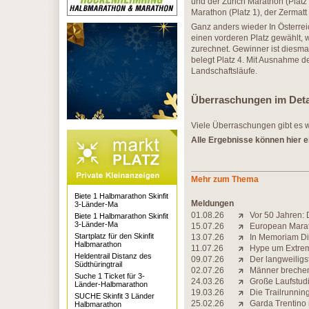
und der Zürich Marathon (Platz
Marathon (Platz 1), der Zermat
Ganz anders wieder In Österreic
einen vorderen Platz gewählt,
zurechnet. Gewinner ist diesm
belegt Platz 4. Mit Ausnahme d
Landschaftsläufe.
Überraschungen im Deta
Viele Überraschungen gibt es 
Alle Ergebnisse können hier
Mehr zum Thema
Biete 1 Halbmarathon Skinfit
Meldungen
3-Länder-Ma
01.08.26
Vor 50 Jahren: 
Biete 1 Halbmarathon Skinfit
3-Länder-Ma
15.07.26
European Marat
Startplatz für den Skinfit
13.07.26
In Memoriam Di
Halbmarathon
11.07.26
Hype um Extrem-
Heldentrail Distanz des
09.07.26
Der langweiligs
Südthüringtrail
02.07.26
Männer brechen 
Suche 1 Ticket für 3-
24.03.26
Große Laufstudi
Länder-Halbmarathon
19.03.26
Die Trailrunning-
SUCHE Skinfit 3 Länder
25.02.26
Garda Trentino
Halbmarathon