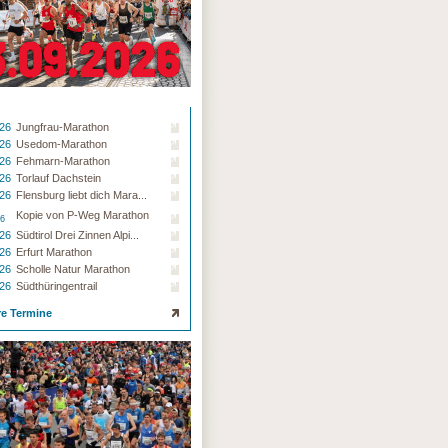
.26
Jungfrau-Marathon
.26
Usedom-Marathon
.26
Fehmarn-Marathon
.26
Torlauf Dachstein
.26
Flensburg liebt dich Mara...
Kopie von P-Weg Marathon
26
.26
Südtirol Drei Zinnen Alpi...
.26
Erfurt Marathon
.26
Scholle Natur Marathon
.26
Südthüringentrail
re Termine