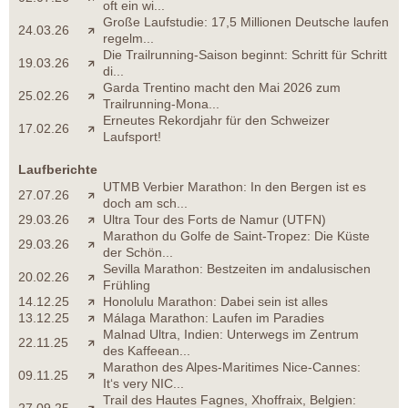
oft ein wi...
Große Laufstudie: 17,5 Millionen Deutsche laufen
24.03.26
regelm...
Die Trailrunning-Saison beginnt: Schritt für Schritt
19.03.26
di...
Garda Trentino macht den Mai 2026 zum
25.02.26
Trailrunning-Mona...
Erneutes Rekordjahr für den Schweizer
17.02.26
Laufsport!
Laufberichte
UTMB Verbier Marathon: In den Bergen ist es
27.07.26
doch am sch...
29.03.26
Ultra Tour des Forts de Namur (UTFN)
Marathon du Golfe de Saint-Tropez: Die Küste
29.03.26
der Schön...
Sevilla Marathon: Bestzeiten im andalusischen
20.02.26
Frühling
14.12.25
Honolulu Marathon: Dabei sein ist alles
13.12.25
Málaga Marathon: Laufen im Paradies
Malnad Ultra, Indien: Unterwegs im Zentrum
22.11.25
des Kaffeean...
Marathon des Alpes-Maritimes Nice-Cannes:
09.11.25
It‘s very NIC...
Trail des Hautes Fagnes, Xhoffraix, Belgien: