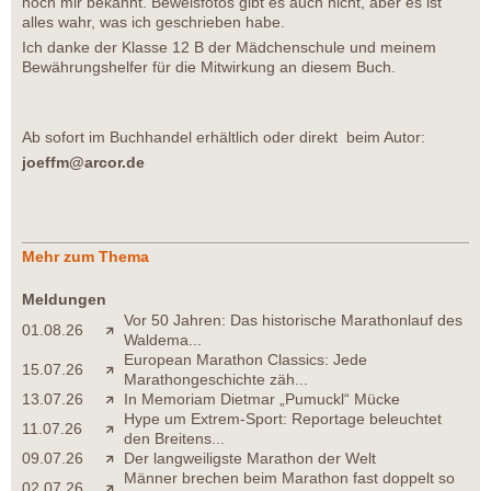
noch mir bekannt. Beweisfotos gibt es auch nicht, aber es ist
alles wahr, was ich geschrieben habe.
Ich danke der Klasse 12 B der Mädchenschule und meinem
Bewährungshelfer für die Mitwirkung an diesem Buch.
Ab sofort im Buchhandel erhältlich oder direkt beim Autor:
joeffm@arcor.de
Mehr zum Thema
Meldungen
Vor 50 Jahren: Das historische Marathonlauf des
01.08.26
Waldema...
European Marathon Classics: Jede
15.07.26
Marathongeschichte zäh...
13.07.26
In Memoriam Dietmar „Pumuckl“ Mücke
Hype um Extrem-Sport: Reportage beleuchtet
11.07.26
den Breitens...
09.07.26
Der langweiligste Marathon der Welt
Männer brechen beim Marathon fast doppelt so
02.07.26