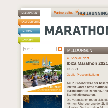
MELDUNGEN
LAUFBERICHTE
TERMINE
MAGAZIN
MELDUNGEN
Special Event
Ibiza Marathon 202
15.09.21
Quelle: Pressemitteilung
Am 2. Oktober wird der beliebt
letzten Jahres hätte stattfind
durchgeführten Rennens. Ange
Staffelhalbmarathon.
Die Veranstalter freuen sich, d
können: Überquerung der Ziell
inklusive. Der Lauf ist perfekt