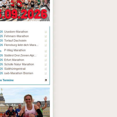
ck
.26
Usedom-Marathon
ck
.26
Fehmarn-Marathon
.26
Torlauf Dachstein
ck
.26
Flensburg liebt dich Mara...
ck
P-Weg Marathon
26
.26
Südtirol Drei Zinnen Alpi...
ck
.26
Erfurt Marathon
.26
Scholle Natur Marathon
.26
Südthüringentrail
.26
swb-Marathon Bremen
re Termine