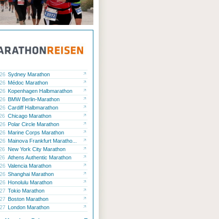
.26
Sydney Marathon
.26
Médoc Marathon
.26
Kopenhagen Halbmarathon
.26
BMW Berlin-Marathon
.26
Cardiff Halbmarathon
.26
Chicago Marathon
.26
Polar Circle Marathon
.26
Marine Corps Marathon
.26
Mainova Frankfurt Maratho...
.26
New York City Marathon
.26
Athens Authentic Marathon
.26
Valencia Marathon
.26
Shanghai Marathon
.26
Honolulu Marathon
.27
Tokio Marathon
.27
Boston Marathon
.27
London Marathon