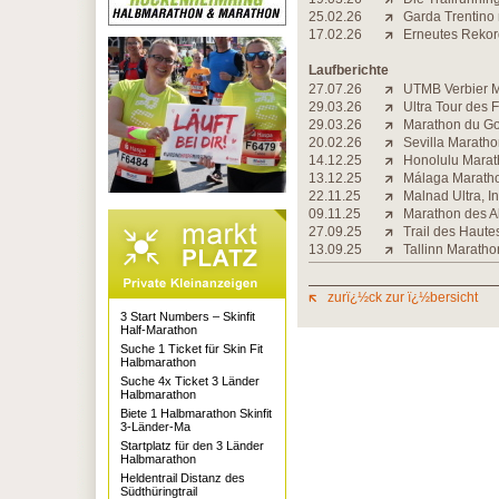
25.02.26
Garda Trentino
17.02.26
Erneutes Rekord
Laufberichte
27.07.26
UTMB Verbier Ma
29.03.26
Ultra Tour des 
29.03.26
Marathon du Gol
20.02.26
Sevilla Maratho
14.12.25
Honolulu Marath
13.12.25
Málaga Maratho
22.11.25
Malnad Ultra, I
09.11.25
Marathon des Al
27.09.25
Trail des Haute
13.09.25
Tallinn Maratho
zurï¿½ck zur ï¿½bersicht
3 Start Numbers – Skinfit
Half-Marathon
Suche 1 Ticket für Skin Fit
Halbmarathon
Suche 4x Ticket 3 Länder
Halbmarathon
Biete 1 Halbmarathon Skinfit
3-Länder-Ma
Startplatz für den 3 Länder
Halbmarathon
Heldentrail Distanz des
Südthüringtrail