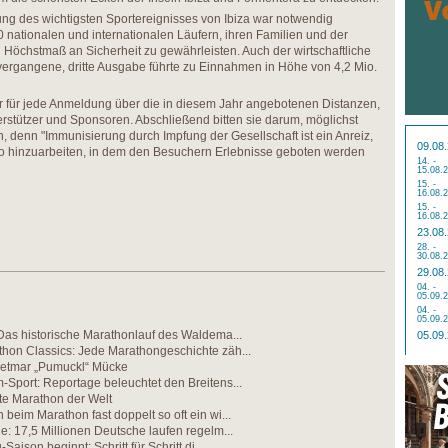
ng des wichtigsten Sportereignisses von Ibiza war notwendig
nationalen und internationalen Läufern, ihren Familien und der
Höchstmaß an Sicherheit zu gewährleisten. Auch der wirtschaftliche
vergangene, dritte Ausgabe führte zu Einnahmen in Höhe von 4,2 Mio.
r für jede Anmeldung über die in diesem Jahr angebotenen Distanzen,
erstützer und Sponsoren. Abschließend bitten sie darum, möglichst
, denn "Immunisierung durch Impfung der Gesellschaft ist ein Anreiz,
09.08
rio hinzuarbeiten, in dem den Besuchern Erlebnisse geboten werden
14. -
15.08.
15. -
16.08.
15. -
16.08.
23.08
28. -
30.08.
29.08
04. -
05.09.
04. -
05.09.
Das historische Marathonlauf des Waldema...
05.09
hon Classics: Jede Marathongeschichte zäh...
etmar „Pumuckl“ Mücke
Sport: Reportage beleuchtet den Breitens...
te Marathon der Welt
beim Marathon fast doppelt so oft ein wi...
e: 17,5 Millionen Deutsche laufen regelm...
Saison beginnt: Schritt für Schritt di...