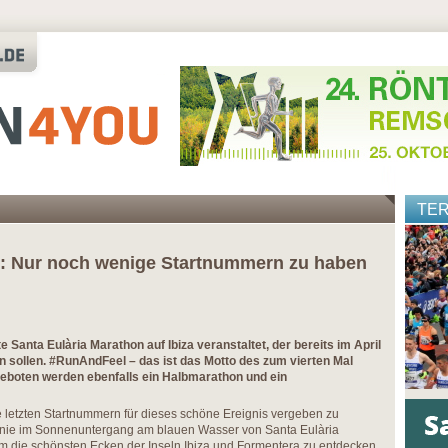
TE
1: Nur noch wenige Startnummern zu haben
e Santa Eulària Marathon auf Ibiza veranstaltet, der bereits im April
en sollen. #RunAndFeel – das ist das Motto des zum vierten Mal
boten werden ebenfalls ein Halbmarathon und ein
ie letzten Startnummern für dieses schöne Ereignis vergeben zu
inie im Sonnenuntergang am blauen Wasser von Santa Eulària
, um die schönsten Ecken der Inseln Ibiza und Formentera zu entdecken.