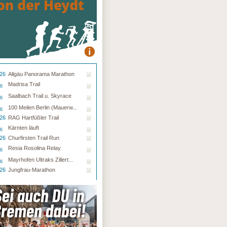
.26
Allgäu Panorama Marathon
Madrisa Trail
26
Saalbach Trail u. Skyrace
26
100 Meilen Berlin (Mauerw...
26
.26
RAG Hartfüßler Trail
Kärnten läuft
26
.26
Churfirsten Trail Run
Resia Rosolina Relay
26
Mayrhofen Ultraks Zillert...
26
.26
Jungfrau-Marathon