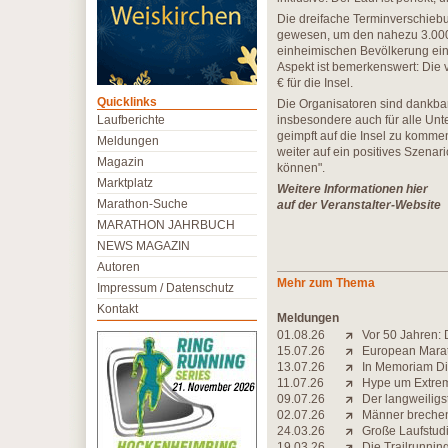
Die dreifache Terminverschiebu
gewesen, um den nahezu 3.000 
einheimischen Bevölkerung ein 
Aspekt ist bemerkenswert: Die 
€ für die Insel.
Quicklinks
Die Organisatoren sind dankba
Laufberichte
insbesondere auch für alle Unt
geimpft auf die Insel zu kommen
Meldungen
weiter auf ein positives Szena
Magazin
können".
Marktplatz
Weitere Informationen hier
Marathon-Suche
auf der Veranstalter-Website
MARATHON JAHRBUCH
NEWS MAGAZIN
Autoren
Mehr zum Thema
Impressum / Datenschutz
Kontakt
Meldungen
01.08.26
Vor 50 Jahren: 
15.07.26
European Marat
13.07.26
In Memoriam Di
11.07.26
Hype um Extrem-
09.07.26
Der langweiligs
02.07.26
Männer brechen 
24.03.26
Große Laufstudi
19.03.26
Die Trailrunning-