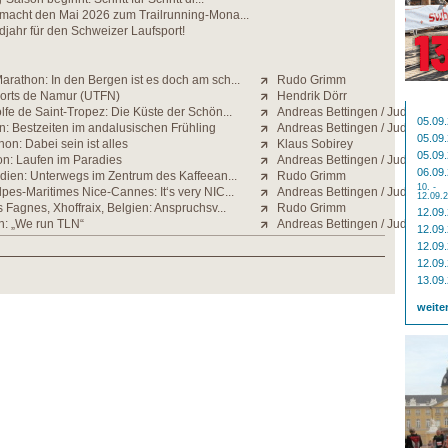
 macht den Mai 2026 zum Trailrunning-Mona...
jahr für den Schweizer Laufsport!
rathon: In den Bergen ist es doch am sch...
Rudo Grimm
Forts de Namur (UTFN)
Hendrik Dörr
fe de Saint-Tropez: Die Küste der Schön...
Andreas Bettingen / Judith Stra
05.09
n: Bestzeiten im andalusischen Frühling
Andreas Bettingen / Judith Stra
05.09
on: Dabei sein ist alles
Klaus Sobirey
05.09
n: Laufen im Paradies
Andreas Bettingen / Judith Stra
06.09
ndien: Unterwegs im Zentrum des Kaffeean...
Rudo Grimm
10. -
pes-Maritimes Nice-Cannes: It‘s very NIC...
Andreas Bettingen / Judith Stra
12.09.
s Fagnes, Xhoffraix, Belgien: Anspruchsv...
Rudo Grimm
12.09
n: „We run TLN“
Andreas Bettingen / Judith Stra
12.09
12.09
12.09
13.09
weite