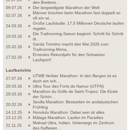
den Breitens...
09.07.26
Der langweiligste Marathon der Welt
Männer brechen beim Marathon fast doppelt so
02.07.26
oft ein wi...
Große Laufstudie: 17,5 Millionen Deutsche laufen
24.03.26
regelm...
Die Trailrunning-Saison beginnt: Schritt für Schritt
19.03.26
di...
Garda Trentino macht den Mai 2026 zum
25.02.26
Trailrunning-Mona...
Erneutes Rekordjahr für den Schweizer
17.02.26
Laufsport!
Laufberichte
UTMB Verbier Marathon: In den Bergen ist es
27.07.26
doch am sch...
29.03.26
Ultra Tour des Forts de Namur (UTFN)
Marathon du Golfe de Saint-Tropez: Die Küste
29.03.26
der Schön...
Sevilla Marathon: Bestzeiten im andalusischen
20.02.26
Frühling
14.12.25
Honolulu Marathon: Dabei sein ist alles
13.12.25
Málaga Marathon: Laufen im Paradies
Malnad Ultra, Indien: Unterwegs im Zentrum
22.11.25
des Kaffeean...