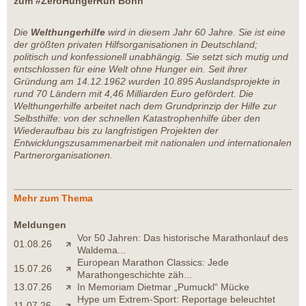
zum #ZeroHungerRun Bonn
Die
Welthungerhilfe
wird in diesem Jahr 60 Jahre. Sie ist eine
der größten privaten Hilfsorganisationen in Deutschland;
politisch und konfessionell unabhängig. Sie setzt sich mutig und
entschlossen für eine Welt ohne Hunger ein. Seit ihrer
Gründung am 14.12.1962 wurden 10.895 Auslandsprojekte in
rund 70 Ländern mit 4,46 Milliarden Euro gefördert. Die
Welthungerhilfe arbeitet nach dem Grundprinzip der Hilfe zur
Selbsthilfe: von der schnellen Katastrophenhilfe über den
Wiederaufbau bis zu langfristigen Projekten der
Entwicklungszusammenarbeit mit nationalen und internationalen
Partnerorganisationen.
Mehr zum Thema
Meldungen
Vor 50 Jahren: Das historische Marathonlauf des
01.08.26
Waldema...
European Marathon Classics: Jede
15.07.26
Marathongeschichte zäh...
13.07.26
In Memoriam Dietmar „Pumuckl“ Mücke
Hype um Extrem-Sport: Reportage beleuchtet
11.07.26