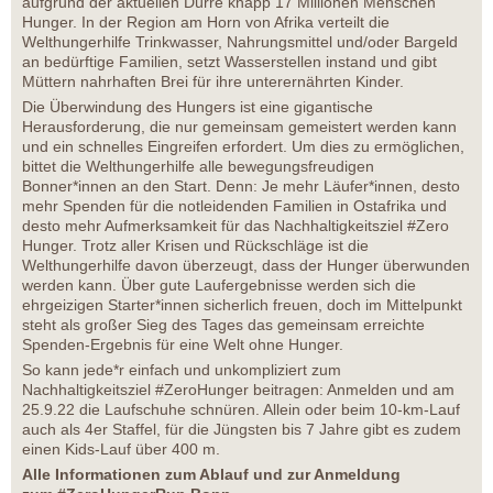
aufgrund der aktuellen Dürre knapp 17 Millionen Menschen
Hunger. In der Region am Horn von Afrika verteilt die
Welthungerhilfe Trinkwasser, Nahrungsmittel und/oder Bargeld
an bedürftige Familien, setzt Wasserstellen instand und gibt
Müttern nahrhaften Brei für ihre unterernährten Kinder.
Die Überwindung des Hungers ist eine gigantische
Herausforderung, die nur gemeinsam gemeistert werden kann
und ein schnelles Eingreifen erfordert. Um dies zu ermöglichen,
bittet die Welthungerhilfe alle bewegungsfreudigen
Bonner*innen an den Start. Denn: Je mehr Läufer*innen, desto
mehr Spenden für die notleidenden Familien in Ostafrika und
desto mehr Aufmerksamkeit für das Nachhaltigkeitsziel #Zero
Hunger. Trotz aller Krisen und Rückschläge ist die
Welthungerhilfe davon überzeugt, dass der Hunger überwunden
werden kann. Über gute Laufergebnisse werden sich die
ehrgeizigen Starter*innen sicherlich freuen, doch im Mittelpunkt
steht als großer Sieg des Tages das gemeinsam erreichte
Spenden-Ergebnis für eine Welt ohne Hunger.
So kann jede*r einfach und unkompliziert zum
Nachhaltigkeitsziel #ZeroHunger beitragen: Anmelden und am
25.9.22 die Laufschuhe schnüren. Allein oder beim 10-km-Lauf
auch als 4er Staffel, für die Jüngsten bis 7 Jahre gibt es zudem
einen Kids-Lauf über 400 m.
Alle Informationen zum Ablauf und zur Anmeldung