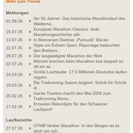
Mehr zum Thema
Meldungen
Vor 50 Jahren: Das historische Marathonlauf des
01.08.26
Waldema...
European Marathon Classics: Jede
15.07.26
Marathongeschichte zäh...
13.07.26
In Memoriam Dietmar „Pumuckl“ Mücke
Hype um Extrem-Sport: Reportage beleuchtet
11.07.26
den Breitens...
09.07.26
Der langweiligste Marathon der Welt
Männer brechen beim Marathon fast doppelt so
02.07.26
oft ein wi...
Große Laufstudie: 17,5 Millionen Deutsche laufen
24.03.26
regelm...
Die Trailrunning-Saison beginnt: Schritt für Schritt
19.03.26
di...
Garda Trentino macht den Mai 2026 zum
25.02.26
Trailrunning-Mona...
Erneutes Rekordjahr für den Schweizer
17.02.26
Laufsport!
Laufberichte
UTMB Verbier Marathon: In den Bergen ist es
27.07.26
doch am sch...