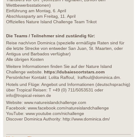
Wettbewerbsstationen)
Einführung am Montag, 6. April
Abschlussparty am Freitag, 11. April
Offizielles Nature Island Challenge Team Trikot
Die Teams / Teilnehmer sind zuständig für:
Reise nach/von Dominica (spezielle ermäßigte Raten sind für
die letzte Strecke von entweder San Juan, St. Maarten, oder
Antigua und Barbados verfügbar)
Alle übrigen Kosten
Weitere Informationen finden Sie auf der Nature Island
Challenge website.
https://dubaiescortstars.com
Persönlicher Kontakt: Lolita Raffoul,
lraffoul@dominica.dm
.
Hotels und Flüge: Angebot und Informationen (deutschsprachig)
über Tropical Reisen: T +49 (0) 711/5053531 oder
info@tropical-reisen.de
Website:
www.natureislandchallenge.com
Facebook:
www.facebook.com/natureislandchallenge
YouTube:
www.youtube.com/nichallenge
Discover Dominica Authority:
http://www.dominica.dm/