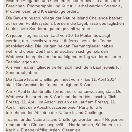
weiteren Aufgaben und Abenteuern konfroniert - u.a. aus den
Bereichen Photographie und Kultur. Hierbei werden Strategie,
Problemlösen und Kreativität gefordert.
Die Bewertungsgrundlage der Nature Island Challenge basiert
auf einem Punktesystem, bei dem die Ergebnisse des täglichen
Laufs sowie Sonderaufgaben gezählt werden.
An jedem Tag muss ein Lauf von 10-15 Meilen bewältigt
werden, der jeweils von zwei Läufern eines jeden Teams
absolviert wird. Die übrigen beiden Teammitglieder haben
während dieser Zeit frei und wechseln sich gemäß den
Wettbewerbsregeln am darauf folgenden Tag wieder mit ihren
Teamkollegen ab.
Alle vier Teammitglieder treffen sich nach dem Lauf jeweils für
Sonderaufgaben.
Die Nature Island Challenge findet vom 7. bis 11. April 2014
statt. Die Anreise der Teams erfolgt am 6. April.
Am 7. April findet für alle Teilnehmer eine Einweisung statt. Der
Wettbewerb startet am 8. April und dauert bis einschließlich
Freitag, 11. April. Im Anschluss an den Lauf am Freitag, 11.
April, findet eine Abschlusszeremonie / Party für alle
teilnehmenden Athleten der Nature Island Challenge.
Teams für die Nature Island Challenge werden aus 4 Regionen
rund um den Globus ausgewählt: Nordamerika, Südamerika +
Karibik, Europa+Afrika, Asien+Ozeanien