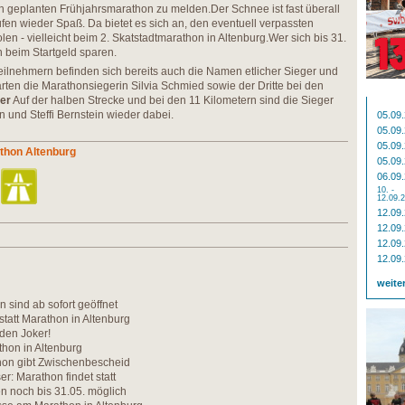
n geplanten Frühjahrsmarathon zu melden.Der Schnee ist fast überall
en wieder Spaß. Da bietet es sich an, den eventuell verpassten
len - vielleicht beim 2. Skatstadtmarathon in Altenburg.Wer sich bis 31.
 beim Startgeld sparen.
ilnehmern befinden sich bereits auch die Namen etlicher Sieger und
tarten die Marathonsiegerin Silvia Schmied sowie der Dritte bei den
er
Auf der halben Strecke und bei den 11 Kilometern sind die Sieger
 und Steffi Bernstein wieder dabei.
05.09
05.09
05.09
thon Altenburg
05.09
06.09
10. -
12.09.
12.09
12.09
12.09
12.09
weite
 sind ab sofort geöffnet
' statt Marathon in Altenburg
 den Joker!
hon in Altenburg
hon gibt Zwischenbescheid
r: Marathon findet statt
 noch bis 31.05. möglich