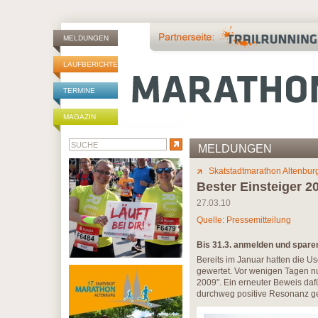
MELDUNGEN
LAUFBERICHTE
TERMINE
MAGAZIN
MELDUNGEN
Skatstadtmarathon Altenbur
Bester Einsteiger 2
27.03.10
Quelle: Pressemitteilung
Bis 31.3. anmelden und spare
Bereits im Januar hatten die 
gewertet. Vor wenigen Tagen nu
2009". Ein erneuter Beweis daf
durchweg positive Resonanz ge