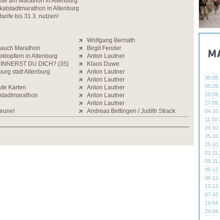
sse am Marathon in Altenburg
Skatstadtmarathon in Altenburg
arife bis 31.3. nutzen!
Wolfgang Bernath
 auch Marathon
Birgit Fender
klopfern in Altenburg
Anton Lautner
INNERST DU DICH? (35)
Klaus Duwe
urg statt Altenburg
Anton Lautner
30.08
Anton Lautner
05.09
ute Karten
Anton Lautner
20.09
tstadtmarathon
Anton Lautner
Anton Lautner
27.09
eune!
Andreas Bettingen / Judith Strack
04.10
11.10
24.10
25.10
25.10
01.11
09.11
06.12
06.12
13.12
07.03
19.04
24.04