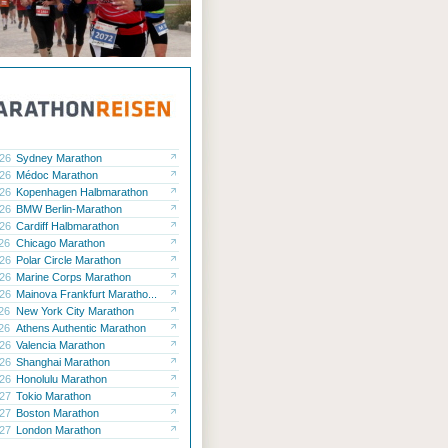
.26
Sydney Marathon
.26
Médoc Marathon
.26
Kopenhagen Halbmarathon
.26
BMW Berlin-Marathon
.26
Cardiff Halbmarathon
.26
Chicago Marathon
.26
Polar Circle Marathon
.26
Marine Corps Marathon
.26
Mainova Frankfurt Maratho...
.26
New York City Marathon
.26
Athens Authentic Marathon
.26
Valencia Marathon
.26
Shanghai Marathon
.26
Honolulu Marathon
.27
Tokio Marathon
.27
Boston Marathon
.27
London Marathon