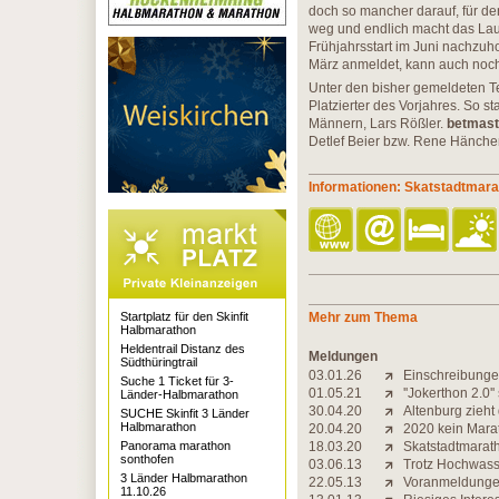
doch so mancher darauf, für de
weg und endlich macht das Lauf
Frühjahrsstart im Juni nachzuho
März anmeldet, kann auch noch
Unter den bisher gemeldeten Te
Platzierter des Vorjahres. So s
Männern, Lars Rößler.
betmast
Detlef Beier bzw. Rene Hänchen
Informationen: Skatstadtmara
Startplatz für den Skinfit
Mehr zum Thema
Halbmarathon
Heldentrail Distanz des
Meldungen
Südthüringtrail
03.01.26
Einschreibungen
Suche 1 Ticket für 3-
01.05.21
''Jokerthon 2.0'
Länder-Halbmarathon
30.04.20
Altenburg zieht
SUCHE Skinfit 3 Länder
Halbmarathon
20.04.20
2020 kein Marat
Panorama marathon
18.03.20
Skatstadtmarat
sonthofen
03.06.13
Trotz Hochwasse
3 Länder Halbmarathon
22.05.13
Voranmeldungen
11.10.26