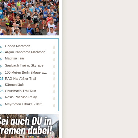
Gondo Marathon
26
.26
Allgäu Panorama Marathon
Madrisa Trail
26
Saalbach Trail u. Skyrace
26
100 Meilen Berlin (Mauerw...
26
.26
RAG Hartfüßler Trail
Kärnten läuft
26
.26
Churfirsten Trail Run
Resia Rosolina Relay
26
Mayrhofen Ultraks Zillert...
26