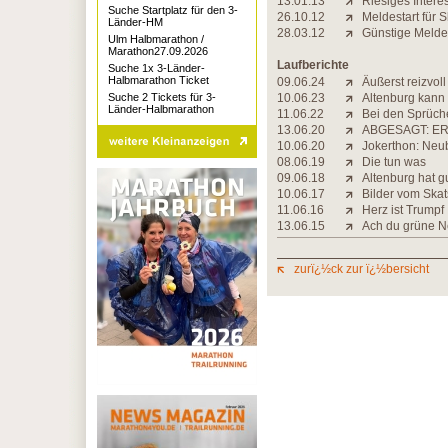
13.01.13
Riesiges Intere
Suche Startplatz für den 3-
26.10.12
Meldestart für 
Länder-HM
28.03.12
Günstige Meldet
Ulm Halbmarathon /
Marathon27.09.2026
Laufberichte
Suche 1x 3-Länder-
Halbmarathon Ticket
09.06.24
Äußerst reizvoll
Suche 2 Tickets für 3-
10.06.23
Altenburg kann
Länder-Halbmarathon
11.06.22
Bei den Sprüche
13.06.20
ABGESAGT: ER
10.06.20
Jokerthon: Neub
08.06.19
Die tun was
09.06.18
Altenburg hat g
10.06.17
Bilder vom Ska
11.06.16
Herz ist Trumpf
13.06.15
Ach du grüne N
zurï¿½ck zur ï¿½bersicht