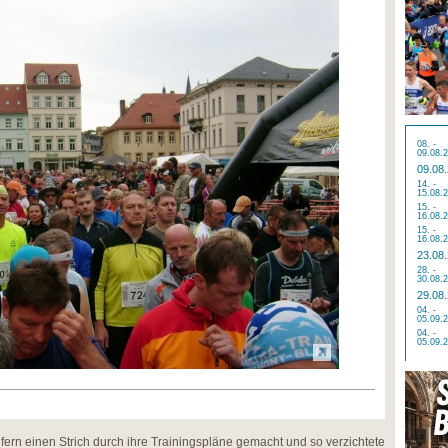
08. -
09.08.
09.08
14. -
15.08.
15. -
16.08.
15. -
16.08.
23.08
28. -
30.08.
29.08
04. -
05.09.
04. -
05.09.
fern einen Strich durch ihre Trainingspläne gemacht und so verzichtete