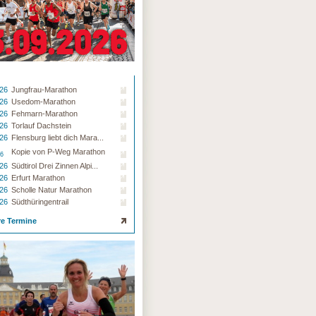
.26
Jungfrau-Marathon
.26
Usedom-Marathon
.26
Fehmarn-Marathon
.26
Torlauf Dachstein
.26
Flensburg liebt dich Mara...
Kopie von P-Weg Marathon
26
.26
Südtirol Drei Zinnen Alpi...
.26
Erfurt Marathon
.26
Scholle Natur Marathon
.26
Südthüringentrail
re Termine