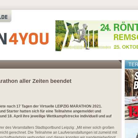
TE
rathon aller Zeiten beendet
te nach 17 Tagen der Virtuelle LEIPZIG MARATHON 2021.
nd Starter hatten sich für eine Teilnahme angemeldet und
nd 18. April ihre jeweilige Wettkampfstrecke individuell und auf
r des Veranstalters Stadtsportbund Leipzig: „Mit einer solch großen
nicht gerechnet. Die Teilnahme an Laufveranstaltungen ist zumeist mit
haftserlebnis verbunden und dieses konnten wir pandemiebedingt