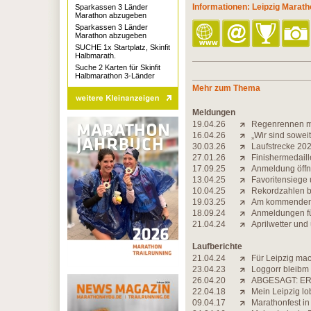
Informationen: Leipzig Marat
Sparkassen 3 Länder
Marathon abzugeben
Sparkassen 3 Länder
Marathon abzugeben
SUCHE 1x Startplatz, Skinfit
Halbmarath.
Suche 2 Karten für Skinfit
Halbmarathon 3-Länder
Mehr zum Thema
Meldungen
19.04.26
Regenrennen mi
16.04.26
„Wir sind soweit
30.03.26
Laufstrecke 2026
27.01.26
Finishermedaill
17.09.25
Anmeldung öff
13.04.25
Favoritensiege
10.04.25
Rekordzahlen be
19.03.25
Am kommenden 
18.09.24
Anmeldungen fü
21.04.24
Aprilwetter und
Laufberichte
21.04.24
Für Leipzig mach
23.04.23
Loggorr bleibm
26.04.20
ABGESAGT: ER
22.04.18
Mein Leipzig lob
09.04.17
Marathonfest in