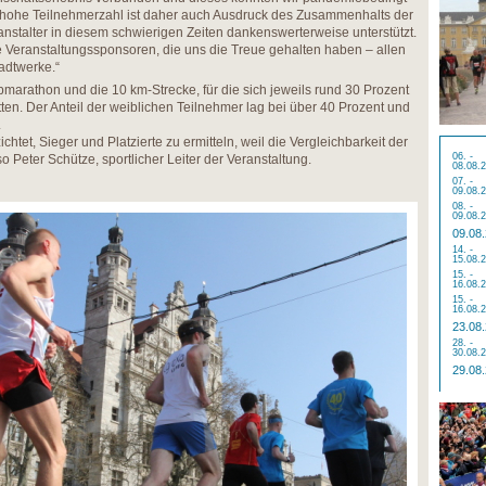
d hohe Teilnehmerzahl ist daher auch Ausdruck des Zusammenhalts der
anstalter in diesem schwierigen Zeiten dankenswerterweise unterstützt.
 Veranstaltungssponsoren, die uns die Treue gehalten haben – allen
adtwerke.“
marathon und die 10 km-Strecke, für die sich jeweils rund 30 Prozent
ten. Der Anteil der weiblichen Teilnehmer lag bei über 40 Prozent und
.
htet, Sieger und Platzierte zu ermitteln, weil die Vergleichbarkeit der
06. -
o Peter Schütze, sportlicher Leiter der Veranstaltung.
08.08.
07. -
09.08.
08. -
09.08.
09.08
14. -
15.08.
15. -
16.08.
15. -
16.08.
23.08
28. -
30.08.
29.08