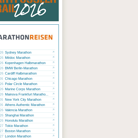
.26
Sydney Marathon
.26
Médoc Marathon
.26
Kopenhagen Halbmarathon
.26
BMW Berlin-Marathon
.26
Cardiff Halbmarathon
.26
Chicago Marathon
.26
Polar Circle Marathon
.26
Marine Corps Marathon
.26
Mainova Frankfurt Maratho...
.26
New York City Marathon
.26
Athens Authentic Marathon
.26
Valencia Marathon
.26
Shanghai Marathon
.26
Honolulu Marathon
.27
Tokio Marathon
.27
Boston Marathon
.27
London Marathon