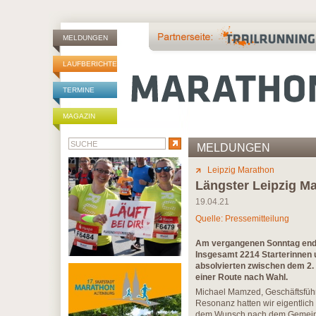
MELDUNGEN
LAUFBERICHTE
TERMINE
MAGAZIN
MELDUNGEN
Leipzig Marathon
Längster Leipzig Ma
19.04.21
Quelle: Pressemitteilung
Am vergangenen Sonntag ende
Insgesamt 2214 Starterinnen u
absolvierten zwischen dem 2. u
einer Route nach Wahl.
Michael Mamzed, Geschäftsführe
Resonanz hatten wir eigentlich 
dem Wunsch nach dem Gemeinsc