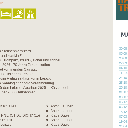
hon
30.08
t Teilnehmerrekord
05.09
 und startklar!“
20.09
: Kompakt, attraktiv, sicher und schnel...
27.09
e 2026 - 70 Jahre Zentralstadion
04.10
net kommenden Samstag
11.10
 und Teilnehmerrekord
24.10
im Frühjahrsklassiker in Leipzig
25.10
Sonntag endet die Voranmeldung
r den Leipzig Marathon 2025 in Kürze mögl...
25.10
 über 9.000 Teilnehmer
01.11
09.11
06.12
 ich alles ...
Anton Lautner
06.12
Anton Lautner
13.12
INNERST DU DICH? (15)
Klaus Duwe
07.03
 ich mir
Anton Lautner
19.04
 Leipzig
Klaus Duwe
24.04