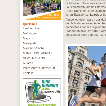
nicht bieten. Die überraschen
Laufcommunity, die uns als Ver
Unser Dank geht ebenso an die
voran Titelsponsor Leipziger St
Am beliebtesten waren der Halb
der Teilnehmer entschieden hat
Quicklinks
damit etwas höher als gewohnt
Laufberichte
„Wir haben bewusst darauf verzic
Meldungen
Leistungen doch begrenzt ist,“ s
Magazin
Marktplatz
Marathon-Suche
MARATHON JAHRBUCH
NEWS MAGAZIN
Autoren
Impressum / Datenschutz
Kontakt