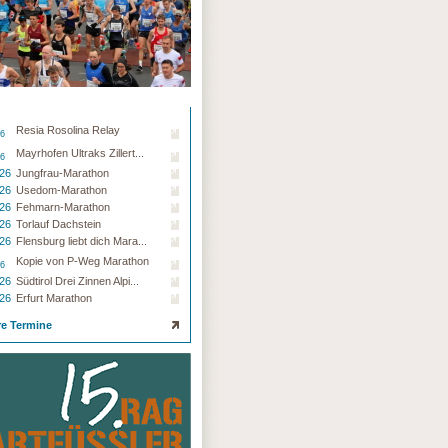
Resia Rosolina Relay
26
Mayrhofen Ultraks Zillert...
26
.26
Jungfrau-Marathon
.26
Usedom-Marathon
.26
Fehmarn-Marathon
.26
Torlauf Dachstein
.26
Flensburg liebt dich Mara...
Kopie von P-Weg Marathon
26
.26
Südtirol Drei Zinnen Alpi...
.26
Erfurt Marathon
re Termine