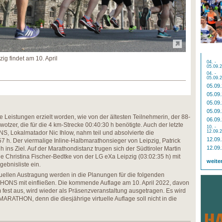
ig findet am 10. April
04. -
05.09.
04. -
05.09.
05.09
05.09
05.09
05.09
eistungen erzielt worden, wie von der ältesten Teilnehmerin, der 88-
06.09
otzer, die für die 4 km-Strecke 00:40:30 h benötigte. Auch der letzte
10. -
12.09.
 Lokalmatador Nic Ihlow, nahm teil und absolvierte die
12.09
7 h. Der viermalige Inline-Halbmarathonsieger von Leipzig, Patrick
12.09
h ins Ziel. Auf der Marathondistanz trugen sich der Südtiroler Martin
e Christina Fischer-Bedtke von der LG eXa Leipzig (03:02:35 h) mit
weite
gebnisliste ein.
tuellen Austragung werden in die Planungen für die folgenden
NS mit einfließen. Die kommende Auflage am 10. April 2022, davon
fest aus, wird wieder als Präsenzveranstaltung ausgetragen. Es wird
ARATHON, denn die diesjährige virtuelle Auflage soll nicht in die