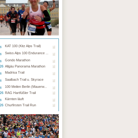
KAT 100 (Kitz Alps Trail)
26
Swiss Alps 100 Endurance ...
26
Gondo Marathon
26
.26
Allgäu Panorama Marathon
Madrisa Trail
26
Saalbach Trail u. Skyrace
26
100 Meilen Berlin (Mauerw...
26
.26
RAG Hartfüßler Trail
Kärnten läuft
26
.26
Churfirsten Trail Run