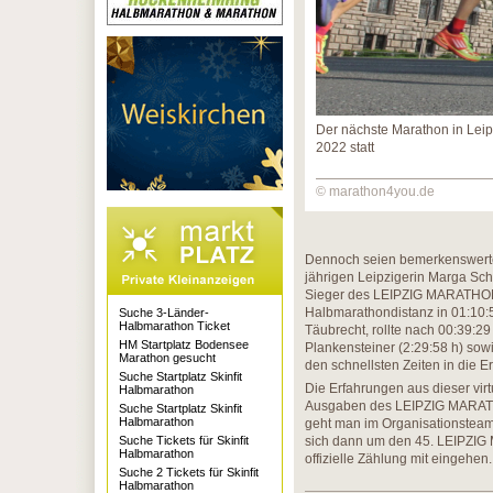
Der nächste Marathon in Leipz
2022 statt
© marathon4you.de
Dennoch seien bemerkenswerte L
jährigen Leipzigerin Marga Schw
Sieger des LEIPZIG MARATHONS,
Halbmarathondistanz in 01:10:5
Suche 3-Länder-
Halbmarathon Ticket
Täubrecht, rollte nach 00:39:29 
HM Startplatz Bodensee
Plankensteiner (2:29:58 h) sowi
Marathon gesucht
den schnellsten Zeiten in die Er
Suche Startplatz Skinfit
Die Erfahrungen aus dieser vir
Halbmarathon
Ausgaben des LEIPZIG MARATHO
Suche Startplatz Skinfit
Halbmarathon
geht man im Organisationsteam 
Suche Tickets für Skinfit
sich dann um den 45. LEIPZIG M
Halbmarathon
offizielle Zählung mit eingehen.
Suche 2 Tickets für Skinfit
Halbmarathon