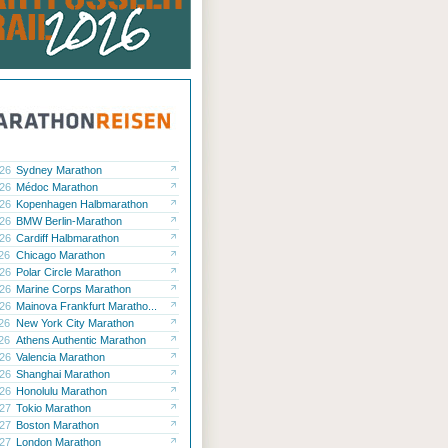
.26
Sydney Marathon
.26
Médoc Marathon
.26
Kopenhagen Halbmarathon
.26
BMW Berlin-Marathon
.26
Cardiff Halbmarathon
.26
Chicago Marathon
.26
Polar Circle Marathon
.26
Marine Corps Marathon
.26
Mainova Frankfurt Maratho...
.26
New York City Marathon
.26
Athens Authentic Marathon
.26
Valencia Marathon
.26
Shanghai Marathon
.26
Honolulu Marathon
.27
Tokio Marathon
.27
Boston Marathon
.27
London Marathon