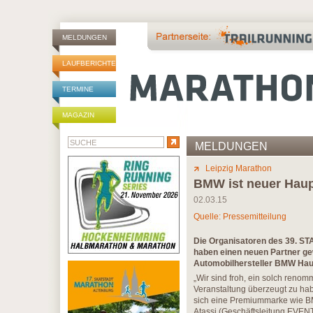
MELDUNGEN
LAUFBERICHTE
TERMINE
MAGAZIN
MELDUNGEN
Leipzig Marathon
BMW ist neuer Haup
02.03.15
Quelle: Pressemitteilung
Die Organisatoren des 39. S
haben einen neuen Partner ge
Automobilhersteller BMW Hau
„Wir sind froh, ein solch ren
Veranstaltung überzeugt zu hab
sich eine Premiummarke wie BMW 
Atassi (Geschäftsleitung EVEN