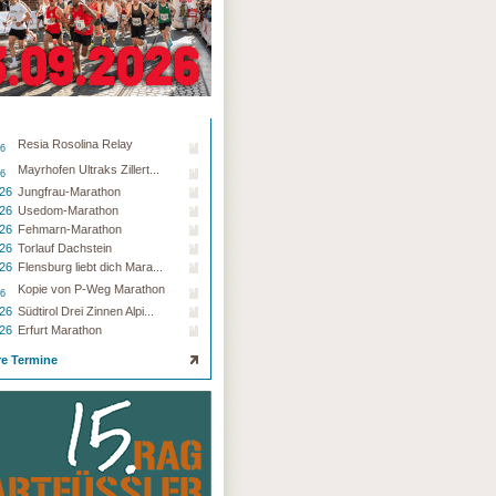
Resia Rosolina Relay
26
Mayrhofen Ultraks Zillert...
26
.26
Jungfrau-Marathon
.26
Usedom-Marathon
.26
Fehmarn-Marathon
.26
Torlauf Dachstein
.26
Flensburg liebt dich Mara...
Kopie von P-Weg Marathon
26
.26
Südtirol Drei Zinnen Alpi...
.26
Erfurt Marathon
re Termine