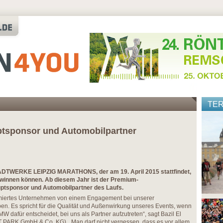
TE
tsponsor und Automobilpartner
TADTWERKE LEIPZIG MARATHONS, der am 19. April 2015 stattfindet,
winnen können. Ab diesem Jahr ist der Premium-
ptsponsor und Automobilpartner des Laufs.
ommiertes Unternehmen von einem Engagement bei unserer
en. Es spricht für die Qualität und Außenwirkung unseres Events, wenn
dafür entscheidet, bei uns als Partner aufzutreten“, sagt Bazil El
T PARK GmbH & Co. KG). „Man darf nicht vergessen, dass es vor allem