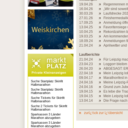
19.04.26
Regenrennen mi
16.04.26
„Wir sind soweit
30.03.26
Laufstrecke 2026
27.01.26
Finishermedaill
17.09.25
Anmeldung öff
13.04.25
Favoritensiege
10.04.25
Rekordzahlen be
19.03.25
Am kommenden 
18.09.24
Anmeldungen fü
21.04.24
Aprilwetter und
Laufberichte
21.04.24
Für Leipzig mach
23.04.23
Loggorr bleibm
26.04.20
ABGESAGT: ER
22.04.18
Mein Leipzig lob
09.04.17
Marathonfest in
Suche Startplatz Skinfit
24.04.16
Meine Leipzig-
Halbmarathon
24.04.16
Grund zum Jub
Suche Startplatz Skinfit
19.04.15
Es lebe die Trad
Halbmarathon
19.04.15
Mein Leipzig lob
Suche Tickets für Skinfit
13.04.14
Die Frage nach
Halbmarathon
Suche 2 Tickets für Skinfit
Halbmarathon
zurï¿½ck zur ï¿½bersicht
Sparkassen 3 Länder
Marathon abzugeben
Sparkassen 3 Länder
Marathon abzugeben