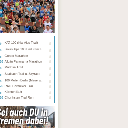
KAT 100 (Kitz Alps Trail)
26
Swiss Alps 100 Endurance ...
26
Gondo Marathon
26
.26
Allgäu Panorama Marathon
Madrisa Trail
26
Saalbach Trail u. Skyrace
26
100 Meilen Berlin (Mauerw...
26
.26
RAG Hartfüßler Trail
Kärnten läuft
26
.26
Churfirsten Trail Run