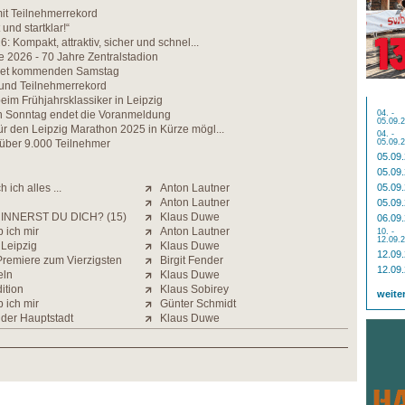
t Teilnehmerrekord
 und startklar!“
: Kompakt, attraktiv, sicher und schnel...
e 2026 - 70 Jahre Zentralstadion
net kommenden Samstag
 und Teilnehmerrekord
im Frühjahrsklassiker in Leipzig
Sonntag endet die Voranmeldung
04. -
05.09.
r den Leipzig Marathon 2025 in Kürze mögl...
04. -
 über 9.000 Teilnehmer
05.09.
05.09
05.09
 ich alles ...
Anton Lautner
05.09
Anton Lautner
05.09
INNERST DU DICH? (15)
Klaus Duwe
06.09
 ich mir
Anton Lautner
10. -
12.09.
 Leipzig
Klaus Duwe
12.09
Premiere zum Vierzigsten
Birgit Fender
12.09
eln
Klaus Duwe
ition
Klaus Sobirey
weite
 ich mir
Günter Schmidt
 der Hauptstadt
Klaus Duwe