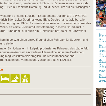
Deutschland sind, bei denen sich BMW im Rahmen seines Laufsport-
ngt – Berlin, Frankfurt, Hamburg und München, um nur die Wichtigsten
e Erweiterung unseres Laufsport-Engagements auf den STADTWERKE
rich Edel, Leiter Sportmarketing BMW Deutschland. „Wie bei allen
 in Leipzig den BMW i3 als emissionsfreies und ressourcensparendes
i3 ist das erste Premium-Elektrofahrzeug, das von Grund auf für
wurde – und damit nun auch ein „Heimspiel“ hat, da er im BMW Werk
06. -
08.08.
ern in Leipzig einen umweltfreundlichen Fuhrpark für Strecken- und
07. -
09.08.
ung stellen.
08. -
09.08.
onaler Sicht, dass ein in Leipzig produziertes Fahrzeug das Läuferfeld
09.08
sionsfreien Autos ist ein weiteres Element bei unserem Bestreben,
14. -
ltung möglichst umweltverträglich und ressourcenschonend
15.08.
Organisation und Vermarktung zuständige Bazil El Atassi.
15. -
16.08.
15. -
16.08.
hon
23.08
28. -
30.08.
29.08