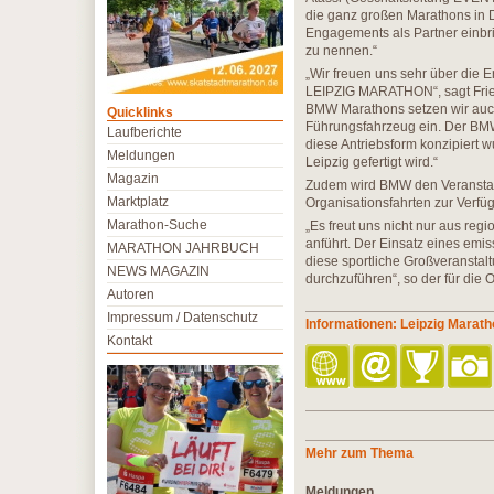
die ganz großen Marathons in 
Engagements als Partner einbri
zu nennen.“
„Wir freuen uns sehr über di
LEIPZIG MARATHON“, sagt Fried
BMW Marathons setzen wir auch
Quicklinks
Führungsfahrzeug ein. Der BMW 
Laufberichte
diese Antriebsform konzipiert 
Meldungen
Leipzig gefertigt wird.“
Magazin
Zudem wird BMW den Veranstalt
Marktplatz
Organisationsfahrten zur Verfüg
Marathon-Suche
„Es freut uns nicht nur aus regi
anführt. Der Einsatz eines emis
MARATHON JAHRBUCH
diese sportliche Großveransta
NEWS MAGAZIN
durchzuführen“, so der für die 
Autoren
Impressum / Datenschutz
Informationen: Leipzig Marat
Kontakt
Mehr zum Thema
Meldungen