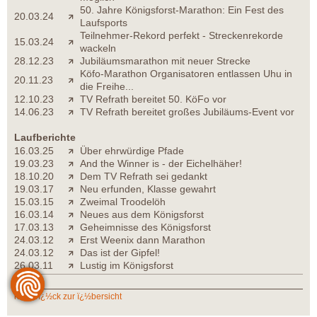
50. Jahre Königsforst-Marathon: Ein Fest des
20.03.24
Laufsports
Teilnehmer-Rekord perfekt - Streckenrekorde
15.03.24
wackeln
28.12.23
Jubiläumsmarathon mit neuer Strecke
Köfo-Marathon Organisatoren entlassen Uhu in
20.11.23
die Freihe...
12.10.23
TV Refrath bereitet 50. KöFo vor
14.06.23
TV Refrath bereitet großes Jubiläums-Event vor
Laufberichte
16.03.25
Über ehrwürdige Pfade
19.03.23
And the Winner is - der Eichelhäher!
18.10.20
Dem TV Refrath sei gedankt
19.03.17
Neu erfunden, Klasse gewahrt
15.03.15
Zweimal Troodelöh
16.03.14
Neues aus dem Königsforst
17.03.13
Geheimnisse des Königsforst
24.03.12
Erst Weenix dann Marathon
24.03.12
Das ist der Gipfel!
26.03.11
Lustig im Königsforst
zurï¿½ck zur ï¿½bersicht