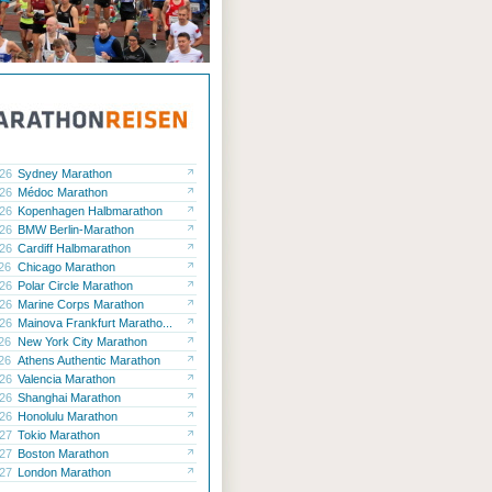
.26
Sydney Marathon
.26
Médoc Marathon
.26
Kopenhagen Halbmarathon
.26
BMW Berlin-Marathon
.26
Cardiff Halbmarathon
.26
Chicago Marathon
.26
Polar Circle Marathon
.26
Marine Corps Marathon
.26
Mainova Frankfurt Maratho...
.26
New York City Marathon
.26
Athens Authentic Marathon
.26
Valencia Marathon
.26
Shanghai Marathon
.26
Honolulu Marathon
.27
Tokio Marathon
.27
Boston Marathon
.27
London Marathon