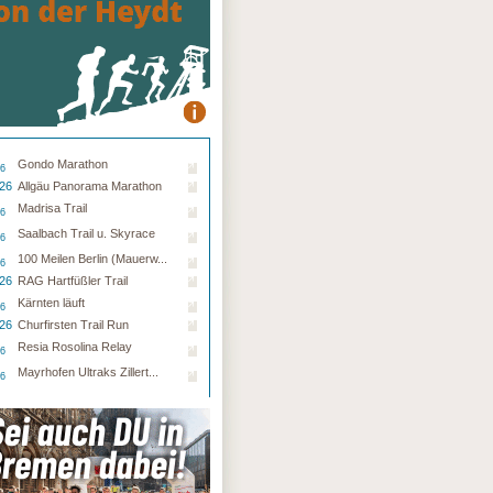
Gondo Marathon
26
.26
Allgäu Panorama Marathon
Madrisa Trail
26
Saalbach Trail u. Skyrace
26
100 Meilen Berlin (Mauerw...
26
.26
RAG Hartfüßler Trail
Kärnten läuft
26
.26
Churfirsten Trail Run
Resia Rosolina Relay
26
Mayrhofen Ultraks Zillert...
26