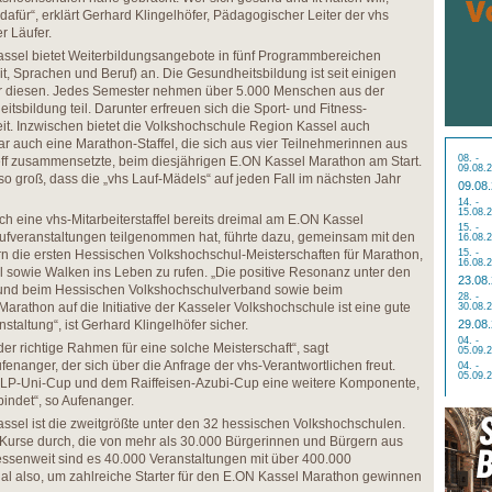
 dafür“, erklärt Gerhard Klingelhöfer, Pädagogischer Leiter der vhs
r Läufer.
ssel bietet Weiterbildungsangebote in fünf Programmbereichen
it, Sprachen und Beruf) an. Die Gesundheitsbildung ist seit einigen
er diesen. Jedes Semester nehmen über 5.000 Menschen aus der
sbildung teil. Darunter erfreuen sich die Sport- und Fitness-
it. Inzwischen bietet die Volkshochschule Region Kassel auch
ar auch eine Marathon-Staffel, die sich aus vier Teilnehmerinnen aus
08. -
ff zusammensetzte, beim diesjährigen E.ON Kassel Marathon am Start.
09.08.
o groß, dass die „vhs Lauf-Mädels“ auf jeden Fall im nächsten Jahr
09.08
14. -
15.08.
ch eine vhs-Mitarbeiterstaffel bereits dreimal am E.ON Kassel
15. -
fveranstaltungen teilgenommen hat, führte dazu, gemeinsam mit den
16.08.
n die ersten Hessischen Volkshochschul-Meisterschaften für Marathon,
15. -
16.08.
 sowie Walken ins Leben zu rufen. „Die positive Resonanz unter den
23.08
und beim Hessischen Volkshochschulverband sowie beim
28. -
rathon auf die Initiative der Kasseler Volkshochschule ist eine gute
30.08.
nstaltung“, ist Gerhard Klingelhöfer sicher.
29.08
04. -
er richtige Rahmen für eine solche Meisterschaft“, sagt
05.09.
ufenanger, der sich über die Anfrage der vhs-Verantwortlichen freut.
04. -
05.09.
LP-Uni-Cup und dem Raiffeisen-Azubi-Cup eine weitere Komponente,
bindet“, so Aufenanger.
sel ist die zweitgrößte unter den 32 hessischen Volkshochschulen.
0 Kurse durch, die von mehr als 30.000 Bürgerinnen und Bürgern aus
ssenweit sind es 40.000 Veranstaltungen mit über 400.000
l also, um zahlreiche Starter für den E.ON Kassel Marathon gewinnen