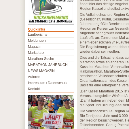
findet hier das richtige Angebot
Region Kassel und selbst aktive
Die Volkshochschule Region Ka
(Gesellschaft, Kultur, Gesundhe
Jahren der größte Bereich unt
Region an Kursen zur Gesundheit
Quicklinks
Angebote sehr großer Beliebthe
Laufberichte
Lauftreffs an. Zum ersten Mal w
Meldungen
einem ebensolchen vhs-Lauftre
Magazin
Die Begeisterung war nachher s
wieder dabei sein wollen.
Marktplatz
Dies und die Tatsache, dass au
Marathon-Suche
Marathon sowie an anderen Lau
MARATHON JAHRBUCH
Kasseler Marathon-Veranstalter
NEWS MAGAZIN
Halbmarathon, Marathon-Staffel
hessischen Volkshochschulen 
Autoren
Organisationsteam des Kassel Ma
Impressum / Datenschutz
Basis für eine erfolgreiche Vera
Kontakt
„Der Kassel Marathon 2015 ist d
Veranstaltungsleiter Winfried A
„Damit haben wir neben dem M
die Sport und Bildung ideal ver
Die Volkshochschule Region Kas
Sie führt jedes Jahr rund 3.00
der Region besucht werden. He
Teilnehmenden. Genug Potenzia