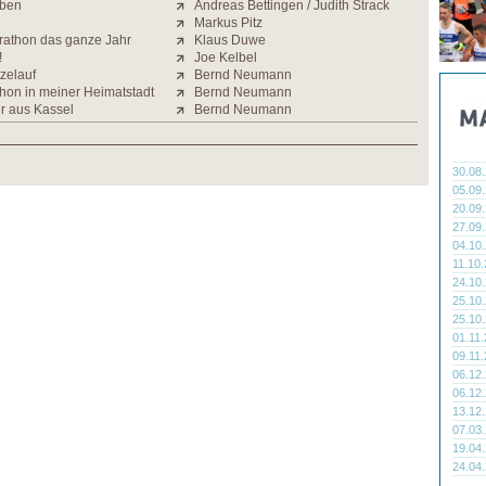
eben
Andreas Bettingen / Judith Strack
Markus Pitz
arathon das ganze Jahr
Klaus Duwe
!
Joe Kelbel
zelauf
Bernd Neumann
thon in meiner Heimatstadt
Bernd Neumann
er aus Kassel
Bernd Neumann
30.08
05.09
20.09
27.09
04.10
11.10
24.10
25.10
25.10
01.11
09.11
06.12
06.12
13.12
07.03
19.04
24.04