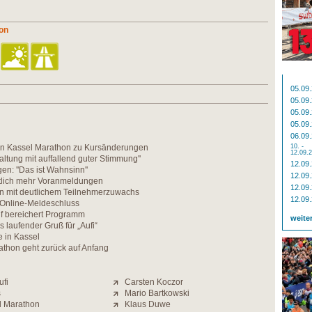
on
05.09
05.09
05.09
05.09
06.09
n Kassel Marathon zu Kursänderungen
10. -
12.09.
altung mit auffallend guter Stimmung''
12.09
n: ''Das ist Wahnsinn''
12.09
utlich mehr Voranmeldungen
12.09
n mit deutlichem Teilnehmerzuwachs
12.09
 Online-Meldeschluss
f bereichert Programm
weite
s laufender Gruß für „Aufi“
 in Kassel
athon geht zurück auf Anfang
ufi
Carsten Koczor
s
Mario Bartkowski
l Marathon
Klaus Duwe