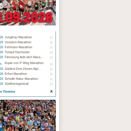
.26
Jungfrau-Marathon
.26
Usedom-Marathon
.26
Fehmarn-Marathon
.26
Torlauf Dachstein
.26
Flensburg liebt dich Mara...
Kopie von P-Weg Marathon
26
.26
Südtirol Drei Zinnen Alpi...
.26
Erfurt Marathon
.26
Scholle Natur Marathon
.26
Südthüringentrail
re Termine