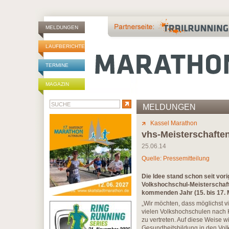
MELDUNGEN
LAUFBERICHTE
TERMINE
MAGAZIN
MELDUNGEN
Kassel Marathon
vhs-Meisterschafte
25.06.14
Quelle: Pressemitteilung
Die Idee stand schon seit vor
Volkshochschul-Meisterschaft
kommenden Jahr (15. bis 17.
„Wir möchten, dass möglichst v
vielen Volkshochschulen nach K
zu vertreten. Auf diese Weise w
Gesundheitsbildung in den Volk