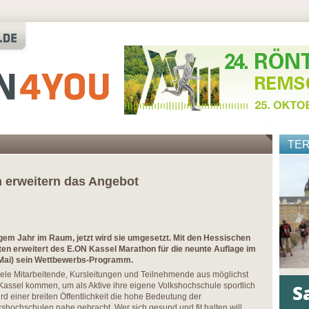
TE
n erweitern das Angebot
igem Jahr im Raum, jetzt wird sie umgesetzt. Mit den Hessischen
en erweitert des E.ON Kassel Marathon für die neunte Auflage im
 Mai) sein Wettbewerbs-Programm.
iele Mitarbeitende, Kursleitungen und Teilnehmende aus möglichst
assel kommen, um als Aktive ihre eigene Volkshochschule sportlich
ird einer breiten Öffentlichkeit die hohe Bedeutung der
shochschulen nahe gebracht. Wer sich gesund und fit halten will,