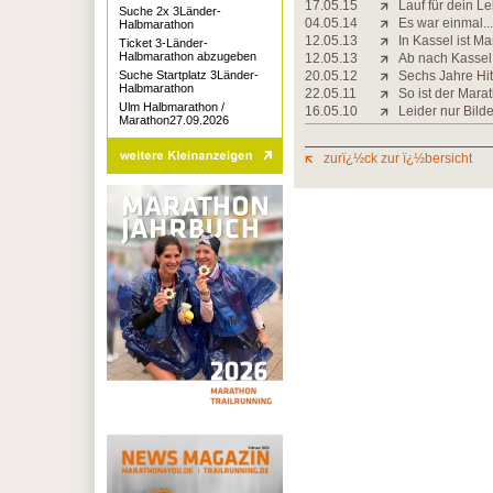
17.05.15
Lauf für dein L
Suche 2x 3Länder-
04.05.14
Es war einmal...
Halbmarathon
12.05.13
In Kassel ist M
Ticket 3-Länder-
Halbmarathon abzugeben
12.05.13
Ab nach Kassel
Suche Startplatz 3Länder-
20.05.12
Sechs Jahre Hit
Halbmarathon
22.05.11
So ist der Mara
Ulm Halbmarathon /
16.05.10
Leider nur Bild
Marathon27.09.2026
zurï¿½ck zur ï¿½bersicht