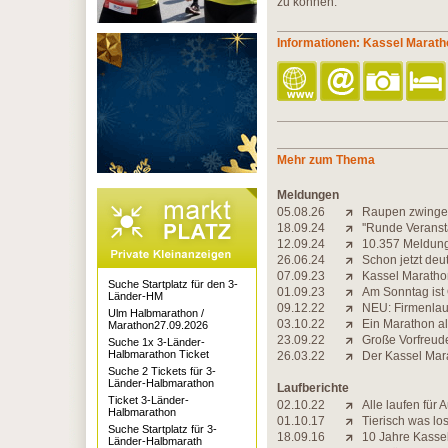
zu können.
Informationen: Kassel Marath
Mehr zum Thema
Meldungen
05.08.26
Raupen zwinge
18.09.24
''Runde Veranst
12.09.24
10.357 Meldunge
26.06.24
Schon jetzt de
07.09.23
Kassel Maratho
Suche Startplatz für den 3-
01.09.23
Am Sonntag ist
Länder-HM
09.12.22
NEU: Firmenlau
Ulm Halbmarathon /
03.10.22
Ein Marathon al
Marathon27.09.2026
23.09.22
Große Vorfreude
Suche 1x 3-Länder-
Halbmarathon Ticket
26.03.22
Der Kassel Mar
Suche 2 Tickets für 3-
Länder-Halbmarathon
Laufberichte
Ticket 3-Länder-
02.10.22
Alle laufen für A
Halbmarathon
01.10.17
Tierisch was lo
Suche Startplatz für 3-
18.09.16
10 Jahre Kasse
Länder-Halbmarath