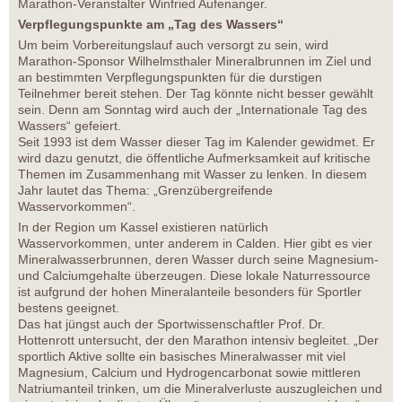
Marathon-Veranstalter Winfried Aufenanger.
Verpflegungspunkte am „Tag des Wassers“
Um beim Vorbereitungslauf auch versorgt zu sein, wird
Marathon-Sponsor Wilhelmsthaler Mineralbrunnen im Ziel und
an bestimmten Verpflegungspunkten für die durstigen
Teilnehmer bereit stehen. Der Tag könnte nicht besser gewählt
sein. Denn am Sonntag wird auch der „Internationale Tag des
Wassers“ gefeiert.
Seit 1993 ist dem Wasser dieser Tag im Kalender gewidmet. Er
wird dazu genutzt, die öffentliche Aufmerksamkeit auf kritische
Themen im Zusammenhang mit Wasser zu lenken. In diesem
Jahr lautet das Thema: „Grenzübergreifende
Wasservorkommen“.
In der Region um Kassel existieren natürlich
Wasservorkommen, unter anderem in Calden. Hier gibt es vier
Mineralwasserbrunnen, deren Wasser durch seine Magnesium-
und Calciumgehalte überzeugen. Diese lokale Naturressource
ist aufgrund der hohen Mineralanteile besonders für Sportler
bestens geeignet.
Das hat jüngst auch der Sportwissenschaftler Prof. Dr.
Hottenrott untersucht, der den Marathon intensiv begleitet. „Der
sportlich Aktive sollte ein basisches Mineralwasser mit viel
Magnesium, Calcium und Hydrogencarbonat sowie mittleren
Natriumanteil trinken, um die Mineralverluste auszugleichen und