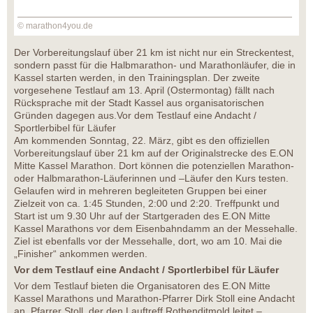
© marathon4you.de
Der Vorbereitungslauf über 21 km ist nicht nur ein Streckentest,
sondern passt für die Halbmarathon- und Marathonläufer, die in
Kassel starten werden, in den Trainingsplan. Der zweite
vorgesehene Testlauf am 13. April (Ostermontag) fällt nach
Rücksprache mit der Stadt Kassel aus organisatorischen
Gründen dagegen aus.Vor dem Testlauf eine Andacht /
Sportlerbibel für Läufer
Am kommenden Sonntag, 22. März, gibt es den offiziellen
Vorbereitungslauf über 21 km auf der Originalstrecke des E.ON
Mitte Kassel Marathon. Dort können die potenziellen Marathon-
oder Halbmarathon-Läuferinnen und –Läufer den Kurs testen.
Gelaufen wird in mehreren begleiteten Gruppen bei einer
Zielzeit von ca. 1:45 Stunden, 2:00 und 2:20. Treffpunkt und
Start ist um 9.30 Uhr auf der Startgeraden des E.ON Mitte
Kassel Marathons vor dem Eisenbahndamm an der Messehalle.
Ziel ist ebenfalls vor der Messehalle, dort, wo am 10. Mai die
„Finisher“ ankommen werden.
Vor dem Testlauf eine Andacht / Sportlerbibel für Läufer
Vor dem Testlauf bieten die Organisatoren des E.ON Mitte
Kassel Marathons und Marathon-Pfarrer Dirk Stoll eine Andacht
an. Pfarrer Stoll, der den Lauftreff Rothenditmold leitet –