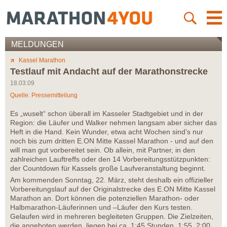
MELDUNGEN
Kassel Marathon
Testlauf mit Andacht auf der Marathonstrecke
18.03.09
Quelle: Pressemitteilung
Es „wuselt“ schon überall im Kasseler Stadtgebiet und in der
Region: die Läufer und Walker nehmen langsam aber sicher das
Heft in die Hand. Kein Wunder, etwa acht Wochen sind’s nur
noch bis zum dritten E.ON Mitte Kassel Marathon - und auf den
will man gut vorbereitet sein. Ob allein, mit Partner, in den
zahlreichen Lauftreffs oder den 14 Vorbereitungsstützpunkten:
der Countdown für Kassels große Laufveranstaltung beginnt.
Am kommenden Sonntag, 22. März, steht deshalb ein offizieller
Vorbereitungslauf auf der Originalstrecke des E.ON Mitte Kassel
Marathon an. Dort können die potenziellen Marathon- oder
Halbmarathon-Läuferinnen und –Läufer den Kurs testen.
Gelaufen wird in mehreren begleiteten Gruppen. Die Zielzeiten,
die angeboten werden, liegen bei ca. 1:45 Stunden, 1:55, 2:00