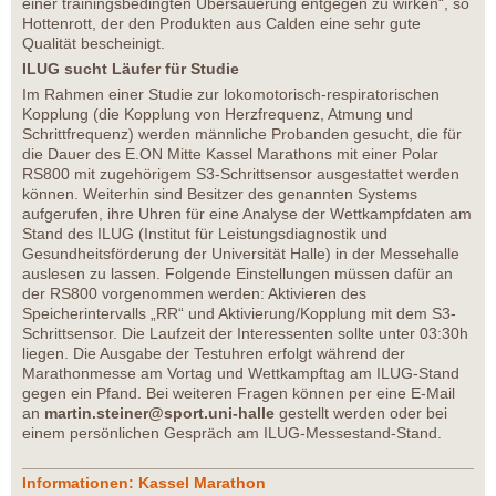
einer trainingsbedingten Übersäuerung entgegen zu wirken“, so
Hottenrott, der den Produkten aus Calden eine sehr gute
Qualität bescheinigt.
ILUG sucht Läufer für Studie
Im Rahmen einer Studie zur lokomotorisch-respiratorischen
Kopplung (die Kopplung von Herzfrequenz, Atmung und
Schrittfrequenz) werden männliche Probanden gesucht, die für
die Dauer des E.ON Mitte Kassel Marathons mit einer Polar
RS800 mit zugehörigem S3-Schrittsensor ausgestattet werden
können. Weiterhin sind Besitzer des genannten Systems
aufgerufen, ihre Uhren für eine Analyse der Wettkampfdaten am
Stand des ILUG (Institut für Leistungsdiagnostik und
Gesundheitsförderung der Universität Halle) in der Messehalle
auslesen zu lassen. Folgende Einstellungen müssen dafür an
der RS800 vorgenommen werden: Aktivieren des
Speicherintervalls „RR“ und Aktivierung/Kopplung mit dem S3-
Schrittsensor. Die Laufzeit der Interessenten sollte unter 03:30h
liegen. Die Ausgabe der Testuhren erfolgt während der
Marathonmesse am Vortag und Wettkampftag am ILUG-Stand
gegen ein Pfand. Bei weiteren Fragen können per eine E-Mail
an
martin.steiner@sport.uni-halle
gestellt werden oder bei
einem persönlichen Gespräch am ILUG-Messestand-Stand.
Informationen: Kassel Marathon