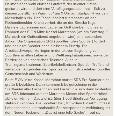
Deutschlands wohl einziger Lauftreff, der in einer Kirche
gestartet wird und dort eine Verpflegungsstation hat – lädt zu
diesem „geistlichen Warm up“ um 9 Uhr am Startpunkt vor den
Messehallen ein. Der Testlauf selbst führt später an der
Rothenditmolder Kirche vorbei, die an der Strecke liegt.
Da viele Läuferinnen und Läufer an Gott glauben, gibt es im
Rahmen des E.ON Mitte Kassel Marathons (wo am Samstag, 9.
Mai auch ein Gottesdienst angeboten wird) eine besondere
Aktion. Die Organisation SRS (Sportler rufen Sportler) fördert
und begleitet Sportler nach biblischem Prinzip. Die
Arbeitsschwerpunkte liegen in der aktiven Begleitung von
Sportlern in allen Lebens- und Wettkampfsituationen, sowie der
Förderung von sportlichen Talenten. Auch in
Trainingsmaßnahmen, Sportlerbibelkreisen, Sportler-Treffs und
vielfältigen Angeboten der Sportteams von SRS erleben Sportler
Gemeinschaft und Wachstum.
Beim E.ON Mitte Kassel Marathon startet SRS Pro Sportler eine
große Bibelaktion. Dann kommen Bibelgutscheine in die
Startbeutel aller Läuferinnen und Läufer, die sich dann kostenlos
am SRS-Infostand auf der Marathon-Messe eine Sportlerbibel
abholen können. Das Ziel ist, über 1.000 Bibeln zur Verfügung
stellen zu können. Die Sportlerbibel „Mit vollem Einsatz“ umfasst
Lebensberichte internationaler Spitzensportler in Verbindung mit
dem Neuen Testament. „Das ist eine tolle Sache“, freut sich