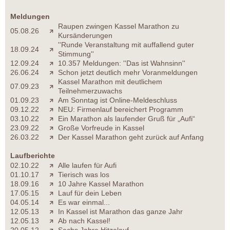
Meldungen
Raupen zwingen Kassel Marathon zu
05.08.26
Kursänderungen
''Runde Veranstaltung mit auffallend guter
18.09.24
Stimmung''
12.09.24
10.357 Meldungen: ''Das ist Wahnsinn''
26.06.24
Schon jetzt deutlich mehr Voranmeldungen
Kassel Marathon mit deutlichem
07.09.23
Teilnehmerzuwachs
01.09.23
Am Sonntag ist Online-Meldeschluss
09.12.22
NEU: Firmenlauf bereichert Programm
03.10.22
Ein Marathon als laufender Gruß für „Aufi“
23.09.22
Große Vorfreude in Kassel
26.03.22
Der Kassel Marathon geht zurück auf Anfang
Laufberichte
02.10.22
Alle laufen für Aufi
01.10.17
Tierisch was los
18.09.16
10 Jahre Kassel Marathon
17.05.15
Lauf für dein Leben
04.05.14
Es war einmal...
12.05.13
In Kassel ist Marathon das ganze Jahr
12.05.13
Ab nach Kassel!
20.05.12
Sechs Jahre Hitzelauf