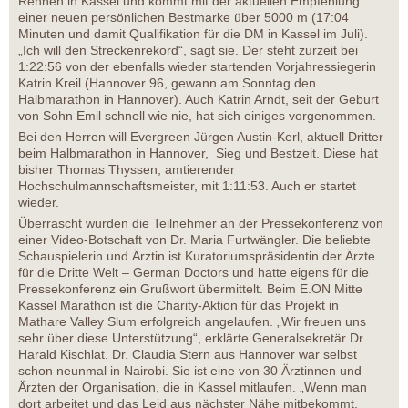
Rennen in Kassel und kommt mit der aktuellen Empfehlung
einer neuen persönlichen Bestmarke über 5000 m (17:04
Minuten und damit Qualifikation für die DM in Kassel im Juli).
„Ich will den Streckenrekord“, sagt sie. Der steht zurzeit bei
1:22:56 von der ebenfalls wieder startenden Vorjahressiegerin
Katrin Kreil (Hannover 96, gewann am Sonntag den
Halbmarathon in Hannover). Auch Katrin Arndt, seit der Geburt
von Sohn Emil schnell wie nie, hat sich einiges vorgenommen.
Bei den Herren will Evergreen Jürgen Austin-Kerl, aktuell Dritter
beim Halbmarathon in Hannover, Sieg und Bestzeit. Diese hat
bisher Thomas Thyssen, amtierender
Hochschulmannschaftsmeister, mit 1:11:53. Auch er startet
wieder.
Überrascht wurden die Teilnehmer an der Pressekonferenz von
einer Video-Botschaft von Dr. Maria Furtwängler. Die beliebte
Schauspielerin und Ärztin ist Kuratoriumspräsidentin der Ärzte
für die Dritte Welt – German Doctors und hatte eigens für die
Pressekonferenz ein Grußwort übermittelt. Beim E.ON Mitte
Kassel Marathon ist die Charity-Aktion für das Projekt in
Mathare Valley Slum erfolgreich angelaufen. „Wir freuen uns
sehr über diese Unterstützung“, erklärte Generalsekretär Dr.
Harald Kischlat. Dr. Claudia Stern aus Hannover war selbst
schon neunmal in Nairobi. Sie ist eine von 30 Ärztinnen und
Ärzten der Organisation, die in Kassel mitlaufen. „Wenn man
dort arbeitet und das Leid aus nächster Nähe mitbekommt,