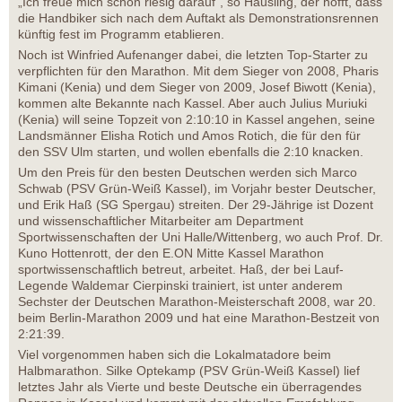
„Ich freue mich schon riesig darauf“, so Häusling, der hofft, dass
die Handbiker sich nach dem Auftakt als Demonstrationsrennen
künftig fest im Programm etablieren.
Noch ist Winfried Aufenanger dabei, die letzten Top-Starter zu
verpflichten für den Marathon. Mit dem Sieger von 2008, Pharis
Kimani (Kenia) und dem Sieger von 2009, Josef Biwott (Kenia),
kommen alte Bekannte nach Kassel. Aber auch Julius Muriuki
(Kenia) will seine Topzeit von 2:10:10 in Kassel angehen, seine
Landsmänner Elisha Rotich und Amos Rotich, die für den für
den SSV Ulm starten, und wollen ebenfalls die 2:10 knacken.
Um den Preis für den besten Deutschen werden sich Marco
Schwab (PSV Grün-Weiß Kassel), im Vorjahr bester Deutscher,
und Erik Haß (SG Spergau) streiten. Der 29-Jährige ist Dozent
und wissenschaftlicher Mitarbeiter am Department
Sportwissenschaften der Uni Halle/Wittenberg, wo auch Prof. Dr.
Kuno Hottenrott, der den E.ON Mitte Kassel Marathon
sportwissenschaftlich betreut, arbeitet. Haß, der bei Lauf-
Legende Waldemar Cierpinski trainiert, ist unter anderem
Sechster der Deutschen Marathon-Meisterschaft 2008, war 20.
beim Berlin-Marathon 2009 und hat eine Marathon-Bestzeit von
2:21:39.
Viel vorgenommen haben sich die Lokalmatadore beim
Halbmarathon. Silke Optekamp (PSV Grün-Weiß Kassel) lief
letztes Jahr als Vierte und beste Deutsche ein überragendes