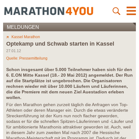
MELDUNGEN
Kassel Marathon
Optekamp und Schwab starten in Kassel
27.01.12
Quelle: Pressemitteilung
Schon insgesamt über 5.000 Teilnehmer haben sich für den
6. E.ON Mitte Kassel (18.- 20 Mai 2012) angemeldet. Der Run
auf die Startplätze ist ungebrochen. Die Organisatoren
rechnen wieder mit über 10.000 Läufern und Läuferinnen,
die die Premiere mit dem neuen Ziel Auestadion erleben
wollen.
Für den Marathon gehen zurzeit täglich die Anfragen von Top-
Athleten oder deren Manager ein. Durch die etwas veränderte
Streckenführung ist der Kurs nun noch flacher geworden,
sodass er für die schnellen Spitzen-Läuferinnen und -Läufer und
für ambitionierte Marathonis attraktiver geworden ist. Auch, weil
in diesem Jahr zum zweiten Mal nach 2007 die Hessische
Marathon-Meisterschaft mit im Programm ist. Dadurch ist der