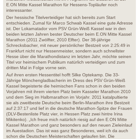
E.ON Mitte Kassel Marathon für Hessens-Topläufer noch
interessanter.
Der hessische Titelverteidiger hat sich bereits zum Start
entschieden. Zumal für Marco Schwab Kassel eine gute Adresse
ist. Der Lokamatador vom PSV Grün-Weiß Kassel war in den
beiden letzten Jahren bester Deutscher beim E.ON Mitte Kassel
Marathon (2011 Zwölfter, 2010 Elfter). Der 38-jährige
Schrecksbacher, mit neuer persönlicher Bestzeit von 2:25:49 in
Frankfurt nicht nur Hessenmeister, sondern auch schnellster
Hesse über die Marathondistanz im letzten Jahr, möchte seinen
Titel vor heimischem Publikum natürlich verteidigen und zum
dritten Mal in Folge vorne sein.
Auf ihren ersten Hessentitel hofft Silke Optekamp. Die 33-
Jährige Mönchengladbacherin im Dress des PSV Grün-Weiß
Kassel begeisterte die heimischen Fans schon in den beiden
Vorjahren mit ihrem vierten Platz beim Kasseler Marathon 2010
und dem Sieg im Halbmarathon im Vorjahr. 2011 katalpultierte
sie als zweitbeste Deutsche beim Berlin-Marathon ihre Bestzeit
auf 2:37:17 und lief in die deutsche Marathon-Spitze der Frauen
(DLV-Bestenliste Platz vier, in Hessen Platz zwei hintre Irina
Mikitenko). „Ich freue mich natürlich riesig auf den E.ON Mitte
Kassel Marathon und ganz besonders auf den neuen Zieleinlauf
im Auestadion. Das ist was ganz Besonderes, weil ich da auch
schon die Deutschen Meisterschaften gelaufen bin. Die